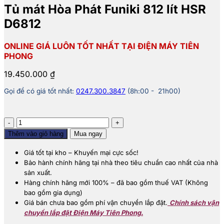
Tủ mát Hòa Phát Funiki 812 lít HSR
D6812
ONLINE GIÁ LUÔN TỐT NHẤT TẠI ĐIỆN MÁY TIÊN
PHONG
19.450.000
₫
Gọi để có giá tốt nhất:
0247.300.3847
(8h:00 - 21h00)
Tủ
mát
Thêm vào giỏ hàng
Mua ngay
Hòa
Phát
Giá tốt tại kho – Khuyến mại cực sốc!
Funiki
Bảo hành chính hãng tại nhà theo tiêu chuẩn cao nhất của nhà
812
sản xuất.
lít
Hàng chính hãng mới 100% – đã bao gồm thuế VAT (Không
HSR
bao gồm gia dụng)
D6812
Giá bán chưa bao gồm phí vận chuyển lắp đặt.
Chính sách vận
số
chuyển lắp đặt Điện Máy Tiên Phong.
lượng