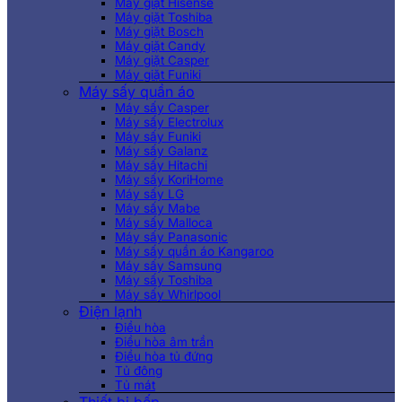
Máy giặt Hisense
Máy giặt Toshiba
Máy giặt Bosch
Máy giặt Candy
Máy giặt Casper
Máy giặt Funiki
Máy sấy quần áo
Máy sấy Casper
Máy sấy Electrolux
Máy sấy Funiki
Máy sấy Galanz
Máy sấy Hitachi
Máy sấy KoriHome
Máy sấy LG
Máy sấy Mabe
Máy sấy Malloca
Máy sấy Panasonic
Máy sấy quần áo Kangaroo
Máy sấy Samsung
Máy sấy Toshiba
Máy sấy Whirlpool
Điện lạnh
Điều hòa
Điều hòa âm trần
Điều hòa tủ đứng
Tủ đông
Tủ mát