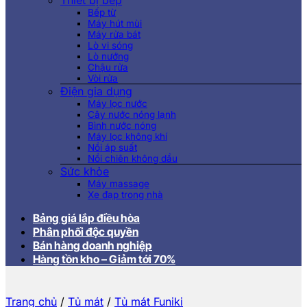
Thiết bị bếp
Bếp từ
Máy hút mùi
Máy rửa bát
Lò vi sóng
Lò nướng
Chậu rửa
Vòi rửa
Điện gia dụng
Máy lọc nước
Cây nước nóng lạnh
Bình nước nóng
Máy lọc không khí
Nồi áp suất
Nồi chiên không dầu
Sức khỏe
Máy massage
Xe đạp trong nhà
Bảng giá lắp điều hòa
Phân phối độc quyền
Bán hàng doanh nghiệp
Hàng tồn kho – Giảm tới 70%
Trang chủ
/
Tủ mát
/
Tủ mát Funiki