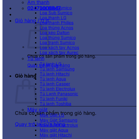
Âm thanh
02473003847
Loa kéo Sumico
Loa Sub Sumico
Loa thanh LG
Giỏ hàng /
0
₫
Loa thanh Philips
Loa thùng Acnos
Loa kéo Dalton
Loa thùng Sumico
Loa tranh Sumico
Loa xách tay Acnos
Loa xách tay Aurec
Chưa có sản phẩm trong giỏ hàng.
Tủ lạnh
Tủ lạnh LG
Quay trở lại cửa hàng
Tủ lạnh Samsung
Tủ lạnh Hitachi
Giỏ hàng
Tủ lạnh Aqua
Tủ lạnh Casper
Tủ lạnh Electrolux
Tủ Lạnh Panasonic
Tủ lạnh Funiki
Tủ lạnh Toshiba
Máy giặt
Chưa có sản phẩm trong giỏ hàng.
Máy Giặt LG
Máy Giặt Samsung
Quay trở lại cửa hàng
Máy Giặt Electrolux
Máy giặt Aqua
Máy giặt Hitachi