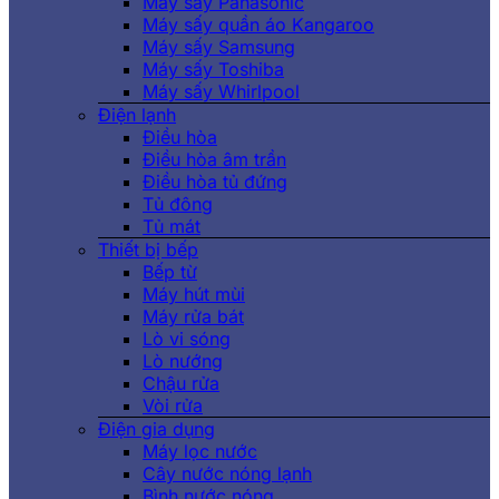
Máy sấy Panasonic
Máy sấy quần áo Kangaroo
Máy sấy Samsung
Máy sấy Toshiba
Máy sấy Whirlpool
Điện lạnh
Điều hòa
Điều hòa âm trần
Điều hòa tủ đứng
Tủ đông
Tủ mát
Thiết bị bếp
Bếp từ
Máy hút mùi
Máy rửa bát
Lò vi sóng
Lò nướng
Chậu rửa
Vòi rửa
Điện gia dụng
Máy lọc nước
Cây nước nóng lạnh
Bình nước nóng