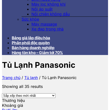
Máy lọc không khí
Nồi áp suất
Nồi chiên không dầu
Sức khỏe
Máy massage
Xe đạp trong nhà
Bảng giá lắp điều hòa
Phân phối độc quyền
Bán hàng doanh nghiệp
Hàng tồn kho – Giảm tới 70%
Tủ Lạnh Panasonic
Trang chủ
/
Tủ lạnh
/
Tủ Lạnh Panasonic
Showing all 35 results
Thương hiệu
Khoảng giá