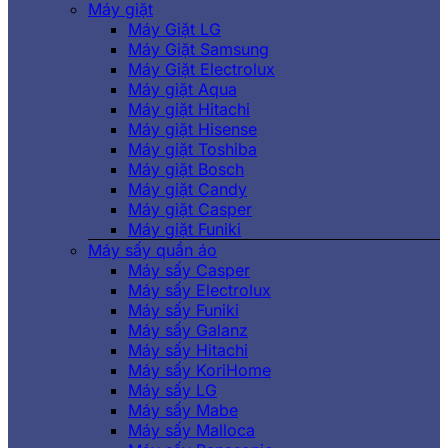
Máy giặt
Máy Giặt LG
Máy Giặt Samsung
Máy Giặt Electrolux
Máy giặt Aqua
Máy giặt Hitachi
Máy giặt Hisense
Máy giặt Toshiba
Máy giặt Bosch
Máy giặt Candy
Máy giặt Casper
Máy giặt Funiki
Máy sấy quần áo
Máy sấy Casper
Máy sấy Electrolux
Máy sấy Funiki
Máy sấy Galanz
Máy sấy Hitachi
Máy sấy KoriHome
Máy sấy LG
Máy sấy Mabe
Máy sấy Malloca