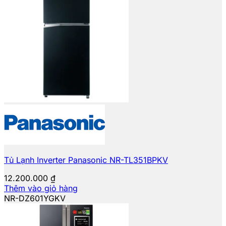
Tủ Lạnh Inverter Panasonic NR-TL351BPKV
12.200.000
₫
Thêm vào giỏ hàng
NR-DZ601YGKV