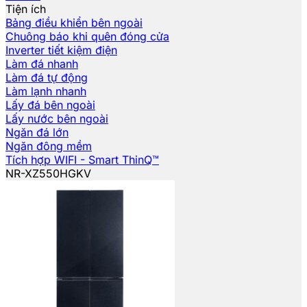
Tiện ích
Bảng điều khiển bên ngoài
Chuông báo khi quên đóng cửa
Inverter tiết kiệm điện
Làm đá nhanh
Làm đá tự động
Làm lạnh nhanh
Lấy đá bên ngoài
Lấy nước bên ngoài
Ngăn đá lớn
Ngăn đông mềm
Tích hợp WIFI - Smart ThinQ™
NR-XZ550HGKV