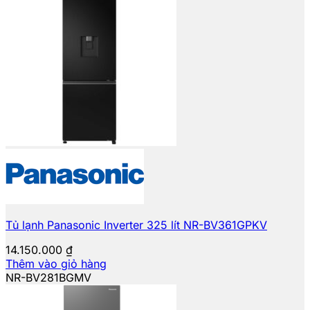
Tủ lạnh Panasonic Inverter 325 lít NR-BV361GPKV
14.150.000
₫
Thêm vào giỏ hàng
NR-BV281BGMV