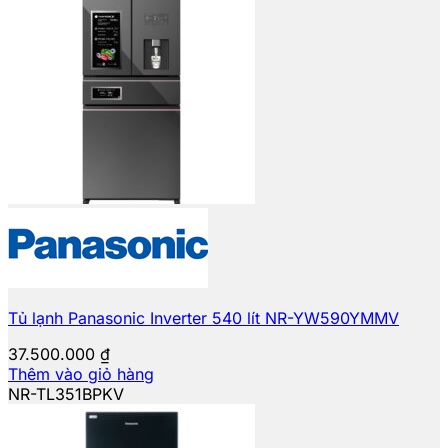
Tủ lạnh Panasonic Inverter 540 lít NR-YW590YMMV
37.500.000
₫
Thêm vào giỏ hàng
NR-TL351BPKV