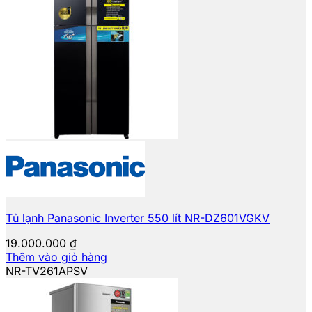
Tủ lạnh Panasonic Inverter 550 lít NR-DZ601VGKV
19.000.000
₫
Thêm vào giỏ hàng
NR-TV261APSV