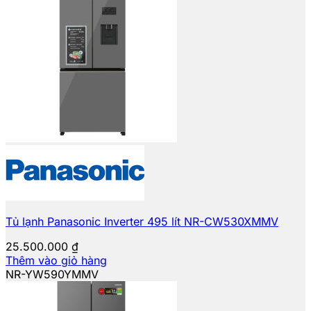
Tủ lạnh Panasonic Inverter 495 lít NR-CW530XMMV
25.500.000
₫
Thêm vào giỏ hàng
NR-YW590YMMV