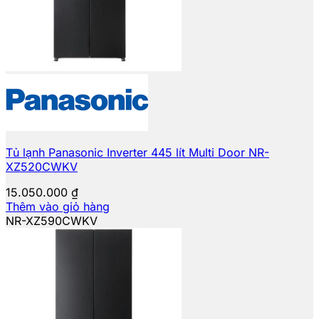
Tủ lạnh Panasonic Inverter 445 lít Multi Door NR-
XZ520CWKV
15.050.000
₫
Thêm vào giỏ hàng
NR-XZ590CWKV