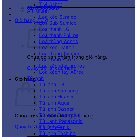
Tivi Asher
02473003847
Âm thanh
Loa kéo Sumico
Giỏ hàng /
0
₫
Loa Sub Sumico
Loa thanh LG
Loa thanh Philips
Loa thùng Acnos
Loa kéo Dalton
Loa thùng Sumico
Chưa có sản phẩm trong giỏ hàng.
Loa tranh Sumico
Loa xách tay Acnos
Quay trở lại cửa hàng
Loa xách tay Aurec
Tủ lạnh
Giỏ hàng
Tủ lạnh LG
Tủ lạnh Samsung
Tủ lạnh Hitachi
Tủ lạnh Aqua
Tủ lạnh Casper
Tủ lạnh Electrolux
Chưa có sản phẩm trong giỏ hàng.
Tủ Lạnh Panasonic
Quay trở lại cửa hàng
Tủ lạnh Funiki
Tủ lạnh Toshiba