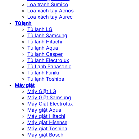
Loa tranh Sumico
Loa xách tay Acnos
Loa xách tay Aurec
Tủ lạnh
Tủ lạnh LG
Tủ lạnh Samsung
Tủ lạnh Hitachi
Tủ lạnh Aqua
Tủ lạnh Casper
Tủ lạnh Electrolux
Tủ Lạnh Panasonic
Tủ lạnh Funiki
Tủ lạnh Toshiba
Máy giặt
Máy Giặt LG
Máy Giặt Samsung
Máy Giặt Electrolux
Máy giặt Aqua
Máy giặt Hitachi
Máy giặt Hisense
Máy giặt Toshiba
Máy giặt Bosch