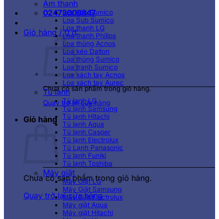
Âm thanh
02473003847
Loa kéo Sumico
Loa Sub Sumico
Loa thanh LG
Giỏ hàng /
0
₫
Loa thanh Philips
Loa thùng Acnos
Loa kéo Dalton
Loa thùng Sumico
Loa tranh Sumico
Loa xách tay Acnos
Loa xách tay Aurec
Chưa có sản phẩm trong giỏ hàng.
Tủ lạnh
Tủ lạnh LG
Quay trở lại cửa hàng
Tủ lạnh Samsung
Tủ lạnh Hitachi
Giỏ hàng
Tủ lạnh Aqua
Tủ lạnh Casper
Tủ lạnh Electrolux
Tủ Lạnh Panasonic
Tủ lạnh Funiki
Tủ lạnh Toshiba
Máy giặt
Chưa có sản phẩm trong giỏ hàng.
Máy Giặt LG
Máy Giặt Samsung
Quay trở lại cửa hàng
Máy Giặt Electrolux
Máy giặt Aqua
Máy giặt Hitachi