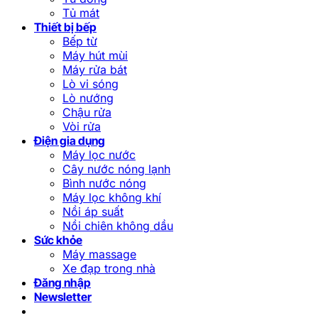
Tủ mát
Thiết bị bếp
Bếp từ
Máy hút mùi
Máy rửa bát
Lò vi sóng
Lò nướng
Chậu rửa
Vòi rửa
Điện gia dụng
Máy lọc nước
Cây nước nóng lạnh
Bình nước nóng
Máy lọc không khí
Nồi áp suất
Nồi chiên không dầu
Sức khỏe
Máy massage
Xe đạp trong nhà
Đăng nhập
Newsletter