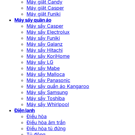
Máy giặt Candy
Máy giặt Casper
Máy giặt Funiki
Máy sấy quần áo
Máy sấy Casper
Máy sấy Electrolux
Máy sấy Funiki
Máy sấy Galanz
Máy sấy Hitachi
Máy sấy KoriHome
Máy sấy LG
Máy sấy Mabe
Máy sấy Malloca
Máy sấy Panasonic
Máy sấy quần áo Kangaroo
Máy sấy Samsung
Máy sấy Toshiba
Máy sấy Whirlpool
Điện lạnh
Điều hòa
Điều hòa âm trần
Điều hòa tủ đứng
Tủ đông