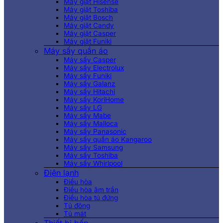
Máy giặt Hisense
Máy giặt Toshiba
Máy giặt Bosch
Máy giặt Candy
Máy giặt Casper
Máy giặt Funiki
Máy sấy quần áo
Máy sấy Casper
Máy sấy Electrolux
Máy sấy Funiki
Máy sấy Galanz
Máy sấy Hitachi
Máy sấy KoriHome
Máy sấy LG
Máy sấy Mabe
Máy sấy Malloca
Máy sấy Panasonic
Máy sấy quần áo Kangaroo
Máy sấy Samsung
Máy sấy Toshiba
Máy sấy Whirlpool
Điện lạnh
Điều hòa
Điều hòa âm trần
Điều hòa tủ đứng
Tủ đông
Tủ mát