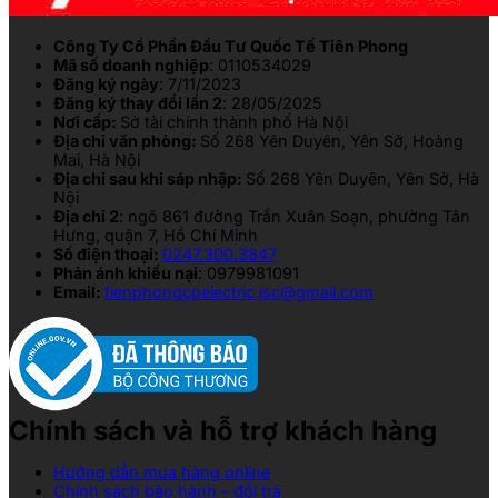
Công Ty Cổ Phần Đầu Tư Quốc Tế Tiên Phong
Mã số doanh nghiệp
: 0110534029
Đăng ký ngày
: 7/11/2023
Đăng ký thay đổi lần 2
: 28/05/2025
Nơi cấp:
Sở tài chính thành phố Hà Nội
Địa chỉ văn phòng:
Số 268 Yên Duyên, Yên Sở, Hoàng
Mai, Hà Nội
Địa chỉ sau khi sáp nhập:
Số 268 Yên Duyên, Yên Sở, Hà
Nội
Địa chỉ 2
: ngõ 861 đường Trần Xuân Soạn, phường Tân
Hưng, quận 7, Hồ Chí Minh
Số điện thoại:
0247.300.3847
Phản ánh khiếu nại
: 0979981091
Email:
tienphongcpelectric.jsc@gmail.com
Chính sách và hỗ trợ khách hàng
Hướng dẫn mua hàng online
Chính sách bảo hành – đổi trả