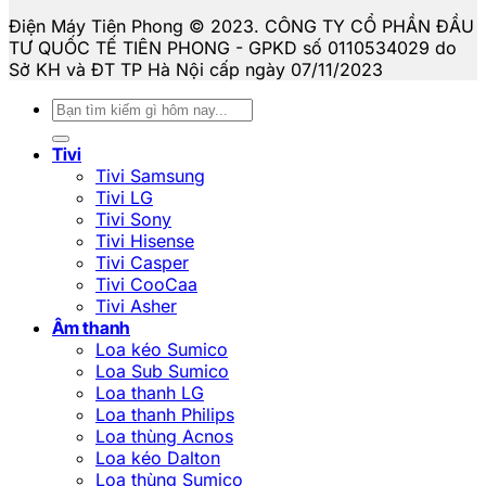
Điện Máy Tiên Phong © 2023. CÔNG TY CỔ PHẦN ĐẦU
TƯ QUỐC TẾ TIÊN PHONG - GPKD số 0110534029 do
Sở KH và ĐT TP Hà Nội cấp ngày 07/11/2023
Tìm
kiếm:
Tivi
Tivi Samsung
Tivi LG
Tivi Sony
Tivi Hisense
Tivi Casper
Tivi CooCaa
Tivi Asher
Âm thanh
Loa kéo Sumico
Loa Sub Sumico
Loa thanh LG
Loa thanh Philips
Loa thùng Acnos
Loa kéo Dalton
Loa thùng Sumico