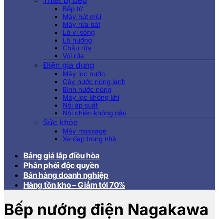
Thiết bị bếp
Bếp từ
Máy hút mùi
Máy rửa bát
Lò vi sóng
Lò nướng
Chậu rửa
Vòi rửa
Điện gia dụng
Máy lọc nước
Cây nước nóng lạnh
Bình nước nóng
Máy lọc không khí
Nồi áp suất
Nồi chiên không dầu
Sức khỏe
Máy massage
Xe đạp trong nhà
Bảng giá lắp điều hòa
Phân phối độc quyền
Bán hàng doanh nghiệp
Hàng tồn kho – Giảm tới 70%
Bếp nướng điện Nagakawa