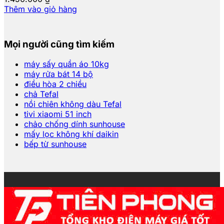
Thêm vào giỏ hàng
Mọi người cũng tìm kiếm
máy sấy quần áo 10kg
máy rửa bát 14 bộ
điều hòa 2 chiều
chả Tefal
nồi chiên không dàu Tefal
tivi xiaomi 51 inch
chảo chống dính sunhouse
mấy lọc không khí daikin
bếp từ sunhouse