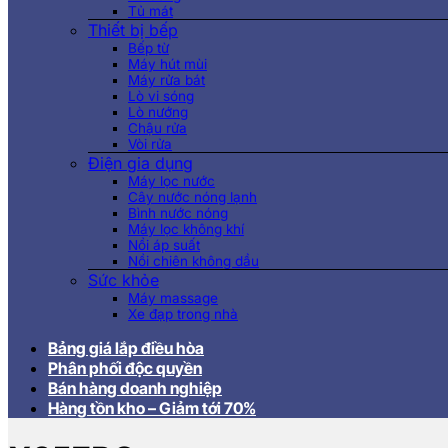
Tủ mát
Thiết bị bếp
Bếp từ
Máy hút mùi
Máy rửa bát
Lò vi sóng
Lò nướng
Chậu rửa
Vòi rửa
Điện gia dụng
Máy lọc nước
Cây nước nóng lạnh
Bình nước nóng
Máy lọc không khí
Nồi áp suất
Nồi chiên không dầu
Sức khỏe
Máy massage
Xe đạp trong nhà
Bảng giá lắp điều hòa
Phân phối độc quyền
Bán hàng doanh nghiệp
Hàng tồn kho – Giảm tới 70%