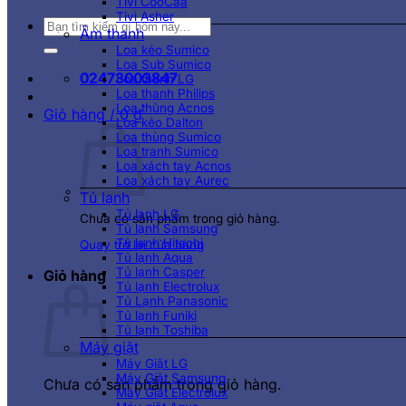
Tivi CooCaa
Tivi Asher
Tìm
Âm thanh
kiếm:
Loa kéo Sumico
Loa Sub Sumico
02473003847
Loa thanh LG
Loa thanh Philips
Loa thùng Acnos
Giỏ hàng /
0
₫
Loa kéo Dalton
Loa thùng Sumico
Loa tranh Sumico
Loa xách tay Acnos
Loa xách tay Aurec
Tủ lạnh
Tủ lạnh LG
Chưa có sản phẩm trong giỏ hàng.
Tủ lạnh Samsung
Tủ lạnh Hitachi
Quay trở lại cửa hàng
Tủ lạnh Aqua
Tủ lạnh Casper
Giỏ hàng
Tủ lạnh Electrolux
Tủ Lạnh Panasonic
Tủ lạnh Funiki
Tủ lạnh Toshiba
Máy giặt
Máy Giặt LG
Máy Giặt Samsung
Chưa có sản phẩm trong giỏ hàng.
Máy Giặt Electrolux