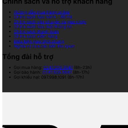
Chính sách và hỗ trợ khách hàng
Hướng dẫn mua hàng online
Chính sách bảo hành – đổi trả
Chính sách vận chuyển và giao nhận
Chính sách bảo mật thông tin
Chính sách thanh toán
Chính sách kiểm hàng
Điều kiện giao dịch chung
Nghĩa vụ của các bên liên quan
Tổng đài hỗ trợ
Gọi mua hàng:
0247.300.3847
(6h-23h)
Gọi bảo hành:
0247.300.3847
(8h-17h)
Gọi khiếu nại: 097.998.1091 (8h-17h)