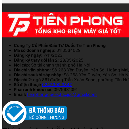
Công Ty Cổ Phần Đầu Tư Quốc Tế Tiên Phong
Mã số doanh nghiệp
: 0110534029
Đăng ký ngày
: 7/11/2023
Đăng ký thay đổi lần 2
: 28/05/2025
Nơi cấp:
Sở tài chính thành phố Hà Nội
Địa chỉ văn phòng:
Số 268 Yên Duyên, Yên Sở, Hoàng Mai,
Địa chỉ sau khi sáp nhập:
Số 268 Yên Duyên, Yên Sở, Hà N
Địa chỉ 2
: ngõ 861 đường Trần Xuân Soạn, phường Tân Hưn
Số điện thoại:
0247.300.3847
Phản ánh khiếu nại
: 0979981091
Email:
tienphongcpelectric.jsc@gmail.com