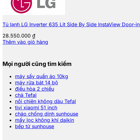
Tủ lạnh LG Inverter 635 Lít Side By Side InstaView Door
28.550.000
₫
Thêm vào giỏ hàng
Mọi người cũng tìm kiếm
máy sấy quần áo 10kg
máy rửa bát 14 bộ
điều hòa 2 chiều
chả Tefal
nồi chiên không dàu Tefal
tivi xiaomi 51 inch
chảo chống dính sunhouse
mấy lọc không khí daikin
bếp từ sunhouse