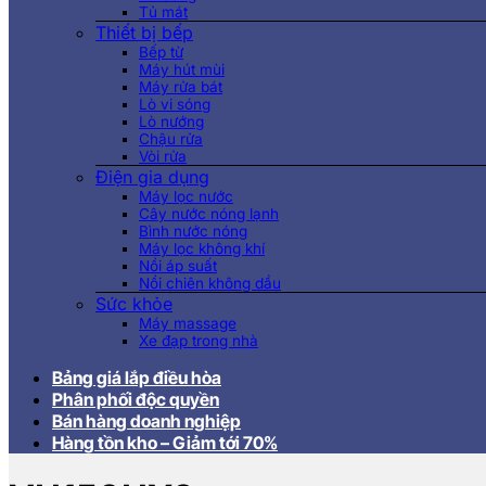
Tủ mát
Thiết bị bếp
Bếp từ
Máy hút mùi
Máy rửa bát
Lò vi sóng
Lò nướng
Chậu rửa
Vòi rửa
Điện gia dụng
Máy lọc nước
Cây nước nóng lạnh
Bình nước nóng
Máy lọc không khí
Nồi áp suất
Nồi chiên không dầu
Sức khỏe
Máy massage
Xe đạp trong nhà
Bảng giá lắp điều hòa
Phân phối độc quyền
Bán hàng doanh nghiệp
Hàng tồn kho – Giảm tới 70%