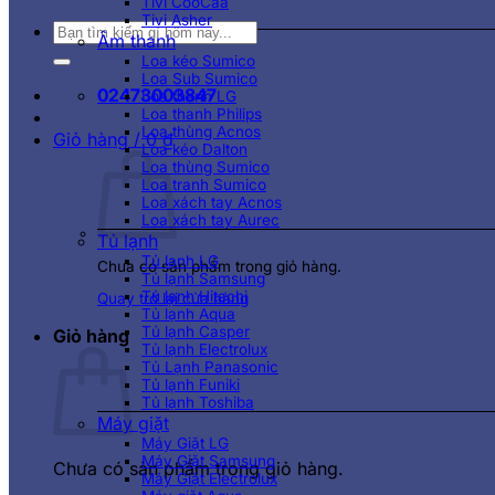
Tivi CooCaa
Tivi Asher
Tìm
Âm thanh
kiếm:
Loa kéo Sumico
Loa Sub Sumico
02473003847
Loa thanh LG
Loa thanh Philips
Loa thùng Acnos
Giỏ hàng /
0
₫
Loa kéo Dalton
Loa thùng Sumico
Loa tranh Sumico
Loa xách tay Acnos
Loa xách tay Aurec
Tủ lạnh
Tủ lạnh LG
Chưa có sản phẩm trong giỏ hàng.
Tủ lạnh Samsung
Tủ lạnh Hitachi
Quay trở lại cửa hàng
Tủ lạnh Aqua
Tủ lạnh Casper
Giỏ hàng
Tủ lạnh Electrolux
Tủ Lạnh Panasonic
Tủ lạnh Funiki
Tủ lạnh Toshiba
Máy giặt
Máy Giặt LG
Máy Giặt Samsung
Chưa có sản phẩm trong giỏ hàng.
Máy Giặt Electrolux