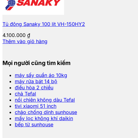
Tủ đông Sanaky 100 lít VH-150HY2
4.100.000
₫
Thêm vào giỏ hàng
Mọi người cũng tìm kiếm
máy sấy quần áo 10kg
máy rửa bát 14 bộ
điều hòa 2 chiều
chả Tefal
nồi chiên không dàu Tefal
tivi xiaomi 51 inch
chảo chống dính sunhouse
mấy lọc không khí daikin
bếp từ sunhouse