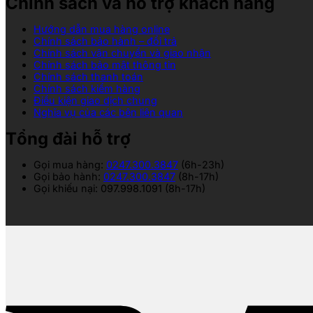
Chính sách và hỗ trợ khách hàng
Hướng dẫn mua hàng online
Chính sách bảo hành – đổi trả
Chính sách vận chuyển và giao nhận
Chính sách bảo mật thông tin
Chính sách thanh toán
Chính sách kiểm hàng
Điều kiện giao dịch chung
Nghĩa vụ của các bên liên quan
Tổng đài hỗ trợ
Gọi mua hàng:
0247.300.3847
(6h-23h)
Gọi bảo hành:
0247.300.3847
(8h-17h)
Gọi khiếu nại: 097.998.1091 (8h-17h)