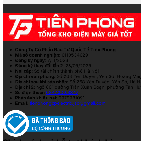
Công Ty Cổ Phần Đầu Tư Quốc Tế Tiên Phong
Mã số doanh nghiệp
: 0110534029
Đăng ký ngày
: 7/11/2023
Đăng ký thay đổi lần 2
: 28/05/2025
Nơi cấp:
Sở tài chính thành phố Hà Nội
Địa chỉ văn phòng:
Số 268 Yên Duyên, Yên Sở, Hoàng Mai,
Địa chỉ sau khi sáp nhập:
Số 268 Yên Duyên, Yên Sở, Hà N
Địa chỉ 2
: ngõ 861 đường Trần Xuân Soạn, phường Tân Hưn
Số điện thoại:
0247.300.3847
Phản ánh khiếu nại
: 0979981091
Email:
tienphongcpelectric.jsc@gmail.com