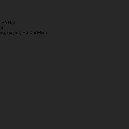
 Hà Nội
ội
g, quận 7, Hồ Chí Minh