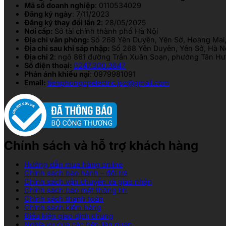
Mã số doanh nghiệp
: 0110534029
Đăng ký ngày
: 7/11/2023
Đăng ký thay đổi lần 2
: 28/05/2025
Nơi cấp:
Sở tài chính thành phố Hà Nội
Địa chỉ văn phòng:
Số 268 Yên Duyên, Yên Sở, Hoàng Mai,
Địa chỉ sau khi sáp nhập:
Số 268 Yên Duyên, Yên Sở, Hà N
Địa chỉ 2
: ngõ 861 đường Trần Xuân Soạn, phường Tân Hưn
Số điện thoại:
0247.300.3847
Phản ánh khiếu nại
: 0979981091
Email:
tienphongcpelectric.jsc@gmail.com
Chính sách và hỗ trợ khách hàng
Hướng dẫn mua hàng online
Chính sách bảo hành – đổi trả
Chính sách vận chuyển và giao nhận
Chính sách bảo mật thông tin
Chính sách thanh toán
Chính sách kiểm hàng
Điều kiện giao dịch chung
Nghĩa vụ của các bên liên quan