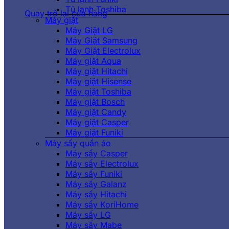
Tủ lạnh Toshiba
Quay trở lại cửa hàng
Máy giặt
Máy Giặt LG
Máy Giặt Samsung
Máy Giặt Electrolux
Máy giặt Aqua
Máy giặt Hitachi
Máy giặt Hisense
Máy giặt Toshiba
Máy giặt Bosch
Máy giặt Candy
Máy giặt Casper
Máy giặt Funiki
Máy sấy quần áo
Máy sấy Casper
Máy sấy Electrolux
Máy sấy Funiki
Máy sấy Galanz
Máy sấy Hitachi
Máy sấy KoriHome
Máy sấy LG
Máy sấy Mabe