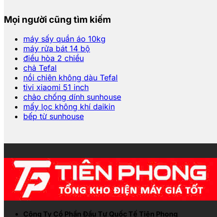
Mọi người cũng tìm kiếm
máy sấy quần áo 10kg
máy rửa bát 14 bộ
điều hòa 2 chiều
chả Tefal
nồi chiên không dàu Tefal
tivi xiaomi 51 inch
chảo chống dính sunhouse
mấy lọc không khí daikin
bếp từ sunhouse
Công Ty Cổ Phần Đầu Tư Quốc Tế Tiên Phong