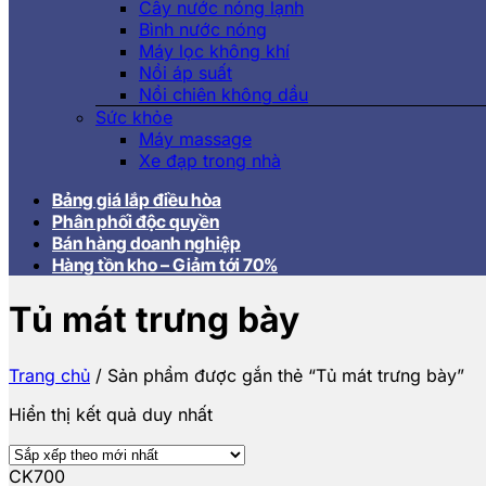
Cây nước nóng lạnh
Bình nước nóng
Máy lọc không khí
Nồi áp suất
Nồi chiên không dầu
Sức khỏe
Máy massage
Xe đạp trong nhà
Bảng giá lắp điều hòa
Phân phối độc quyền
Bán hàng doanh nghiệp
Hàng tồn kho – Giảm tới 70%
Tủ mát trưng bày
Trang chủ
/
Sản phẩm được gắn thẻ “Tủ mát trưng bày”
Hiển thị kết quả duy nhất
CK700