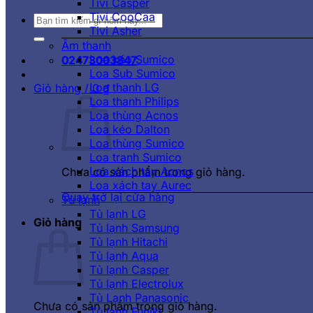
Tivi Casper
Tivi CooCaa
Tìm
Tivi Asher
kiếm:
Âm thanh
Loa kéo Sumico
02473003847
Loa Sub Sumico
Loa thanh LG
Giỏ hàng /
0
₫
Loa thanh Philips
Loa thùng Acnos
Loa kéo Dalton
Loa thùng Sumico
Loa tranh Sumico
Loa xách tay Acnos
Chưa có sản phẩm trong giỏ hàng.
Loa xách tay Aurec
Quay trở lại cửa hàng
Tủ lạnh
Tủ lạnh LG
Giỏ hàng
Tủ lạnh Samsung
Tủ lạnh Hitachi
Tủ lạnh Aqua
Tủ lạnh Casper
Tủ lạnh Electrolux
Tủ Lạnh Panasonic
Chưa có sản phẩm trong giỏ hàng.
Tủ lạnh Funiki