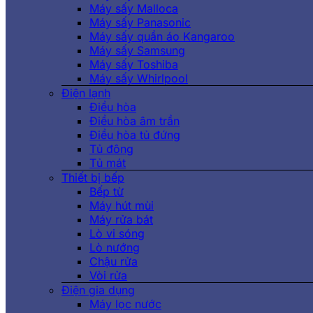
Máy sấy Malloca
Máy sấy Panasonic
Máy sấy quần áo Kangaroo
Máy sấy Samsung
Máy sấy Toshiba
Máy sấy Whirlpool
Điện lạnh
Điều hòa
Điều hòa âm trần
Điều hòa tủ đứng
Tủ đông
Tủ mát
Thiết bị bếp
Bếp từ
Máy hút mùi
Máy rửa bát
Lò vi sóng
Lò nướng
Chậu rửa
Vòi rửa
Điện gia dụng
Máy lọc nước