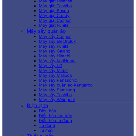
Máy giặt Hisense
Máy giặt Toshiba
Máy giặt Bosch
Máy giặt Candy
Máy giặt Casper
Máy giặt Funiki
Máy sấy quần áo
Máy sấy Casper
Máy sấy Electrolux
Máy sấy Funiki
Máy sấy Galanz
Máy sấy Hitachi
Máy sấy KoriHome
Máy sấy LG
Máy sấy Mabe
Máy sấy Malloca
Máy sấy Panasonic
Máy sấy quần áo Kangaroo
Máy sấy Samsung
Máy sấy Toshiba
Máy sấy Whirlpool
Điện lạnh
Điều hòa
Điều hòa âm trần
Điều hòa tủ đứng
Tủ đông
Tủ mát