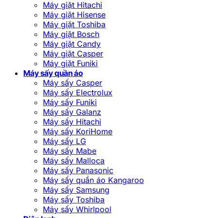
Máy giặt Hitachi
Máy giặt Hisense
Máy giặt Toshiba
Máy giặt Bosch
Máy giặt Candy
Máy giặt Casper
Máy giặt Funiki
Máy sấy quần áo
Máy sấy Casper
Máy sấy Electrolux
Máy sấy Funiki
Máy sấy Galanz
Máy sấy Hitachi
Máy sấy KoriHome
Máy sấy LG
Máy sấy Mabe
Máy sấy Malloca
Máy sấy Panasonic
Máy sấy quần áo Kangaroo
Máy sấy Samsung
Máy sấy Toshiba
Máy sấy Whirlpool