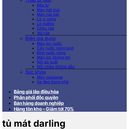
Thiết bị bếp
Bếp từ
Máy hút mùi
Máy rửa bát
Lò vi sóng
Lò nướng
Chậu rửa
Vòi rửa
Điện gia dụng
Máy lọc nước
Cây nước nóng lạnh
Bình nước nóng
Máy lọc không khí
Nồi áp suất
Nồi chiên không dầu
Sức khỏe
Máy massage
Xe đạp trong nhà
Bảng giá lắp điều hòa
Phân phối độc quyền
Bán hàng doanh nghiệp
Hàng tồn kho – Giảm tới 70%
tủ mát darling