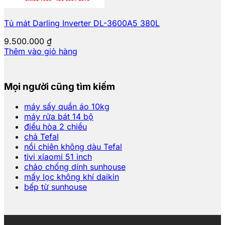
Tủ mát Darling Inverter DL-3600A5 380L
9.500.000
₫
Thêm vào giỏ hàng
Mọi người cũng tìm kiếm
máy sấy quần áo 10kg
máy rửa bát 14 bộ
điều hòa 2 chiều
chả Tefal
nồi chiên không dàu Tefal
tivi xiaomi 51 inch
chảo chống dính sunhouse
mấy lọc không khí daikin
bếp từ sunhouse