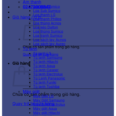
Âm thanh
02473003847
Loa kéo Sumico
Loa Sub Sumico
Loa thanh LG
Giỏ hàng /
0
₫
Loa thanh Philips
Loa thùng Acnos
Loa kéo Dalton
Loa thùng Sumico
Loa tranh Sumico
Loa xách tay Acnos
Loa xách tay Aurec
Chưa có sản phẩm trong giỏ hàng.
Tủ lạnh
Tủ lạnh LG
Quay trở lại cửa hàng
Tủ lạnh Samsung
Tủ lạnh Hitachi
Giỏ hàng
Tủ lạnh Aqua
Tủ lạnh Casper
Tủ lạnh Electrolux
Tủ Lạnh Panasonic
Tủ lạnh Funiki
Tủ lạnh Toshiba
Máy giặt
Chưa có sản phẩm trong giỏ hàng.
Máy Giặt LG
Máy Giặt Samsung
Quay trở lại cửa hàng
Máy Giặt Electrolux
Máy giặt Aqua
Máy giặt Hitachi