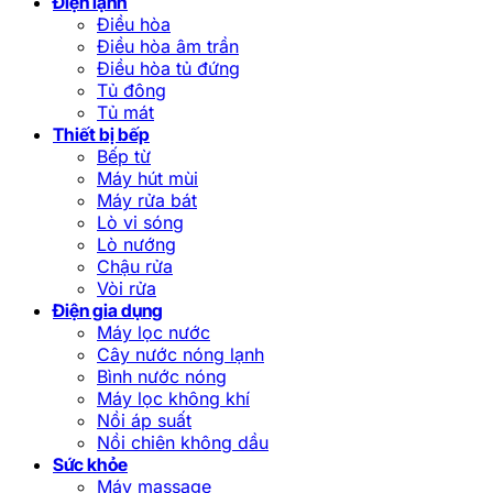
Điện lạnh
Điều hòa
Điều hòa âm trần
Điều hòa tủ đứng
Tủ đông
Tủ mát
Thiết bị bếp
Bếp từ
Máy hút mùi
Máy rửa bát
Lò vi sóng
Lò nướng
Chậu rửa
Vòi rửa
Điện gia dụng
Máy lọc nước
Cây nước nóng lạnh
Bình nước nóng
Máy lọc không khí
Nồi áp suất
Nồi chiên không dầu
Sức khỏe
Máy massage