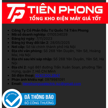
Công Ty Cổ Phần Đầu Tư Quốc Tế Tiên Phong
Mã số doanh nghiệp
: 0110534029
Đăng ký ngày
: 7/11/2023
Đăng ký thay đổi lần 2
: 28/05/2025
Nơi cấp:
Sở tài chính thành phố Hà Nội
Địa chỉ văn phòng:
Số 268 Yên Duyên, Yên Sở, Hoàng
Mai, Hà Nội
Địa chỉ sau khi sáp nhập:
Số 268 Yên Duyên, Yên Sở, Hà
Nội
Địa chỉ 2
: ngõ 861 đường Trần Xuân Soạn, phường Tân
Hưng, quận 7, Hồ Chí Minh
Số điện thoại:
0247.300.3847
Phản ánh khiếu nại
: 0979981091
Email:
tienphongcpelectric.jsc@gmail.com