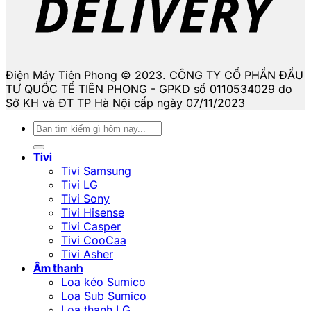
Điện Máy Tiên Phong © 2023. CÔNG TY CỔ PHẦN ĐẦU
TƯ QUỐC TẾ TIÊN PHONG - GPKD số 0110534029 do
Sở KH và ĐT TP Hà Nội cấp ngày 07/11/2023
Tìm
kiếm:
Tivi
Tivi Samsung
Tivi LG
Tivi Sony
Tivi Hisense
Tivi Casper
Tivi CooCaa
Tivi Asher
Âm thanh
Loa kéo Sumico
Loa Sub Sumico
Loa thanh LG