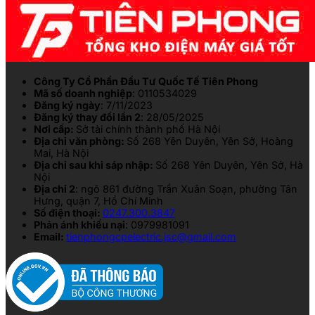
Công Ty Cổ Phần Đầu Tư Quốc Tế Tiên Phong
Mã số doanh nghiệp
: 0110534029
Đăng ký ngày
: 7/11/2023
Đăng ký thay đổi lần 2
: 28/05/2025
Nơi cấp:
Sở tài chính thành phố Hà Nội
Địa chỉ văn phòng:
Số 268 Yên Duyên, Yên Sở, Hoàng
Mai, Hà Nội
Địa chỉ sau khi sáp nhập:
Số 268 Yên Duyên, Yên Sở, Hà
Nội
Địa chỉ 2
: ngõ 861 đường Trần Xuân Soạn, phường Tân
Hưng, quận 7, Hồ Chí Minh
Số điện thoại:
0247.300.3847
Phản ánh khiếu nại
: 0979981091
Email:
tienphongcpelectric.jsc@gmail.com