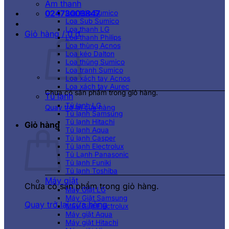
Âm thanh
02473003847
Loa kéo Sumico
Loa Sub Sumico
Loa thanh LG
Giỏ hàng /
0
₫
Loa thanh Philips
Loa thùng Acnos
Loa kéo Dalton
Loa thùng Sumico
Loa tranh Sumico
Loa xách tay Acnos
Loa xách tay Aurec
Chưa có sản phẩm trong giỏ hàng.
Tủ lạnh
Tủ lạnh LG
Quay trở lại cửa hàng
Tủ lạnh Samsung
Tủ lạnh Hitachi
Giỏ hàng
Tủ lạnh Aqua
Tủ lạnh Casper
Tủ lạnh Electrolux
Tủ Lạnh Panasonic
Tủ lạnh Funiki
Tủ lạnh Toshiba
Máy giặt
Chưa có sản phẩm trong giỏ hàng.
Máy Giặt LG
Máy Giặt Samsung
Quay trở lại cửa hàng
Máy Giặt Electrolux
Máy giặt Aqua
Máy giặt Hitachi