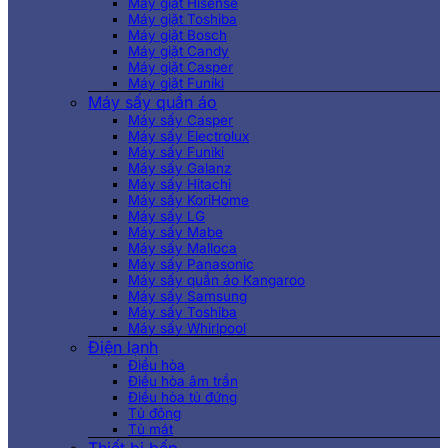
Máy giặt Hisense
Máy giặt Toshiba
Máy giặt Bosch
Máy giặt Candy
Máy giặt Casper
Máy giặt Funiki
Máy sấy quần áo
Máy sấy Casper
Máy sấy Electrolux
Máy sấy Funiki
Máy sấy Galanz
Máy sấy Hitachi
Máy sấy KoriHome
Máy sấy LG
Máy sấy Mabe
Máy sấy Malloca
Máy sấy Panasonic
Máy sấy quần áo Kangaroo
Máy sấy Samsung
Máy sấy Toshiba
Máy sấy Whirlpool
Điện lạnh
Điều hòa
Điều hòa âm trần
Điều hòa tủ đứng
Tủ đông
Tủ mát