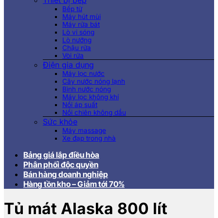
Thiết bị bếp
Bếp từ
Máy hút mùi
Máy rửa bát
Lò vi sóng
Lò nướng
Chậu rửa
Vòi rửa
Điện gia dụng
Máy lọc nước
Cây nước nóng lạnh
Bình nước nóng
Máy lọc không khí
Nồi áp suất
Nồi chiên không dầu
Sức khỏe
Máy massage
Xe đạp trong nhà
Bảng giá lắp điều hòa
Phân phối độc quyền
Bán hàng doanh nghiệp
Hàng tồn kho – Giảm tới 70%
Tủ mát Alaska 800 lít