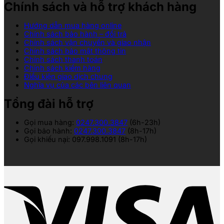
Chính sách và hỗ trợ khách hàng
Hướng dẫn mua hàng online
Chính sách bảo hành – đổi trả
Chính sách vận chuyển và giao nhận
Chính sách bảo mật thông tin
Chính sách thanh toán
Chính sách kiểm hàng
Điều kiện giao dịch chung
Nghĩa vụ của các bên liên quan
Tổng đài hỗ trợ
Gọi mua hàng:
0247.300.3847
(6h-23h)
Gọi bảo hành:
0247.300.3847
(8h-17h)
Gọi khiếu nại: 097.998.1091 (8h-17h)
V