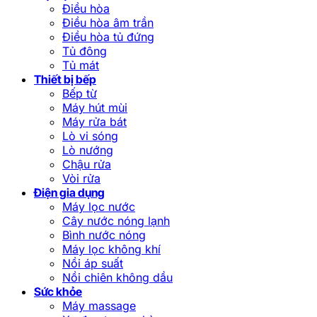
Điều hòa
Điều hòa âm trần
Điều hòa tủ đứng
Tủ đông
Tủ mát
Thiết bị bếp
Bếp từ
Máy hút mùi
Máy rửa bát
Lò vi sóng
Lò nướng
Chậu rửa
Vòi rửa
Điện gia dụng
Máy lọc nước
Cây nước nóng lạnh
Bình nước nóng
Máy lọc không khí
Nồi áp suất
Nồi chiên không dầu
Sức khỏe
Máy massage