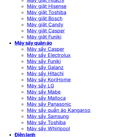
Máy giặt Hisense
Máy giặt Toshiba
Máy giặt Bosch
Máy giặt Candy
Máy giặt Casper
Máy giặt Funiki
Máy sấy quần áo
Máy sấy Casper
Máy sấy Electrolux
Máy sấy Funiki
Máy sấy Galanz
Máy sấy Hitachi
Máy sấy KoriHome
Máy sấy LG
Máy sấy Mabe
Máy sấy Malloca
Máy sấy Panasonic
Máy sấy quần áo Kangaroo
Máy sấy Samsung
Máy sấy Toshiba
Máy sấy Whirlpool
Điện lạnh