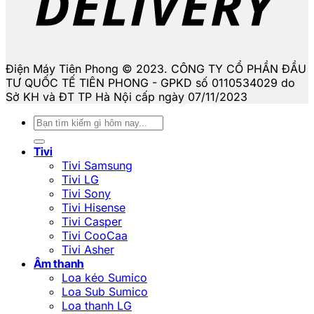
Điện Máy Tiên Phong © 2023. CÔNG TY CỔ PHẦN ĐẦU
TƯ QUỐC TẾ TIÊN PHONG - GPKD số 0110534029 do
Sở KH và ĐT TP Hà Nội cấp ngày 07/11/2023
Tìm
kiếm:
Tivi
Tivi Samsung
Tivi LG
Tivi Sony
Tivi Hisense
Tivi Casper
Tivi CooCaa
Tivi Asher
Âm thanh
Loa kéo Sumico
Loa Sub Sumico
Loa thanh LG