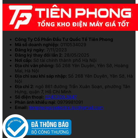
Công Ty Cổ Phần Đầu Tư Quốc Tế Tiên Phong
Mã số doanh nghiệp
: 0110534029
Đăng ký ngày
: 7/11/2023
Đăng ký thay đổi lần 2
: 28/05/2025
Nơi cấp:
Sở tài chính thành phố Hà Nội
Địa chỉ văn phòng:
Số 268 Yên Duyên, Yên Sở, Hoàng
Mai, Hà Nội
Địa chỉ sau khi sáp nhập:
Số 268 Yên Duyên, Yên Sở, Hà
Nội
Địa chỉ 2
: ngõ 861 đường Trần Xuân Soạn, phường Tân
Hưng, quận 7, Hồ Chí Minh
Số điện thoại:
0247.300.3847
Phản ánh khiếu nại
: 0979981091
Email:
tienphongcpelectric.jsc@gmail.com