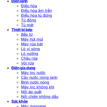
Điện lạnh
Điều hòa
Điều hòa âm trần
Điều hòa tủ đứng
Tủ đông
Tủ mát
Thiết bị bếp
Bếp từ
Máy hút mùi
Máy rửa bát
Lò vi sóng
Lò nướng
Chậu rửa
Vòi rửa
Điện gia dụng
Máy lọc nước
Cây nước nóng lạnh
Bình nước nóng
Máy lọc không khí
Nồi áp suất
Nồi chiên không dầu
Sức khỏe
Máy massage