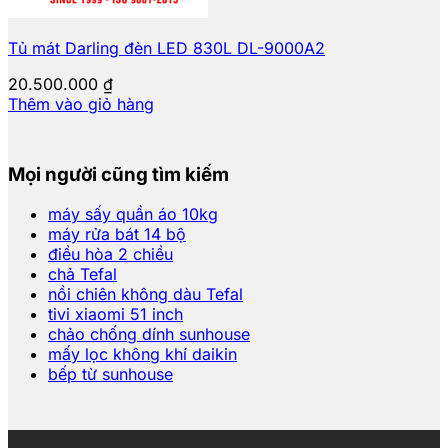
Tủ mát Darling đèn LED 830L DL-9000A2
20.500.000
₫
Thêm vào giỏ hàng
Mọi người cũng tìm kiếm
máy sấy quần áo 10kg
máy rửa bát 14 bộ
điều hòa 2 chiều
chả Tefal
nồi chiên không dàu Tefal
tivi xiaomi 51 inch
chảo chống dính sunhouse
mấy lọc không khí daikin
bếp từ sunhouse