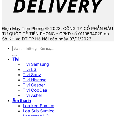
Điện Máy Tiên Phong © 2023. CÔNG TY CỔ PHẦN ĐẦU
TƯ QUỐC TẾ TIÊN PHONG - GPKD số 0110534029 do
Sở KH và ĐT TP Hà Nội cấp ngày 07/11/2023
Tìm
kiếm:
Tivi
Tivi Samsung
Tivi LG
Tivi Sony
Tivi Hisense
Tivi Casper
Tivi CooCaa
Tivi Asher
Âm thanh
Loa kéo Sumico
Loa Sub Sumico
Loa thanh LG