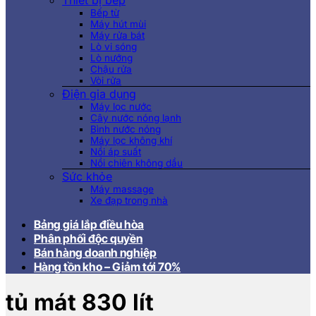
Thiết bị bếp
Bếp từ
Máy hút mùi
Máy rửa bát
Lò vi sóng
Lò nướng
Chậu rửa
Vòi rửa
Điện gia dụng
Máy lọc nước
Cây nước nóng lạnh
Bình nước nóng
Máy lọc không khí
Nồi áp suất
Nồi chiên không dầu
Sức khỏe
Máy massage
Xe đạp trong nhà
Bảng giá lắp điều hòa
Phân phối độc quyền
Bán hàng doanh nghiệp
Hàng tồn kho – Giảm tới 70%
tủ mát 830 lít