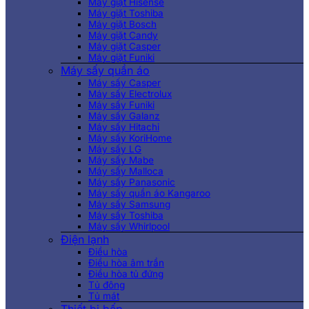
Máy giặt Hisense
Máy giặt Toshiba
Máy giặt Bosch
Máy giặt Candy
Máy giặt Casper
Máy giặt Funiki
Máy sấy quần áo
Máy sấy Casper
Máy sấy Electrolux
Máy sấy Funiki
Máy sấy Galanz
Máy sấy Hitachi
Máy sấy KoriHome
Máy sấy LG
Máy sấy Mabe
Máy sấy Malloca
Máy sấy Panasonic
Máy sấy quần áo Kangaroo
Máy sấy Samsung
Máy sấy Toshiba
Máy sấy Whirlpool
Điện lạnh
Điều hòa
Điều hòa âm trần
Điều hòa tủ đứng
Tủ đông
Tủ mát