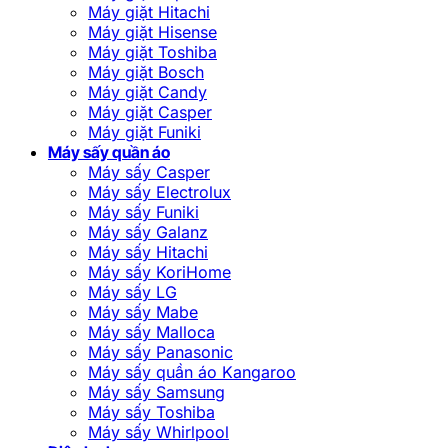
Máy giặt Hitachi
Máy giặt Hisense
Máy giặt Toshiba
Máy giặt Bosch
Máy giặt Candy
Máy giặt Casper
Máy giặt Funiki
Máy sấy quần áo
Máy sấy Casper
Máy sấy Electrolux
Máy sấy Funiki
Máy sấy Galanz
Máy sấy Hitachi
Máy sấy KoriHome
Máy sấy LG
Máy sấy Mabe
Máy sấy Malloca
Máy sấy Panasonic
Máy sấy quần áo Kangaroo
Máy sấy Samsung
Máy sấy Toshiba
Máy sấy Whirlpool