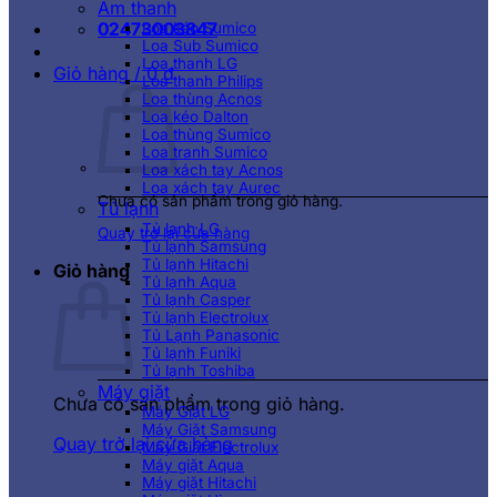
Âm thanh
02473003847
Loa kéo Sumico
Loa Sub Sumico
Loa thanh LG
Giỏ hàng /
0
₫
Loa thanh Philips
Loa thùng Acnos
Loa kéo Dalton
Loa thùng Sumico
Loa tranh Sumico
Loa xách tay Acnos
Loa xách tay Aurec
Chưa có sản phẩm trong giỏ hàng.
Tủ lạnh
Tủ lạnh LG
Quay trở lại cửa hàng
Tủ lạnh Samsung
Tủ lạnh Hitachi
Giỏ hàng
Tủ lạnh Aqua
Tủ lạnh Casper
Tủ lạnh Electrolux
Tủ Lạnh Panasonic
Tủ lạnh Funiki
Tủ lạnh Toshiba
Máy giặt
Chưa có sản phẩm trong giỏ hàng.
Máy Giặt LG
Máy Giặt Samsung
Quay trở lại cửa hàng
Máy Giặt Electrolux
Máy giặt Aqua
Máy giặt Hitachi