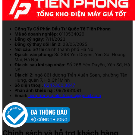
Công Ty Cổ Phần Đầu Tư Quốc Tế Tiên Phong
Mã số doanh nghiệp
: 0110534029
Đăng ký ngày
: 7/11/2023
Đăng ký thay đổi lần 2
: 28/05/2025
Nơi cấp:
Sở tài chính thành phố Hà Nội
Địa chỉ văn phòng:
Số 268 Yên Duyên, Yên Sở, Hoàng
Mai, Hà Nội
Địa chỉ sau khi sáp nhập:
Số 268 Yên Duyên, Yên Sở, Hà
Nội
Địa chỉ 2
: ngõ 861 đường Trần Xuân Soạn, phường Tân
Hưng, quận 7, Hồ Chí Minh
Số điện thoại:
0247.300.3847
Phản ánh khiếu nại
: 0979981091
Email:
tienphongcpelectric.jsc@gmail.com
Chính sách và hỗ trợ khách hàng