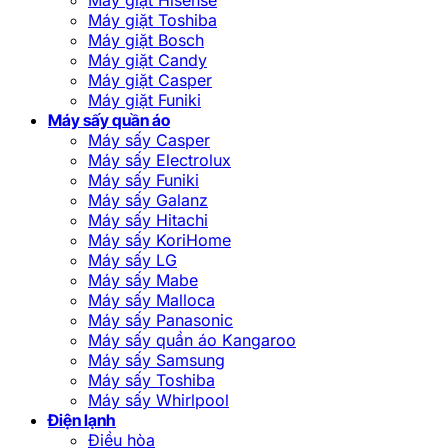
Máy giặt Toshiba
Máy giặt Bosch
Máy giặt Candy
Máy giặt Casper
Máy giặt Funiki
Máy sấy quần áo
Máy sấy Casper
Máy sấy Electrolux
Máy sấy Funiki
Máy sấy Galanz
Máy sấy Hitachi
Máy sấy KoriHome
Máy sấy LG
Máy sấy Mabe
Máy sấy Malloca
Máy sấy Panasonic
Máy sấy quần áo Kangaroo
Máy sấy Samsung
Máy sấy Toshiba
Máy sấy Whirlpool
Điện lạnh
Điều hòa