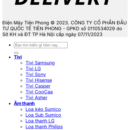
Điện Máy Tiên Phong © 2023. CÔNG TY CỔ PHẦN ĐẦU
TƯ QUỐC TẾ TIÊN PHONG - GPKD số 0110534029 do
Sở KH và ĐT TP Hà Nội cấp ngày 07/11/2023
Tìm
kiếm:
Tivi
Tivi Samsung
Tivi LG
Tivi Sony
Tivi Hisense
Tivi Casper
Tivi CooCaa
Tivi Asher
Âm thanh
Loa kéo Sumico
Loa Sub Sumico
Loa thanh LG
Loa thanh Philips