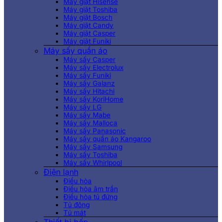
Máy giặt Hisense
Máy giặt Toshiba
Máy giặt Bosch
Máy giặt Candy
Máy giặt Casper
Máy giặt Funiki
Máy sấy quần áo
Máy sấy Casper
Máy sấy Electrolux
Máy sấy Funiki
Máy sấy Galanz
Máy sấy Hitachi
Máy sấy KoriHome
Máy sấy LG
Máy sấy Mabe
Máy sấy Malloca
Máy sấy Panasonic
Máy sấy quần áo Kangaroo
Máy sấy Samsung
Máy sấy Toshiba
Máy sấy Whirlpool
Điện lạnh
Điều hòa
Điều hòa âm trần
Điều hòa tủ đứng
Tủ đông
Tủ mát