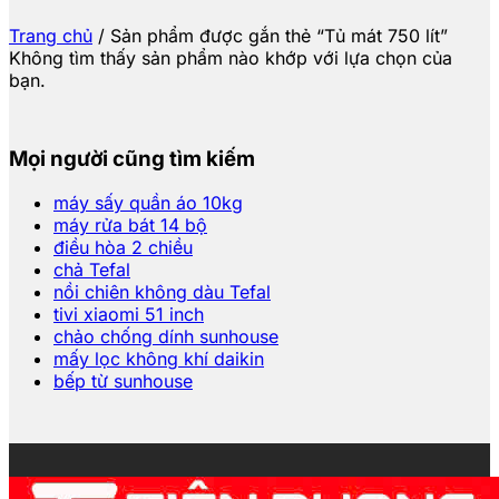
Trang chủ
/
Sản phẩm được gắn thẻ “Tủ mát 750 lít”
Không tìm thấy sản phẩm nào khớp với lựa chọn của
bạn.
Mọi người cũng tìm kiếm
máy sấy quần áo 10kg
máy rửa bát 14 bộ
điều hòa 2 chiều
chả Tefal
nồi chiên không dàu Tefal
tivi xiaomi 51 inch
chảo chống dính sunhouse
mấy lọc không khí daikin
bếp từ sunhouse