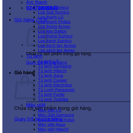
Âm thanh
02473003847
Loa kéo Sumico
Loa Sub Sumico
Loa thanh LG
Giỏ hàng /
0
₫
Loa thanh Philips
Loa thùng Acnos
Loa kéo Dalton
Loa thùng Sumico
Loa tranh Sumico
Loa xách tay Acnos
Loa xách tay Aurec
Chưa có sản phẩm trong giỏ hàng.
Tủ lạnh
Tủ lạnh LG
Quay trở lại cửa hàng
Tủ lạnh Samsung
Tủ lạnh Hitachi
Giỏ hàng
Tủ lạnh Aqua
Tủ lạnh Casper
Tủ lạnh Electrolux
Tủ Lạnh Panasonic
Tủ lạnh Funiki
Tủ lạnh Toshiba
Máy giặt
Chưa có sản phẩm trong giỏ hàng.
Máy Giặt LG
Máy Giặt Samsung
Quay trở lại cửa hàng
Máy Giặt Electrolux
Máy giặt Aqua
Máy giặt Hitachi