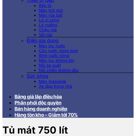
Thiết bị bếp
Bếp từ
Máy hút mùi
Máy rửa bát
Lò vi sóng
Lò nướng
Chậu rửa
Vòi rửa
Điện gia dụng
Máy lọc nước
Cây nước nóng lạnh
Bình nước nóng
Máy lọc không khí
Nồi áp suất
Nồi chiên không dầu
Sức khỏe
Máy massage
Xe đạp trong nhà
Bảng giá lắp điều hòa
Phân phối độc quyền
Bán hàng doanh nghiệp
Hàng tồn kho – Giảm tới 70%
Tủ mát 750 lít