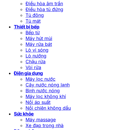
Điều hòa âm trần
Điều hòa tủ đứng
Tủ đông
Tủ mát
Thiết bị bếp
Bếp từ
Máy hút mùi
Máy rửa bát
Lò vi sóng
Lò nướng
Chậu rửa
Vòi rửa
Điện gia dụng
Máy lọc nước
Cây nước nóng lạnh
Bình nước nóng
Máy lọc không khí
Nồi áp suất
Nồi chiên không dầu
Sức khỏe
Máy massage
Xe đạp trong nhà