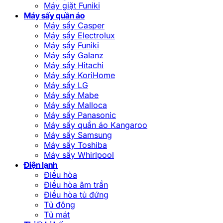
Máy giặt Funiki
Máy sấy quần áo
Máy sấy Casper
Máy sấy Electrolux
Máy sấy Funiki
Máy sấy Galanz
Máy sấy Hitachi
Máy sấy KoriHome
Máy sấy LG
Máy sấy Mabe
Máy sấy Malloca
Máy sấy Panasonic
Máy sấy quần áo Kangaroo
Máy sấy Samsung
Máy sấy Toshiba
Máy sấy Whirlpool
Điện lạnh
Điều hòa
Điều hòa âm trần
Điều hòa tủ đứng
Tủ đông
Tủ mát