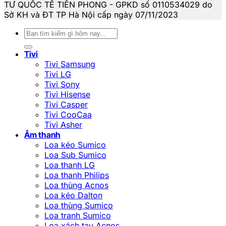
TƯ QUỐC TẾ TIÊN PHONG - GPKD số 0110534029 do
Sở KH và ĐT TP Hà Nội cấp ngày 07/11/2023
Tìm
kiếm:
Tivi
Tivi Samsung
Tivi LG
Tivi Sony
Tivi Hisense
Tivi Casper
Tivi CooCaa
Tivi Asher
Âm thanh
Loa kéo Sumico
Loa Sub Sumico
Loa thanh LG
Loa thanh Philips
Loa thùng Acnos
Loa kéo Dalton
Loa thùng Sumico
Loa tranh Sumico
Loa xách tay Acnos