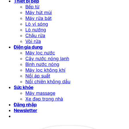
Thiết bị bếp
Bếp từ
Máy hút mùi
Máy rửa bát
Lò vi sóng
Lò nướng
Chậu rửa
Vòi rửa
Điện gia dụng
Máy lọc nước
Cây nước nóng lạnh
Bình nước nóng
Máy lọc không khí
Nồi áp suất
Nồi chiên không dầu
Sức khỏe
Máy massage
Xe đạp trong nhà
Đăng nhập
Newsletter