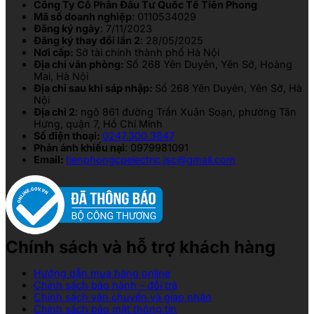
Công Ty Cổ Phần Đầu Tư Quốc Tế Tiên Phong
Mã số doanh nghiệp
: 0110534029
Đăng ký ngày
: 7/11/2023
Đăng ký thay đổi lần 2
: 28/05/2025
Nơi cấp:
Sở tài chính thành phố Hà Nội
Địa chỉ văn phòng:
Số 268 Yên Duyên, Yên Sở, Hoàng
Mai, Hà Nội
Địa chỉ sau khi sáp nhập:
Số 268 Yên Duyên, Yên Sở, Hà
Nội
Địa chỉ 2
: ngõ 861 đường Trần Xuân Soạn, phường Tân
Hưng, quận 7, Hồ Chí Minh
Số điện thoại:
0247.300.3847
Phản ánh khiếu nại
: 0979981091
Email:
tienphongcpelectric.jsc@gmail.com
Chính sách và hỗ trợ khách hàng
Hướng dẫn mua hàng online
Chính sách bảo hành – đổi trả
Chính sách vận chuyển và giao nhận
Chính sách bảo mật thông tin