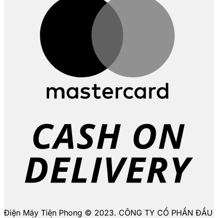
D
Điện Máy Tiên Phong © 2023. CÔNG TY CỔ PHẦN ĐẦU