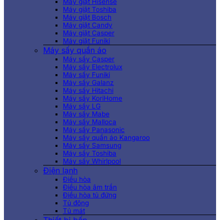
Máy giặt Hisense
Máy giặt Toshiba
Máy giặt Bosch
Máy giặt Candy
Máy giặt Casper
Máy giặt Funiki
Máy sấy quần áo
Máy sấy Casper
Máy sấy Electrolux
Máy sấy Funiki
Máy sấy Galanz
Máy sấy Hitachi
Máy sấy KoriHome
Máy sấy LG
Máy sấy Mabe
Máy sấy Malloca
Máy sấy Panasonic
Máy sấy quần áo Kangaroo
Máy sấy Samsung
Máy sấy Toshiba
Máy sấy Whirlpool
Điện lạnh
Điều hòa
Điều hòa âm trần
Điều hòa tủ đứng
Tủ đông
Tủ mát