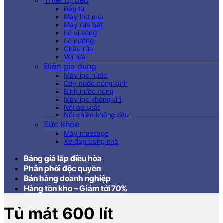
Thiết bị bếp
Bếp từ
Máy hút mùi
Máy rửa bát
Lò vi sóng
Lò nướng
Chậu rửa
Vòi rửa
Điện gia dụng
Máy lọc nước
Cây nước nóng lạnh
Bình nước nóng
Máy lọc không khí
Nồi áp suất
Nồi chiên không dầu
Sức khỏe
Máy massage
Xe đạp trong nhà
Bảng giá lắp điều hòa
Phân phối độc quyền
Bán hàng doanh nghiệp
Hàng tồn kho – Giảm tới 70%
Tủ mát 600 lít