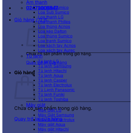
Âm thanh
02473003847
Loa kéo Sumico
Loa Sub Sumico
Loa thanh LG
Giỏ hàng /
0
₫
Loa thanh Philips
Loa thùng Acnos
Loa kéo Dalton
Loa thùng Sumico
Loa tranh Sumico
Loa xách tay Acnos
Loa xách tay Aurec
Chưa có sản phẩm trong giỏ hàng.
Tủ lạnh
Tủ lạnh LG
Quay trở lại cửa hàng
Tủ lạnh Samsung
Tủ lạnh Hitachi
Giỏ hàng
Tủ lạnh Aqua
Tủ lạnh Casper
Tủ lạnh Electrolux
Tủ Lạnh Panasonic
Tủ lạnh Funiki
Tủ lạnh Toshiba
Máy giặt
Chưa có sản phẩm trong giỏ hàng.
Máy Giặt LG
Máy Giặt Samsung
Quay trở lại cửa hàng
Máy Giặt Electrolux
Máy giặt Aqua
Máy giặt Hitachi