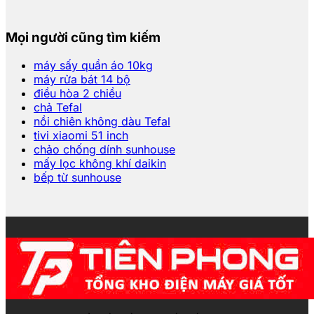
Mọi người cũng tìm kiếm
máy sấy quần áo 10kg
máy rửa bát 14 bộ
điều hòa 2 chiều
chả Tefal
nồi chiên không dàu Tefal
tivi xiaomi 51 inch
chảo chống dính sunhouse
mấy lọc không khí daikin
bếp từ sunhouse