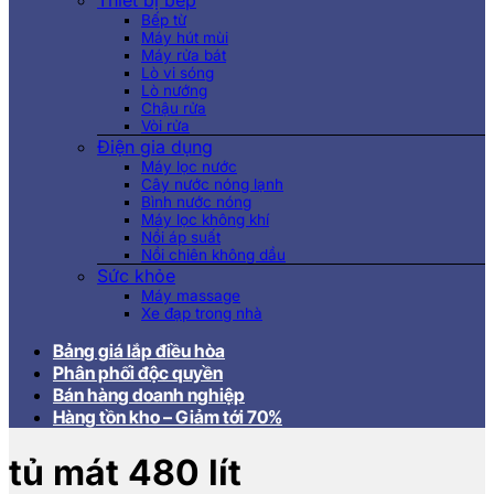
Thiết bị bếp
Bếp từ
Máy hút mùi
Máy rửa bát
Lò vi sóng
Lò nướng
Chậu rửa
Vòi rửa
Điện gia dụng
Máy lọc nước
Cây nước nóng lạnh
Bình nước nóng
Máy lọc không khí
Nồi áp suất
Nồi chiên không dầu
Sức khỏe
Máy massage
Xe đạp trong nhà
Bảng giá lắp điều hòa
Phân phối độc quyền
Bán hàng doanh nghiệp
Hàng tồn kho – Giảm tới 70%
tủ mát 480 lít