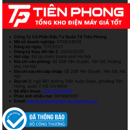
Công Ty Cổ Phần Đầu Tư Quốc Tế Tiên Phong
Mã số doanh nghiệp
: 0110534029
Đăng ký ngày
: 7/11/2023
Đăng ký thay đổi lần 2
: 28/05/2025
Nơi cấp:
Sở tài chính thành phố Hà Nội
Địa chỉ văn phòng:
Số 268 Yên Duyên, Yên Sở, Hoàng
Mai, Hà Nội
Địa chỉ sau khi sáp nhập:
Số 268 Yên Duyên, Yên Sở, Hà
Nội
Địa chỉ 2
: ngõ 861 đường Trần Xuân Soạn, phường Tân
Hưng, quận 7, Hồ Chí Minh
Số điện thoại:
0247.300.3847
Phản ánh khiếu nại
: 0979981091
Email:
tienphongcpelectric.jsc@gmail.com