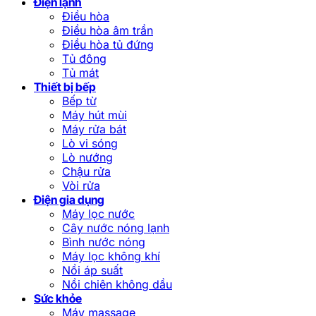
Điện lạnh
Điều hòa
Điều hòa âm trần
Điều hòa tủ đứng
Tủ đông
Tủ mát
Thiết bị bếp
Bếp từ
Máy hút mùi
Máy rửa bát
Lò vi sóng
Lò nướng
Chậu rửa
Vòi rửa
Điện gia dụng
Máy lọc nước
Cây nước nóng lạnh
Bình nước nóng
Máy lọc không khí
Nồi áp suất
Nồi chiên không dầu
Sức khỏe
Máy massage