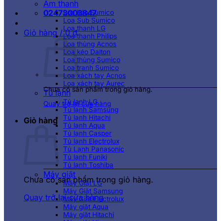
Âm thanh
02473003847
Loa kéo Sumico
Loa Sub Sumico
Loa thanh LG
Giỏ hàng /
0
₫
Loa thanh Philips
Loa thùng Acnos
Loa kéo Dalton
Loa thùng Sumico
Loa tranh Sumico
Loa xách tay Acnos
Loa xách tay Aurec
Chưa có sản phẩm trong giỏ hàng.
Tủ lạnh
Tủ lạnh LG
Quay trở lại cửa hàng
Tủ lạnh Samsung
Tủ lạnh Hitachi
Giỏ hàng
Tủ lạnh Aqua
Tủ lạnh Casper
Tủ lạnh Electrolux
Tủ Lạnh Panasonic
Tủ lạnh Funiki
Tủ lạnh Toshiba
Máy giặt
Chưa có sản phẩm trong giỏ hàng.
Máy Giặt LG
Máy Giặt Samsung
Quay trở lại cửa hàng
Máy Giặt Electrolux
Máy giặt Aqua
Máy giặt Hitachi