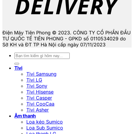
Điện Máy Tiên Phong © 2023. CÔNG TY CỔ PHẦN ĐẦU
TƯ QUỐC TẾ TIÊN PHONG - GPKD số 0110534029 do
Sở KH và ĐT TP Hà Nội cấp ngày 07/11/2023
Tìm
kiếm:
Tivi
Tivi Samsung
Tivi LG
Tivi Sony
Tivi Hisense
Tivi Casper
Tivi CooCaa
Tivi Asher
Âm thanh
Loa kéo Sumico
Loa Sub Sumico
Loa thanh LG