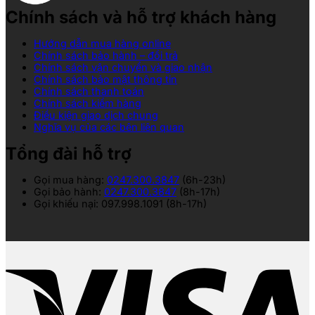
Chính sách và hỗ trợ khách hàng
Hướng dẫn mua hàng online
Chính sách bảo hành – đổi trả
Chính sách vận chuyển và giao nhận
Chính sách bảo mật thông tin
Chính sách thanh toán
Chính sách kiểm hàng
Điều kiện giao dịch chung
Nghĩa vụ của các bên liên quan
Tổng đài hỗ trợ
Gọi mua hàng:
0247.300.3847
(6h-23h)
Gọi bảo hành:
0247.300.3847
(8h-17h)
Gọi khiếu nại: 097.998.1091 (8h-17h)
V