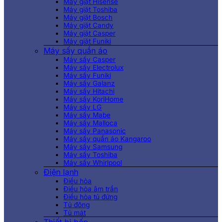
Máy giặt Hisense
Máy giặt Toshiba
Máy giặt Bosch
Máy giặt Candy
Máy giặt Casper
Máy giặt Funiki
Máy sấy quần áo
Máy sấy Casper
Máy sấy Electrolux
Máy sấy Funiki
Máy sấy Galanz
Máy sấy Hitachi
Máy sấy KoriHome
Máy sấy LG
Máy sấy Mabe
Máy sấy Malloca
Máy sấy Panasonic
Máy sấy quần áo Kangaroo
Máy sấy Samsung
Máy sấy Toshiba
Máy sấy Whirlpool
Điện lạnh
Điều hòa
Điều hòa âm trần
Điều hòa tủ đứng
Tủ đông
Tủ mát