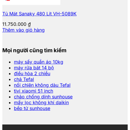
Tủ Mát Sanaky 480 Lít VH-5089K
11.750.000
₫
Thêm vào giỏ hàng
Mọi người cũng tìm kiếm
máy sấy quần áo 10kg
máy rửa bát 14 bộ
điều hòa 2 chiều
chả Tefal
nồi chiên không dàu Tefal
tivi xiaomi 51 inch
chảo chống dính sunhouse
mấy lọc không khí daikin
bếp từ sunhouse