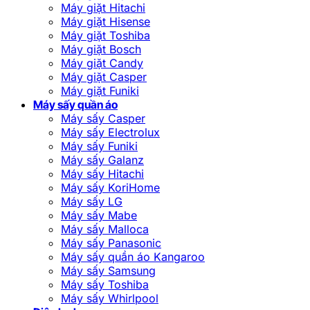
Máy giặt Hitachi
Máy giặt Hisense
Máy giặt Toshiba
Máy giặt Bosch
Máy giặt Candy
Máy giặt Casper
Máy giặt Funiki
Máy sấy quần áo
Máy sấy Casper
Máy sấy Electrolux
Máy sấy Funiki
Máy sấy Galanz
Máy sấy Hitachi
Máy sấy KoriHome
Máy sấy LG
Máy sấy Mabe
Máy sấy Malloca
Máy sấy Panasonic
Máy sấy quần áo Kangaroo
Máy sấy Samsung
Máy sấy Toshiba
Máy sấy Whirlpool