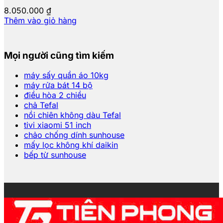
8.050.000
₫
Thêm vào giỏ hàng
Mọi người cũng tìm kiếm
máy sấy quần áo 10kg
máy rửa bát 14 bộ
điều hòa 2 chiều
chả Tefal
nồi chiên không dàu Tefal
tivi xiaomi 51 inch
chảo chống dính sunhouse
mấy lọc không khí daikin
bếp từ sunhouse