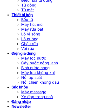
Điều hòa tủ đứng
Tủ đông
Tủ mát
Thiết bị bếp
Bếp từ
Máy hút mùi
Máy rửa bát
Lò vi sóng
Lò nướng
Chậu rửa
Vòi rửa
Điện gia dụng
Máy lọc nước
Cây nước nóng lạnh
Bình nước nóng
Máy lọc không khí
Nồi áp suất
Nồi chiên không dầu
Sức khỏe
Máy massage
Xe đạp trong nhà
Đăng nhập
Newsletter