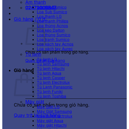
Âm thanh
02473003847
Loa kéo Sumico
Loa Sub Sumico
Loa thanh LG
Giỏ hàng /
0
₫
Loa thanh Philips
Loa thùng Acnos
Loa kéo Dalton
Loa thùng Sumico
Loa tranh Sumico
Loa xách tay Acnos
Loa xách tay Aurec
Chưa có sản phẩm trong giỏ hàng.
Tủ lạnh
Tủ lạnh LG
Quay trở lại cửa hàng
Tủ lạnh Samsung
Tủ lạnh Hitachi
Giỏ hàng
Tủ lạnh Aqua
Tủ lạnh Casper
Tủ lạnh Electrolux
Tủ Lạnh Panasonic
Tủ lạnh Funiki
Tủ lạnh Toshiba
Máy giặt
Chưa có sản phẩm trong giỏ hàng.
Máy Giặt LG
Máy Giặt Samsung
Quay trở lại cửa hàng
Máy Giặt Electrolux
Máy giặt Aqua
Máy giặt Hitachi