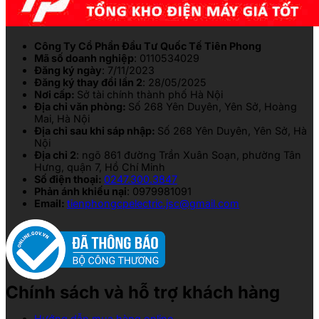
Công Ty Cổ Phần Đầu Tư Quốc Tế Tiên Phong
Mã số doanh nghiệp
: 0110534029
Đăng ký ngày
: 7/11/2023
Đăng ký thay đổi lần 2
: 28/05/2025
Nơi cấp:
Sở tài chính thành phố Hà Nội
Địa chỉ văn phòng:
Số 268 Yên Duyên, Yên Sở, Hoàng
Mai, Hà Nội
Địa chỉ sau khi sáp nhập:
Số 268 Yên Duyên, Yên Sở, Hà
Nội
Địa chỉ 2
: ngõ 861 đường Trần Xuân Soạn, phường Tân
Hưng, quận 7, Hồ Chí Minh
Số điện thoại:
0247.300.3847
Phản ánh khiếu nại
: 0979981091
Email:
tienphongcpelectric.jsc@gmail.com
Chính sách và hỗ trợ khách hàng
Hướng dẫn mua hàng online