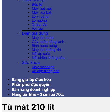
Thiết bị bếp
Bếp từ
Máy hút mùi
Máy rửa bát
Lò vi sóng
Lò nướng
Chậu rửa
Vòi rửa
Điện gia dụng
Máy lọc nước
Cây nước nóng lạnh
Bình nước nóng
Máy lọc không khí
Nồi áp suất
Nồi chiên không dầu
Sức khỏe
Máy massage
Xe đạp trong nhà
Bảng giá lắp điều hòa
Phân phối độc quyền
Bán hàng doanh nghiệp
Hàng tồn kho – Giảm tới 70%
Tủ mát 210 lít