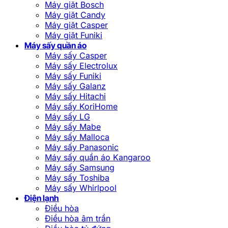
Máy giặt Bosch
Máy giặt Candy
Máy giặt Casper
Máy giặt Funiki
Máy sấy quần áo
Máy sấy Casper
Máy sấy Electrolux
Máy sấy Funiki
Máy sấy Galanz
Máy sấy Hitachi
Máy sấy KoriHome
Máy sấy LG
Máy sấy Mabe
Máy sấy Malloca
Máy sấy Panasonic
Máy sấy quần áo Kangaroo
Máy sấy Samsung
Máy sấy Toshiba
Máy sấy Whirlpool
Điện lạnh
Điều hòa
Điều hòa âm trần