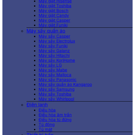
Máy giặt Hisense
Máy giặt Toshiba
Máy giặt Bosch
Máy giặt Candy
Máy giặt Casper
Máy giặt Funiki
Máy sấy quần áo
Máy sấy Casper
Máy sấy Electrolux
Máy sấy Funiki
Máy sấy Galanz
Máy sấy Hitachi
Máy sấy KoriHome
Máy sấy LG
Máy sấy Mabe
Máy sấy Malloca
Máy sấy Panasonic
Máy sấy quần áo Kangaroo
Máy sấy Samsung
Máy sấy Toshiba
Máy sấy Whirlpool
Điện lạnh
Điều hòa
Điều hòa âm trần
Điều hòa tủ đứng
Tủ đông
Tủ mát