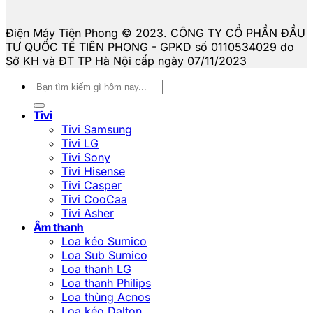
Điện Máy Tiên Phong © 2023. CÔNG TY CỔ PHẦN ĐẦU
TƯ QUỐC TẾ TIÊN PHONG - GPKD số 0110534029 do
Sở KH và ĐT TP Hà Nội cấp ngày 07/11/2023
Tìm
kiếm:
Tivi
Tivi Samsung
Tivi LG
Tivi Sony
Tivi Hisense
Tivi Casper
Tivi CooCaa
Tivi Asher
Âm thanh
Loa kéo Sumico
Loa Sub Sumico
Loa thanh LG
Loa thanh Philips
Loa thùng Acnos
Loa kéo Dalton