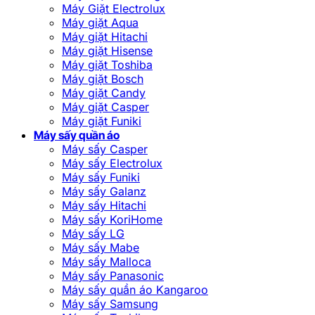
Máy Giặt Electrolux
Máy giặt Aqua
Máy giặt Hitachi
Máy giặt Hisense
Máy giặt Toshiba
Máy giặt Bosch
Máy giặt Candy
Máy giặt Casper
Máy giặt Funiki
Máy sấy quần áo
Máy sấy Casper
Máy sấy Electrolux
Máy sấy Funiki
Máy sấy Galanz
Máy sấy Hitachi
Máy sấy KoriHome
Máy sấy LG
Máy sấy Mabe
Máy sấy Malloca
Máy sấy Panasonic
Máy sấy quần áo Kangaroo
Máy sấy Samsung