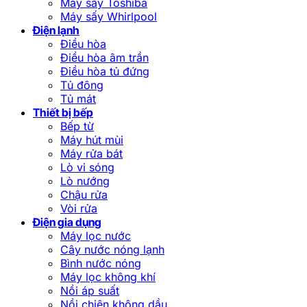
Máy sấy Toshiba
Máy sấy Whirlpool
Điện lạnh
Điều hòa
Điều hòa âm trần
Điều hòa tủ đứng
Tủ đông
Tủ mát
Thiết bị bếp
Bếp từ
Máy hút mùi
Máy rửa bát
Lò vi sóng
Lò nướng
Chậu rửa
Vòi rửa
Điện gia dụng
Máy lọc nước
Cây nước nóng lạnh
Bình nước nóng
Máy lọc không khí
Nồi áp suất
Nồi chiên không dầu