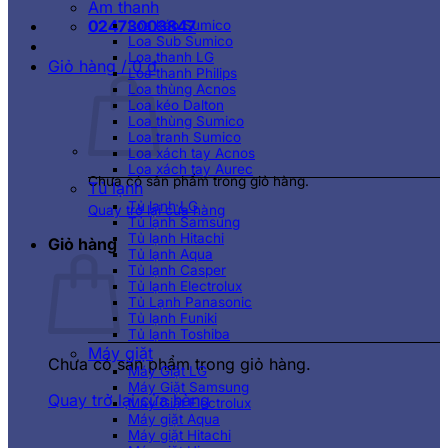
Âm thanh
02473003847
Loa kéo Sumico
Loa Sub Sumico
Loa thanh LG
Giỏ hàng /
0
₫
Loa thanh Philips
Loa thùng Acnos
Loa kéo Dalton
Loa thùng Sumico
Loa tranh Sumico
Loa xách tay Acnos
Loa xách tay Aurec
Chưa có sản phẩm trong giỏ hàng.
Tủ lạnh
Tủ lạnh LG
Quay trở lại cửa hàng
Tủ lạnh Samsung
Tủ lạnh Hitachi
Giỏ hàng
Tủ lạnh Aqua
Tủ lạnh Casper
Tủ lạnh Electrolux
Tủ Lạnh Panasonic
Tủ lạnh Funiki
Tủ lạnh Toshiba
Máy giặt
Chưa có sản phẩm trong giỏ hàng.
Máy Giặt LG
Máy Giặt Samsung
Quay trở lại cửa hàng
Máy Giặt Electrolux
Máy giặt Aqua
Máy giặt Hitachi