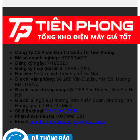
Công Ty Cổ Phần Đầu Tư Quốc Tế Tiên Phong
Mã số doanh nghiệp
: 0110534029
Đăng ký ngày
: 7/11/2023
Đăng ký thay đổi lần 2
: 28/05/2025
Nơi cấp:
Sở tài chính thành phố Hà Nội
Địa chỉ văn phòng:
Số 268 Yên Duyên, Yên Sở, Hoàng
Mai, Hà Nội
Địa chỉ sau khi sáp nhập:
Số 268 Yên Duyên, Yên Sở, Hà
Nội
Địa chỉ 2
: ngõ 861 đường Trần Xuân Soạn, phường Tân
Hưng, quận 7, Hồ Chí Minh
Số điện thoại:
0247.300.3847
Phản ánh khiếu nại
: 0979981091
Email:
tienphongcpelectric.jsc@gmail.com