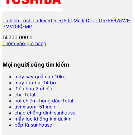
Tủ lạnh Toshiba Inverter 515 lít Multi Door GR-RF675WI-
PMV(06)-MG
14.700.000
₫
Thêm vào giỏ hàng
Mọi người cũng tìm kiếm
máy sấy quần áo 10kg
máy rửa bát 14 bộ
điều hòa 2 chiều
chả Tefal
nồi chiên không dàu Tefal
tivi xiaomi 51 inch
chảo chống dính sunhouse
mấy lọc không khí daikin
bếp từ sunhouse