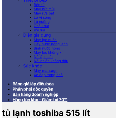
Thiết bị bếp
Bếp từ
Máy hút mùi
Máy rửa bát
Lò vi sóng
Lò nướng
Chậu rửa
Vòi rửa
Điện gia dụng
Máy lọc nước
Cây nước nóng lạnh
Bình nước nóng
Máy lọc không khí
Nồi áp suất
Nồi chiên không dầu
Sức khỏe
Máy massage
Xe đạp trong nhà
Bảng giá lắp điều hòa
Phân phối độc quyền
Bán hàng doanh nghiệp
Hàng tồn kho – Giảm tới 70%
tủ lạnh toshiba 515 lít