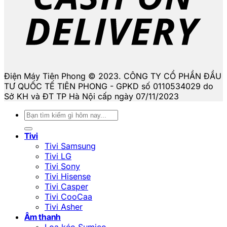
Điện Máy Tiên Phong © 2023. CÔNG TY CỔ PHẦN ĐẦU
TƯ QUỐC TẾ TIÊN PHONG - GPKD số 0110534029 do
Sở KH và ĐT TP Hà Nội cấp ngày 07/11/2023
Tìm
kiếm:
Tivi
Tivi Samsung
Tivi LG
Tivi Sony
Tivi Hisense
Tivi Casper
Tivi CooCaa
Tivi Asher
Âm thanh
Loa kéo Sumico