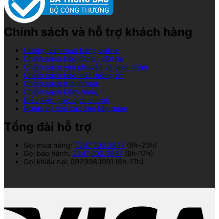
Chính sách và hỗ trợ khách hàng
Hướng dẫn mua hàng online
Chính sách bảo hành – đổi trả
Chính sách vận chuyển và giao nhận
Chính sách bảo mật thông tin
Chính sách thanh toán
Chính sách kiểm hàng
Điều kiện giao dịch chung
Nghĩa vụ của các bên liên quan
Tổng đài hỗ trợ
Gọi mua hàng:
0247.300.3847
(6h-23h)
Gọi bảo hành:
0247.300.3847
(8h-17h)
Gọi khiếu nại: 097.998.1091 (8h-17h)
V