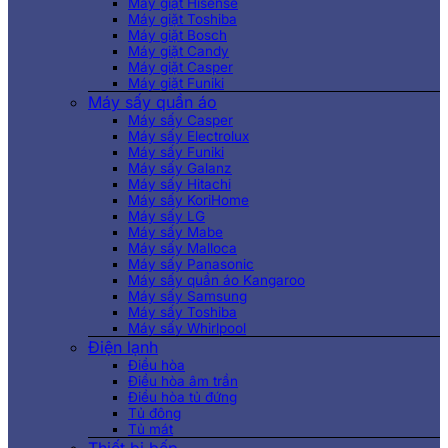
Máy giặt Hisense
Máy giặt Toshiba
Máy giặt Bosch
Máy giặt Candy
Máy giặt Casper
Máy giặt Funiki
Máy sấy quần áo
Máy sấy Casper
Máy sấy Electrolux
Máy sấy Funiki
Máy sấy Galanz
Máy sấy Hitachi
Máy sấy KoriHome
Máy sấy LG
Máy sấy Mabe
Máy sấy Malloca
Máy sấy Panasonic
Máy sấy quần áo Kangaroo
Máy sấy Samsung
Máy sấy Toshiba
Máy sấy Whirlpool
Điện lạnh
Điều hòa
Điều hòa âm trần
Điều hòa tủ đứng
Tủ đông
Tủ mát