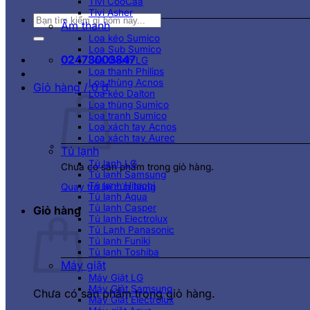
Tivi CooCaa
Tivi Asher
Tìm
Âm thanh
kiếm:
Loa kéo Sumico
Loa Sub Sumico
02473003847
Loa thanh LG
Loa thanh Philips
Loa thùng Acnos
Giỏ hàng /
0
₫
Loa kéo Dalton
Loa thùng Sumico
Loa tranh Sumico
Loa xách tay Acnos
Loa xách tay Aurec
Tủ lạnh
Tủ lạnh LG
Chưa có sản phẩm trong giỏ hàng.
Tủ lạnh Samsung
Tủ lạnh Hitachi
Quay trở lại cửa hàng
Tủ lạnh Aqua
Tủ lạnh Casper
Giỏ hàng
Tủ lạnh Electrolux
Tủ Lạnh Panasonic
Tủ lạnh Funiki
Tủ lạnh Toshiba
Máy giặt
Máy Giặt LG
Máy Giặt Samsung
Chưa có sản phẩm trong giỏ hàng.
Máy Giặt Electrolux