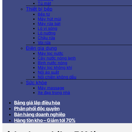
Tủ mát
Thiết bị bếp
Bếp từ
Máy hút mùi
Máy rửa bát
Lò vi sóng
Lò nướng
Chậu rửa
Vòi rửa
Điện gia dụng
Máy lọc nước
Cây nước nóng lạnh
Bình nước nóng
Máy lọc không khí
Nồi áp suất
Nồi chiên không dầu
Sức khỏe
Máy massage
Xe đạp trong nhà
Bảng giá lắp điều hòa
Phân phối độc quyền
Bán hàng doanh nghiệp
Hàng tồn kho – Giảm tới 70%