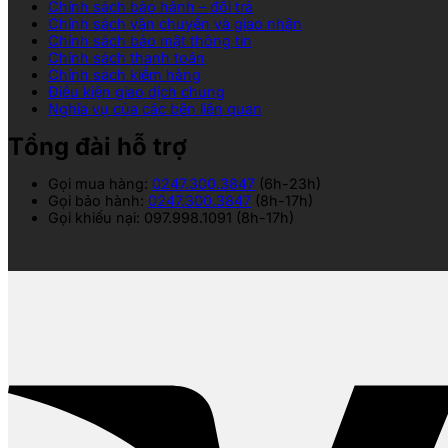
Chính sách bảo hành – đổi trả
Chính sách vận chuyển và giao nhận
Chính sách bảo mật thông tin
Chính sách thanh toán
Chính sách kiểm hàng
Điều kiện giao dịch chung
Nghĩa vụ của các bên liên quan
Tổng đài hỗ trợ
Gọi mua hàng:
0247.300.3847
(6h-23h)
Gọi bảo hành:
0247.300.3847
(8h-17h)
Gọi khiếu nại: 097.998.1091 (8h-17h)