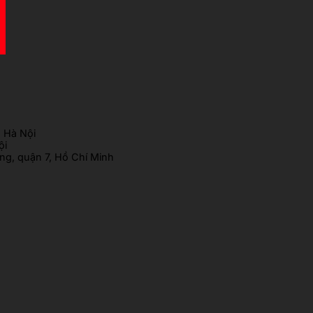
 Hà Nội
ội
g, quận 7, Hồ Chí Minh