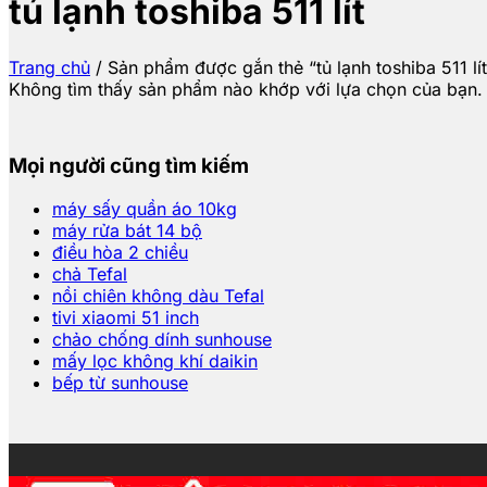
tủ lạnh toshiba 511 lít
Trang chủ
/
Sản phẩm được gắn thẻ “tủ lạnh toshiba 511 lít
Không tìm thấy sản phẩm nào khớp với lựa chọn của bạn.
Mọi người cũng tìm kiếm
máy sấy quần áo 10kg
máy rửa bát 14 bộ
điều hòa 2 chiều
chả Tefal
nồi chiên không dàu Tefal
tivi xiaomi 51 inch
chảo chống dính sunhouse
mấy lọc không khí daikin
bếp từ sunhouse