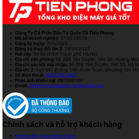
Công Ty Cổ Phần Đầu Tư Quốc Tế Tiên Phong
Mã số doanh nghiệp
: 0110534029
Đăng ký ngày
: 7/11/2023
Đăng ký thay đổi lần 2
: 28/05/2025
Nơi cấp:
Sở tài chính thành phố Hà Nội
Địa chỉ văn phòng:
Số 268 Yên Duyên, Yên Sở, Hoàng Mai,
Địa chỉ sau khi sáp nhập:
Số 268 Yên Duyên, Yên Sở, Hà N
Địa chỉ 2
: ngõ 861 đường Trần Xuân Soạn, phường Tân Hưn
Số điện thoại:
0247.300.3847
Phản ánh khiếu nại
: 0979981091
Email:
tienphongcpelectric.jsc@gmail.com
Chính sách và hỗ trợ khách hàng
Hướng dẫn mua hàng online