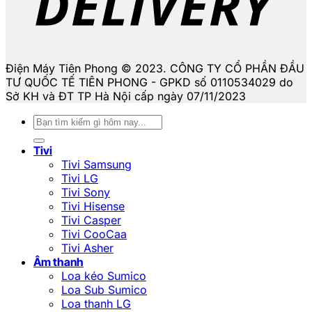
Điện Máy Tiên Phong © 2023. CÔNG TY CỔ PHẦN ĐẦU
TƯ QUỐC TẾ TIÊN PHONG - GPKD số 0110534029 do
Sở KH và ĐT TP Hà Nội cấp ngày 07/11/2023
Tìm
kiếm:
Tivi
Tivi Samsung
Tivi LG
Tivi Sony
Tivi Hisense
Tivi Casper
Tivi CooCaa
Tivi Asher
Âm thanh
Loa kéo Sumico
Loa Sub Sumico
Loa thanh LG