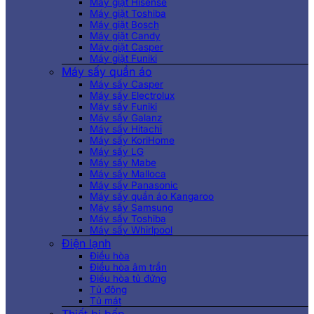
Máy giặt Hisense
Máy giặt Toshiba
Máy giặt Bosch
Máy giặt Candy
Máy giặt Casper
Máy giặt Funiki
Máy sấy quần áo
Máy sấy Casper
Máy sấy Electrolux
Máy sấy Funiki
Máy sấy Galanz
Máy sấy Hitachi
Máy sấy KoriHome
Máy sấy LG
Máy sấy Mabe
Máy sấy Malloca
Máy sấy Panasonic
Máy sấy quần áo Kangaroo
Máy sấy Samsung
Máy sấy Toshiba
Máy sấy Whirlpool
Điện lạnh
Điều hòa
Điều hòa âm trần
Điều hòa tủ đứng
Tủ đông
Tủ mát