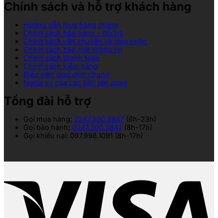
Chính sách và hỗ trợ khách hàng
Hướng dẫn mua hàng online
Chính sách bảo hành – đổi trả
Chính sách vận chuyển và giao nhận
Chính sách bảo mật thông tin
Chính sách thanh toán
Chính sách kiểm hàng
Điều kiện giao dịch chung
Nghĩa vụ của các bên liên quan
Tổng đài hỗ trợ
Gọi mua hàng:
0247.300.3847
(6h-23h)
Gọi bảo hành:
0247.300.3847
(8h-17h)
Gọi khiếu nại: 097.998.1091 (8h-17h)
V