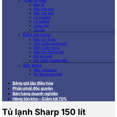
Thiết bị bếp
Bếp từ
Máy hút mùi
Máy rửa bát
Lò vi sóng
Lò nướng
Chậu rửa
Vòi rửa
Điện gia dụng
Máy lọc nước
Cây nước nóng lạnh
Bình nước nóng
Máy lọc không khí
Nồi áp suất
Nồi chiên không dầu
Sức khỏe
Máy massage
Xe đạp trong nhà
Bảng giá lắp điều hòa
Phân phối độc quyền
Bán hàng doanh nghiệp
Hàng tồn kho – Giảm tới 70%
Tủ lạnh Sharp 150 lít