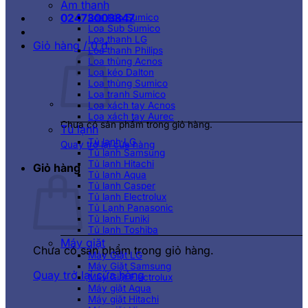
Âm thanh
02473003847
Loa kéo Sumico
Loa Sub Sumico
Loa thanh LG
Giỏ hàng /
0
₫
Loa thanh Philips
Loa thùng Acnos
Loa kéo Dalton
Loa thùng Sumico
Loa tranh Sumico
Loa xách tay Acnos
Loa xách tay Aurec
Chưa có sản phẩm trong giỏ hàng.
Tủ lạnh
Tủ lạnh LG
Quay trở lại cửa hàng
Tủ lạnh Samsung
Tủ lạnh Hitachi
Giỏ hàng
Tủ lạnh Aqua
Tủ lạnh Casper
Tủ lạnh Electrolux
Tủ Lạnh Panasonic
Tủ lạnh Funiki
Tủ lạnh Toshiba
Máy giặt
Chưa có sản phẩm trong giỏ hàng.
Máy Giặt LG
Máy Giặt Samsung
Quay trở lại cửa hàng
Máy Giặt Electrolux
Máy giặt Aqua
Máy giặt Hitachi