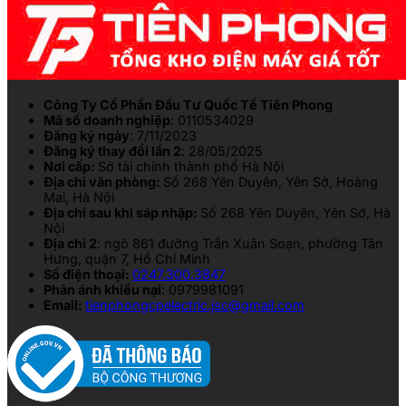
Công Ty Cổ Phần Đầu Tư Quốc Tế Tiên Phong
Mã số doanh nghiệp
: 0110534029
Đăng ký ngày
: 7/11/2023
Đăng ký thay đổi lần 2
: 28/05/2025
Nơi cấp:
Sở tài chính thành phố Hà Nội
Địa chỉ văn phòng:
Số 268 Yên Duyên, Yên Sở, Hoàng
Mai, Hà Nội
Địa chỉ sau khi sáp nhập:
Số 268 Yên Duyên, Yên Sở, Hà
Nội
Địa chỉ 2
: ngõ 861 đường Trần Xuân Soạn, phường Tân
Hưng, quận 7, Hồ Chí Minh
Số điện thoại:
0247.300.3847
Phản ánh khiếu nại
: 0979981091
Email:
tienphongcpelectric.jsc@gmail.com