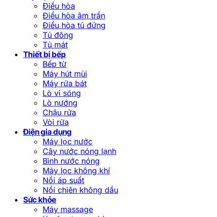
Điều hòa
Điều hòa âm trần
Điều hòa tủ đứng
Tủ đông
Tủ mát
Thiết bị bếp
Bếp từ
Máy hút mùi
Máy rửa bát
Lò vi sóng
Lò nướng
Chậu rửa
Vòi rửa
Điện gia dụng
Máy lọc nước
Cây nước nóng lạnh
Bình nước nóng
Máy lọc không khí
Nồi áp suất
Nồi chiên không dầu
Sức khỏe
Máy massage