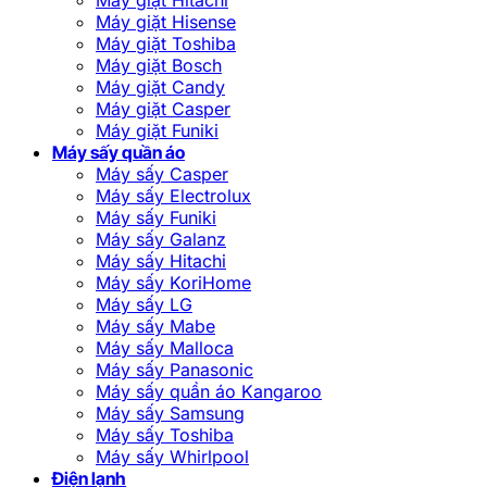
Máy giặt Hisense
Máy giặt Toshiba
Máy giặt Bosch
Máy giặt Candy
Máy giặt Casper
Máy giặt Funiki
Máy sấy quần áo
Máy sấy Casper
Máy sấy Electrolux
Máy sấy Funiki
Máy sấy Galanz
Máy sấy Hitachi
Máy sấy KoriHome
Máy sấy LG
Máy sấy Mabe
Máy sấy Malloca
Máy sấy Panasonic
Máy sấy quần áo Kangaroo
Máy sấy Samsung
Máy sấy Toshiba
Máy sấy Whirlpool
Điện lạnh