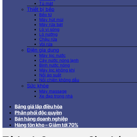
Tủ mát
Thiết bị bếp
Bếp từ
Máy hút mùi
Máy rửa bát
Lò vi sóng
Lò nướng
Chậu rửa
Vòi rửa
Điện gia dụng
Máy lọc nước
Cây nước nóng lạnh
Bình nước nóng
Máy lọc không khí
Nồi áp suất
Nồi chiên không dầu
Sức khỏe
Máy massage
Xe đạp trong nhà
Bảng giá lắp điều hòa
Phân phối độc quyền
Bán hàng doanh nghiệp
Hàng tồn kho – Giảm tới 70%