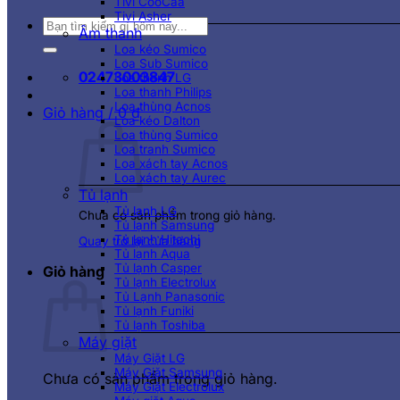
Tivi CooCaa
Tivi Asher
Tìm
Âm thanh
kiếm:
Loa kéo Sumico
Loa Sub Sumico
02473003847
Loa thanh LG
Loa thanh Philips
Loa thùng Acnos
Giỏ hàng /
0
₫
Loa kéo Dalton
Loa thùng Sumico
Loa tranh Sumico
Loa xách tay Acnos
Loa xách tay Aurec
Tủ lạnh
Tủ lạnh LG
Chưa có sản phẩm trong giỏ hàng.
Tủ lạnh Samsung
Tủ lạnh Hitachi
Quay trở lại cửa hàng
Tủ lạnh Aqua
Tủ lạnh Casper
Giỏ hàng
Tủ lạnh Electrolux
Tủ Lạnh Panasonic
Tủ lạnh Funiki
Tủ lạnh Toshiba
Máy giặt
Máy Giặt LG
Máy Giặt Samsung
Chưa có sản phẩm trong giỏ hàng.
Máy Giặt Electrolux