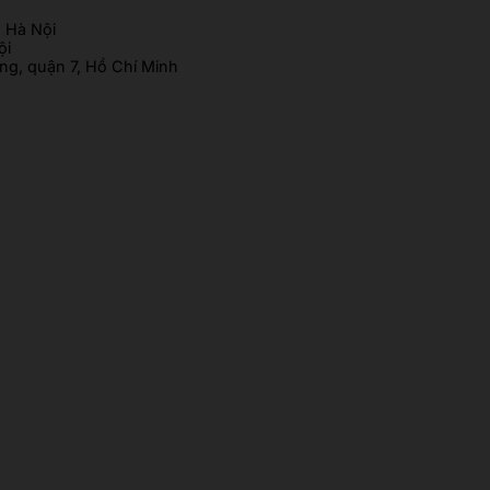
 Hà Nội
ội
g, quận 7, Hồ Chí Minh