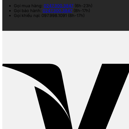
Gọi mua hàng:
0247.300.3847
(6h-23h)
Gọi bảo hành:
0247.300.3847
(8h-17h)
Gọi khiếu nại: 097.998.1091 (8h-17h)