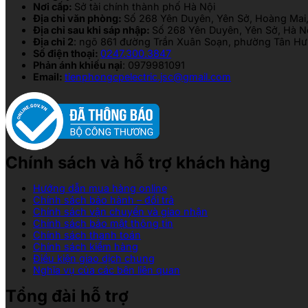
Nơi cấp:
Sở tài chính thành phố Hà Nội
Địa chỉ văn phòng:
Số 268 Yên Duyên, Yên Sở, Hoàng Mai,
Địa chỉ sau khi sáp nhập:
Số 268 Yên Duyên, Yên Sở, Hà N
Địa chỉ 2
: ngõ 861 đường Trần Xuân Soạn, phường Tân Hưn
Số điện thoại:
0247.300.3847
Phản ánh khiếu nại
: 0979981091
Email:
tienphongcpelectric.jsc@gmail.com
Chính sách và hỗ trợ khách hàng
Hướng dẫn mua hàng online
Chính sách bảo hành – đổi trả
Chính sách vận chuyển và giao nhận
Chính sách bảo mật thông tin
Chính sách thanh toán
Chính sách kiểm hàng
Điều kiện giao dịch chung
Nghĩa vụ của các bên liên quan
Tổng đài hỗ trợ