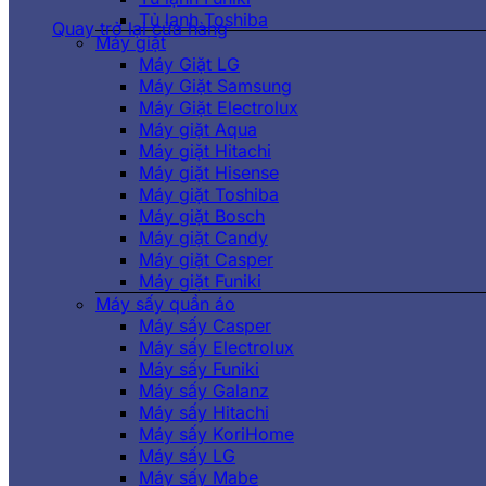
Tủ lạnh Toshiba
Quay trở lại cửa hàng
Máy giặt
Máy Giặt LG
Máy Giặt Samsung
Máy Giặt Electrolux
Máy giặt Aqua
Máy giặt Hitachi
Máy giặt Hisense
Máy giặt Toshiba
Máy giặt Bosch
Máy giặt Candy
Máy giặt Casper
Máy giặt Funiki
Máy sấy quần áo
Máy sấy Casper
Máy sấy Electrolux
Máy sấy Funiki
Máy sấy Galanz
Máy sấy Hitachi
Máy sấy KoriHome
Máy sấy LG
Máy sấy Mabe