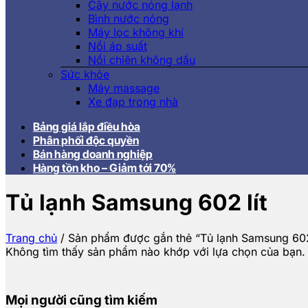
Cây nước nóng lạnh
Bình nước nóng
Máy lọc không khí
Nồi áp suất
Nồi chiên không dầu
Sức khỏe
Máy massage
Xe đạp trong nhà
Bảng giá lắp điều hòa
Phân phối độc quyền
Bán hàng doanh nghiệp
Hàng tồn kho – Giảm tới 70%
Tủ lạnh Samsung 602 lít
Trang chủ
/
Sản phẩm được gắn thẻ “Tủ lạnh Samsung 602 
Không tìm thấy sản phẩm nào khớp với lựa chọn của bạn.
Mọi người cũng tìm kiếm