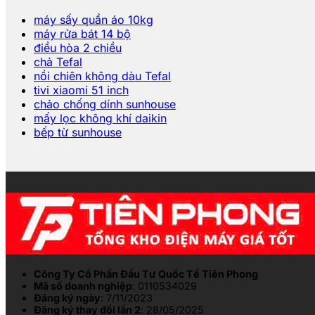
máy sấy quần áo 10kg
máy rửa bát 14 bộ
điều hòa 2 chiều
chả Tefal
nồi chiên không dàu Tefal
tivi xiaomi 51 inch
chảo chống dính sunhouse
mấy lọc không khí daikin
bếp từ sunhouse
Công Ty Cổ Phần Đầu Tư Quốc Tế Tiên Phong
Mã số doanh nghiệp
: 0110534029
Đăng ký ngày
: 7/11/2023
Đăng ký thay đổi lần 2
: 28/05/2025