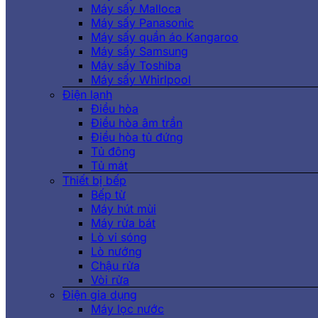
Máy sấy Malloca
Máy sấy Panasonic
Máy sấy quần áo Kangaroo
Máy sấy Samsung
Máy sấy Toshiba
Máy sấy Whirlpool
Điện lạnh
Điều hòa
Điều hòa âm trần
Điều hòa tủ đứng
Tủ đông
Tủ mát
Thiết bị bếp
Bếp từ
Máy hút mùi
Máy rửa bát
Lò vi sóng
Lò nướng
Chậu rửa
Vòi rửa
Điện gia dụng
Máy lọc nước