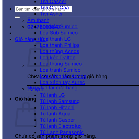
Tivi Casper
Tivi CooCaa
Tìm
Tivi Asher
kiếm:
Âm thanh
Loa kéo Sumico
02473003847
Loa Sub Sumico
Loa thanh LG
Giỏ hàng /
0
₫
Loa thanh Philips
Loa thùng Acnos
Loa kéo Dalton
Loa thùng Sumico
Loa tranh Sumico
Loa xách tay Acnos
Chưa có sản phẩm trong giỏ hàng.
Loa xách tay Aurec
Quay trở lại cửa hàng
Tủ lạnh
Tủ lạnh LG
Giỏ hàng
Tủ lạnh Samsung
Tủ lạnh Hitachi
Tủ lạnh Aqua
Tủ lạnh Casper
Tủ lạnh Electrolux
Tủ Lạnh Panasonic
Chưa có sản phẩm trong giỏ hàng.
Tủ lạnh Funiki