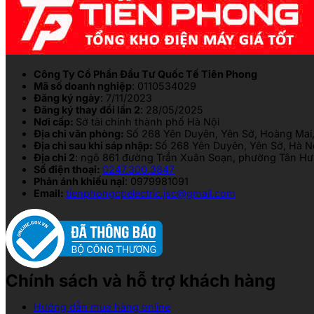
Công Ty Cổ Phần Đầu Tư Quốc Tế Tiên Phong
Mã số doanh nghiệp
: 0110534029
Đăng ký ngày
: 7/11/2023
Đăng ký thay đổi lần 2
: 28/05/2025
Nơi cấp:
Sở tài chính thành phố Hà Nội
Địa chỉ văn phòng:
Số 268 Yên Duyên, Yên Sở, Hoàng Mai,
Địa chỉ sau khi sáp nhập:
Số 268 Yên Duyên, Yên Sở, Hà N
Địa chỉ 2
: ngõ 861 đường Trần Xuân Soạn, phường Tân Hưn
Số điện thoại:
0247.300.3847
Phản ánh khiếu nại
: 0979981091
Email:
tienphongcpelectric.jsc@gmail.com
Chính sách và hỗ trợ khách hàng
Hướng dẫn mua hàng online