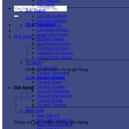
Tivi CooCaa
Tivi Asher
Tìm
Âm thanh
kiếm:
Loa kéo Sumico
Loa Sub Sumico
02473003847
Loa thanh LG
Loa thanh Philips
Loa thùng Acnos
Giỏ hàng /
0
₫
Loa kéo Dalton
Loa thùng Sumico
Loa tranh Sumico
Loa xách tay Acnos
Loa xách tay Aurec
Tủ lạnh
Tủ lạnh LG
Chưa có sản phẩm trong giỏ hàng.
Tủ lạnh Samsung
Tủ lạnh Hitachi
Quay trở lại cửa hàng
Tủ lạnh Aqua
Tủ lạnh Casper
Giỏ hàng
Tủ lạnh Electrolux
Tủ Lạnh Panasonic
Tủ lạnh Funiki
Tủ lạnh Toshiba
Máy giặt
Máy Giặt LG
Máy Giặt Samsung
Chưa có sản phẩm trong giỏ hàng.
Máy Giặt Electrolux