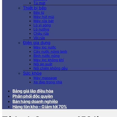
Tủ mát
Thiết bị bếp
Bếp từ
Máy hút mùi
Máy rửa bát
Lò vi sóng
Lò nướng
Chậu rửa
Vòi rửa
Điện gia dụng
Máy lọc nước
Cây nước nóng lạnh
Bình nước nóng
Máy lọc không khí
Nồi áp suất
Nồi chiên không dầu
Sức khỏe
Máy massage
Xe đạp trong nhà
Bảng giá lắp điều hòa
Phân phối độc quyền
Bán hàng doanh nghiệp
Hàng tồn kho – Giảm tới 70%