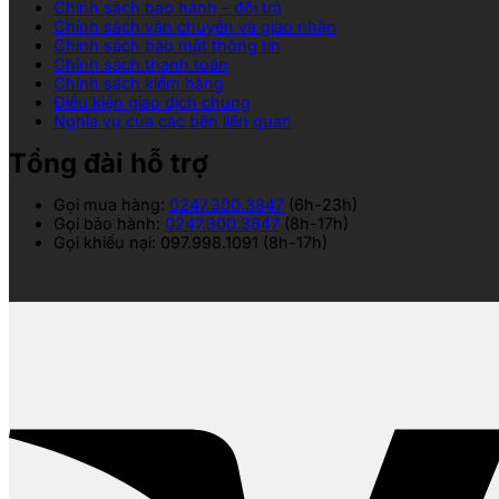
Chính sách bảo hành – đổi trả
Chính sách vận chuyển và giao nhận
Chính sách bảo mật thông tin
Chính sách thanh toán
Chính sách kiểm hàng
Điều kiện giao dịch chung
Nghĩa vụ của các bên liên quan
Tổng đài hỗ trợ
Gọi mua hàng:
0247.300.3847
(6h-23h)
Gọi bảo hành:
0247.300.3847
(8h-17h)
Gọi khiếu nại: 097.998.1091 (8h-17h)