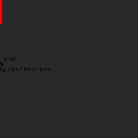
 Hà Nội
ội
g, quận 7, Hồ Chí Minh