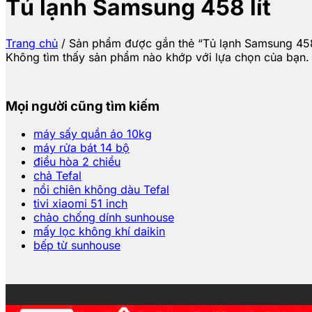
Tủ lạnh Samsung 458 lít
Trang chủ
/
Sản phẩm được gắn thẻ “Tủ lạnh Samsung 458 
Không tìm thấy sản phẩm nào khớp với lựa chọn của bạn.
Mọi người cũng tìm kiếm
máy sấy quần áo 10kg
máy rửa bát 14 bộ
điều hòa 2 chiều
chả Tefal
nồi chiên không dàu Tefal
tivi xiaomi 51 inch
chảo chống dính sunhouse
mấy lọc không khí daikin
bếp từ sunhouse