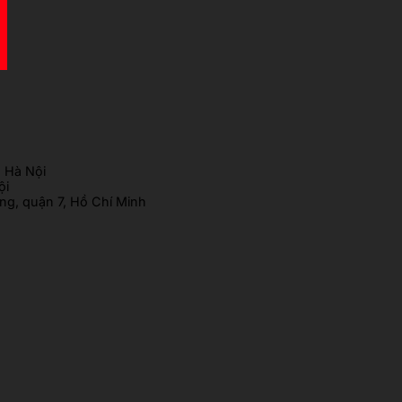
 Hà Nội
ội
g, quận 7, Hồ Chí Minh