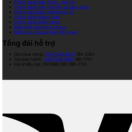
Chính sách bảo hành – đổi trả
Chính sách vận chuyển và giao nhận
Chính sách bảo mật thông tin
Chính sách thanh toán
Chính sách kiểm hàng
Điều kiện giao dịch chung
Nghĩa vụ của các bên liên quan
Tổng đài hỗ trợ
Gọi mua hàng:
0247.300.3847
(6h-23h)
Gọi bảo hành:
0247.300.3847
(8h-17h)
Gọi khiếu nại: 097.998.1091 (8h-17h)