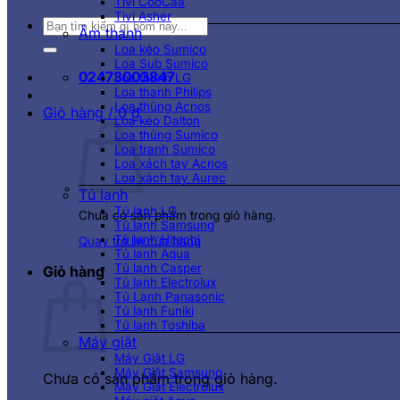
Tivi CooCaa
Tivi Asher
Tìm
Âm thanh
kiếm:
Loa kéo Sumico
Loa Sub Sumico
02473003847
Loa thanh LG
Loa thanh Philips
Loa thùng Acnos
Giỏ hàng /
0
₫
Loa kéo Dalton
Loa thùng Sumico
Loa tranh Sumico
Loa xách tay Acnos
Loa xách tay Aurec
Tủ lạnh
Tủ lạnh LG
Chưa có sản phẩm trong giỏ hàng.
Tủ lạnh Samsung
Tủ lạnh Hitachi
Quay trở lại cửa hàng
Tủ lạnh Aqua
Tủ lạnh Casper
Giỏ hàng
Tủ lạnh Electrolux
Tủ Lạnh Panasonic
Tủ lạnh Funiki
Tủ lạnh Toshiba
Máy giặt
Máy Giặt LG
Máy Giặt Samsung
Chưa có sản phẩm trong giỏ hàng.
Máy Giặt Electrolux