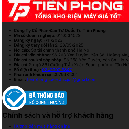
Công Ty Cổ Phần Đầu Tư Quốc Tế Tiên Phong
Mã số doanh nghiệp
: 0110534029
Đăng ký ngày
: 7/11/2023
Đăng ký thay đổi lần 2
: 28/05/2025
Nơi cấp:
Sở tài chính thành phố Hà Nội
Địa chỉ văn phòng:
Số 268 Yên Duyên, Yên Sở, Hoàng Mai,
Địa chỉ sau khi sáp nhập:
Số 268 Yên Duyên, Yên Sở, Hà N
Địa chỉ 2
: ngõ 861 đường Trần Xuân Soạn, phường Tân Hưn
Số điện thoại:
0247.300.3847
Phản ánh khiếu nại
: 0979981091
Email:
tienphongcpelectric.jsc@gmail.com
Chính sách và hỗ trợ khách hàng
Hướng dẫn mua hàng online