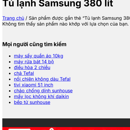
Tủ lạnh Samsung 380 lít
Trang chủ
/
Sản phẩm được gắn thẻ “Tủ lạnh Samsung 380 
Không tìm thấy sản phẩm nào khớp với lựa chọn của bạn.
Mọi người cũng tìm kiếm
máy sấy quần áo 10kg
máy rửa bát 14 bộ
điều hòa 2 chiều
chả Tefal
nồi chiên không dàu Tefal
tivi xiaomi 51 inch
chảo chống dính sunhouse
mấy lọc không khí daikin
bếp từ sunhouse