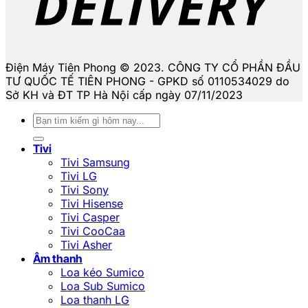
Điện Máy Tiên Phong © 2023. CÔNG TY CỔ PHẦN ĐẦU
TƯ QUỐC TẾ TIÊN PHONG - GPKD số 0110534029 do
Sở KH và ĐT TP Hà Nội cấp ngày 07/11/2023
Tìm
kiếm:
Tivi
Tivi Samsung
Tivi LG
Tivi Sony
Tivi Hisense
Tivi Casper
Tivi CooCaa
Tivi Asher
Âm thanh
Loa kéo Sumico
Loa Sub Sumico
Loa thanh LG