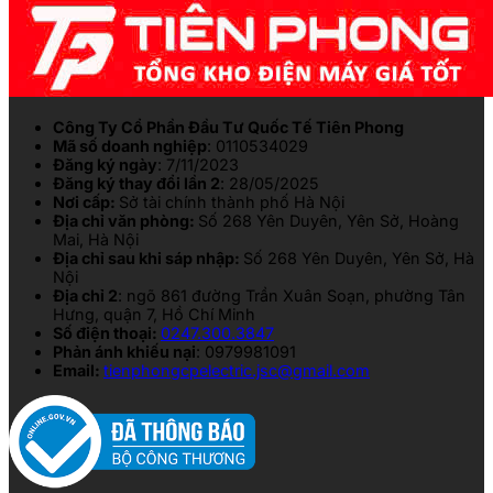
Công Ty Cổ Phần Đầu Tư Quốc Tế Tiên Phong
Mã số doanh nghiệp
: 0110534029
Đăng ký ngày
: 7/11/2023
Đăng ký thay đổi lần 2
: 28/05/2025
Nơi cấp:
Sở tài chính thành phố Hà Nội
Địa chỉ văn phòng:
Số 268 Yên Duyên, Yên Sở, Hoàng
Mai, Hà Nội
Địa chỉ sau khi sáp nhập:
Số 268 Yên Duyên, Yên Sở, Hà
Nội
Địa chỉ 2
: ngõ 861 đường Trần Xuân Soạn, phường Tân
Hưng, quận 7, Hồ Chí Minh
Số điện thoại:
0247.300.3847
Phản ánh khiếu nại
: 0979981091
Email:
tienphongcpelectric.jsc@gmail.com