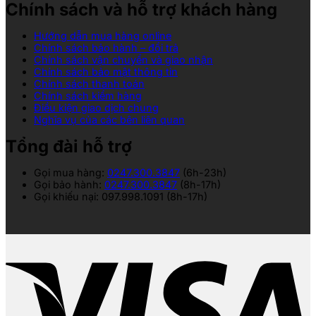
Chính sách và hỗ trợ khách hàng
Hướng dẫn mua hàng online
Chính sách bảo hành – đổi trả
Chính sách vận chuyển và giao nhận
Chính sách bảo mật thông tin
Chính sách thanh toán
Chính sách kiểm hàng
Điều kiện giao dịch chung
Nghĩa vụ của các bên liên quan
Tổng đài hỗ trợ
Gọi mua hàng:
0247.300.3847
(6h-23h)
Gọi bảo hành:
0247.300.3847
(8h-17h)
Gọi khiếu nại: 097.998.1091 (8h-17h)
V