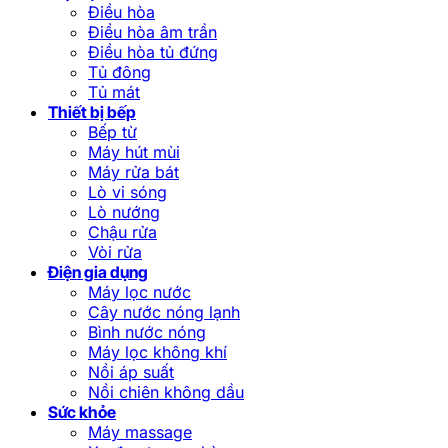
Điều hòa
Điều hòa âm trần
Điều hòa tủ đứng
Tủ đông
Tủ mát
Thiết bị bếp
Bếp từ
Máy hút mùi
Máy rửa bát
Lò vi sóng
Lò nướng
Chậu rửa
Vòi rửa
Điện gia dụng
Máy lọc nước
Cây nước nóng lạnh
Bình nước nóng
Máy lọc không khí
Nồi áp suất
Nồi chiên không dầu
Sức khỏe
Máy massage