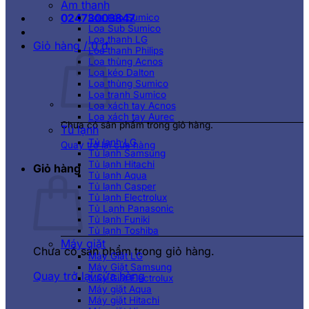
Âm thanh
02473003847
Loa kéo Sumico
Loa Sub Sumico
Loa thanh LG
Giỏ hàng /
0
₫
Loa thanh Philips
Loa thùng Acnos
Loa kéo Dalton
Loa thùng Sumico
Loa tranh Sumico
Loa xách tay Acnos
Loa xách tay Aurec
Chưa có sản phẩm trong giỏ hàng.
Tủ lạnh
Tủ lạnh LG
Quay trở lại cửa hàng
Tủ lạnh Samsung
Tủ lạnh Hitachi
Giỏ hàng
Tủ lạnh Aqua
Tủ lạnh Casper
Tủ lạnh Electrolux
Tủ Lạnh Panasonic
Tủ lạnh Funiki
Tủ lạnh Toshiba
Máy giặt
Chưa có sản phẩm trong giỏ hàng.
Máy Giặt LG
Máy Giặt Samsung
Quay trở lại cửa hàng
Máy Giặt Electrolux
Máy giặt Aqua
Máy giặt Hitachi