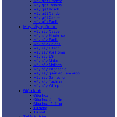
Máy giặt Hisense
Máy giặt Toshiba
Máy giặt Bosch
Máy giặt Candy
Máy giặt Casper
Máy giặt Funiki
Máy sấy quần áo
Máy sấy Casper
Máy sấy Electrolux
Máy sấy Funiki
Máy sấy Galanz
Máy sấy Hitachi
Máy sấy KoriHome
Máy sấy LG
Máy sấy Mabe
Máy sấy Malloca
Máy sấy Panasonic
Máy sấy quần áo Kangaroo
Máy sấy Samsung
Máy sấy Toshiba
Máy sấy Whirlpool
Điện lạnh
Điều hòa
Điều hòa âm trần
Điều hòa tủ đứng
Tủ đông
Tủ mát