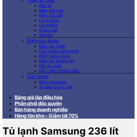
Thiết bị bếp
Bếp từ
Máy hút mùi
Máy rửa bát
Lò vi sóng
Lò nướng
Chậu rửa
Vòi rửa
Điện gia dụng
Máy lọc nước
Cây nước nóng lạnh
Bình nước nóng
Máy lọc không khí
Nồi áp suất
Nồi chiên không dầu
Sức khỏe
Máy massage
Xe đạp trong nhà
Bảng giá lắp điều hòa
Phân phối độc quyền
Bán hàng doanh nghiệp
Hàng tồn kho – Giảm tới 70%
Tủ lạnh Samsung 236 lít