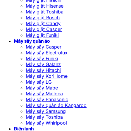
Máy giặt Hisense
Máy giặt Toshiba
Máy giặt Bosch
Máy giặt Candy
Máy giặt Casper
Máy giặt Funiki
Máy sấy quần áo
Máy sấy Casper
Máy sấy Electrolux
Máy sấy Funiki
Máy sấy Galanz
Máy sấy Hitachi
Máy sấy KoriHome
Máy sấy LG
Máy sấy Mabe
Máy sấy Malloca
Máy sấy Panasonic
Máy sấy quần áo Kangaroo
Máy sấy Samsung
Máy sấy Toshiba
Máy sấy Whirlpool
Điện lạnh