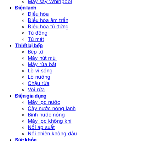
Máy sấy Whirlpool
Điện lạnh
Điều hòa
Điều hòa âm trần
Điều hòa tủ đứng
Tủ đông
Tủ mát
Thiết bị bếp
Bếp từ
Máy hút mùi
Máy rửa bát
Lò vi sóng
Lò nướng
Chậu rửa
Vòi rửa
Điện gia dụng
Máy lọc nước
Cây nước nóng lạnh
Bình nước nóng
Máy lọc không khí
Nồi áp suất
Nồi chiên không dầu
Sức khỏe