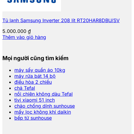
Tủ lạnh Samsung Inverter 208 lít RT20HAR8DBU/SV
5.000.000
₫
Thêm vào giỏ hàng
Mọi người cũng tìm kiếm
máy sấy quần áo 10kg
máy rửa bát 14 bộ
điều hòa 2 chiều
chả Tefal
nồi chiên không dàu Tefal
tivi xiaomi 51 inch
chảo chống dính sunhouse
mấy lọc không khí daikin
bếp từ sunhouse