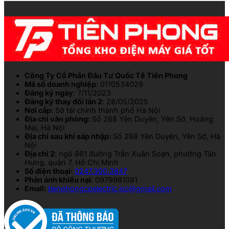
Công Ty Cổ Phần Đầu Tư Quốc Tế Tiên Phong
Mã số doanh nghiệp
: 0110534029
Đăng ký ngày
: 7/11/2023
Đăng ký thay đổi lần 2
: 28/05/2025
Nơi cấp:
Sở tài chính thành phố Hà Nội
Địa chỉ văn phòng:
Số 268 Yên Duyên, Yên Sở, Hoàng
Mai, Hà Nội
Địa chỉ sau khi sáp nhập:
Số 268 Yên Duyên, Yên Sở, Hà
Nội
Địa chỉ 2
: ngõ 861 đường Trần Xuân Soạn, phường Tân
Hưng, quận 7, Hồ Chí Minh
Số điện thoại:
0247.300.3847
Phản ánh khiếu nại
: 0979981091
Email:
tienphongcpelectric.jsc@gmail.com