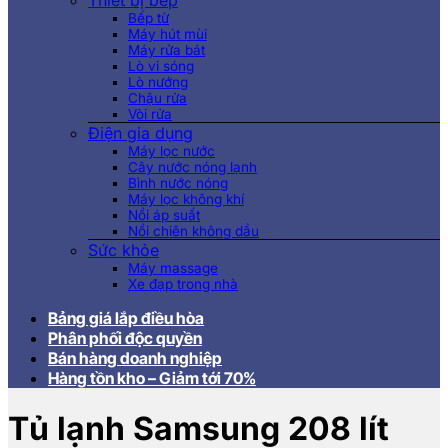
Thiết bị bếp
Bếp từ
Máy hút mùi
Máy rửa bát
Lò vi sóng
Lò nướng
Chậu rửa
Vòi rửa
Điện gia dụng
Máy lọc nước
Cây nước nóng lạnh
Bình nước nóng
Máy lọc không khí
Nồi áp suất
Nồi chiên không dầu
Sức khỏe
Máy massage
Xe đạp trong nhà
Bảng giá lắp điều hòa
Phân phối độc quyền
Bán hàng doanh nghiệp
Hàng tồn kho – Giảm tới 70%
Tủ lạnh Samsung 208 lít