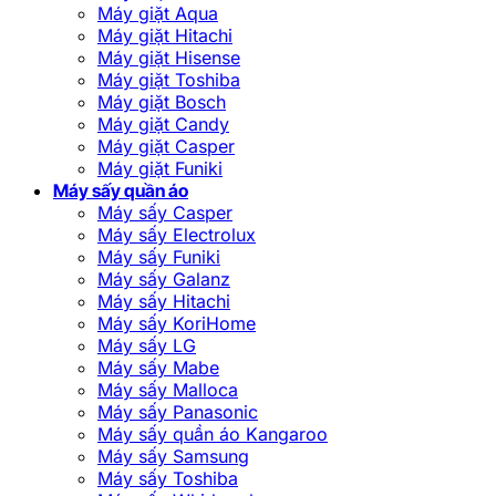
Máy giặt Aqua
Máy giặt Hitachi
Máy giặt Hisense
Máy giặt Toshiba
Máy giặt Bosch
Máy giặt Candy
Máy giặt Casper
Máy giặt Funiki
Máy sấy quần áo
Máy sấy Casper
Máy sấy Electrolux
Máy sấy Funiki
Máy sấy Galanz
Máy sấy Hitachi
Máy sấy KoriHome
Máy sấy LG
Máy sấy Mabe
Máy sấy Malloca
Máy sấy Panasonic
Máy sấy quần áo Kangaroo
Máy sấy Samsung
Máy sấy Toshiba