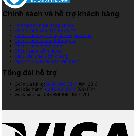
Chính sách và hỗ trợ khách hàng
Hướng dẫn mua hàng online
Chính sách bảo hành – đổi trả
Chính sách vận chuyển và giao nhận
Chính sách bảo mật thông tin
Chính sách thanh toán
Chính sách kiểm hàng
Điều kiện giao dịch chung
Nghĩa vụ của các bên liên quan
Tổng đài hỗ trợ
Gọi mua hàng:
0247.300.3847
(6h-23h)
Gọi bảo hành:
0247.300.3847
(8h-17h)
Gọi khiếu nại: 097.998.1091 (8h-17h)
V