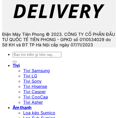
Điện Máy Tiên Phong © 2023. CÔNG TY CỔ PHẦN ĐẦU
TƯ QUỐC TẾ TIÊN PHONG - GPKD số 0110534029 do
Sở KH và ĐT TP Hà Nội cấp ngày 07/11/2023
Tìm
kiếm:
Tivi
Tivi Samsung
Tivi LG
Tivi Sony
Tivi Hisense
Tivi Casper
Tivi CooCaa
Tivi Asher
Âm thanh
Loa kéo Sumico
Loa Sub Sumico