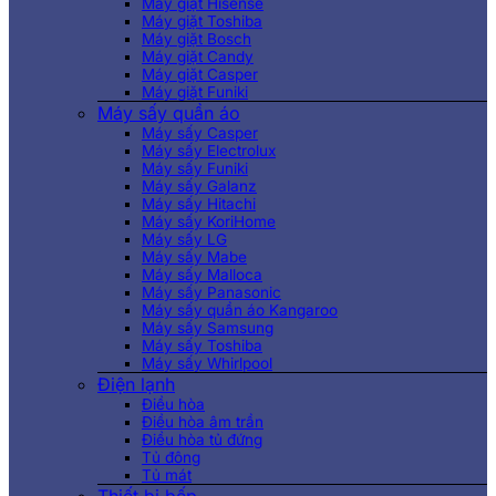
Máy giặt Hisense
Máy giặt Toshiba
Máy giặt Bosch
Máy giặt Candy
Máy giặt Casper
Máy giặt Funiki
Máy sấy quần áo
Máy sấy Casper
Máy sấy Electrolux
Máy sấy Funiki
Máy sấy Galanz
Máy sấy Hitachi
Máy sấy KoriHome
Máy sấy LG
Máy sấy Mabe
Máy sấy Malloca
Máy sấy Panasonic
Máy sấy quần áo Kangaroo
Máy sấy Samsung
Máy sấy Toshiba
Máy sấy Whirlpool
Điện lạnh
Điều hòa
Điều hòa âm trần
Điều hòa tủ đứng
Tủ đông
Tủ mát