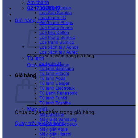
Âm thanh
02473003847
Loa kéo Sumico
Loa Sub Sumico
Loa thanh LG
Giỏ hàng /
0
₫
Loa thanh Philips
Loa thùng Acnos
Loa kéo Dalton
Loa thùng Sumico
Loa tranh Sumico
Loa xách tay Acnos
Loa xách tay Aurec
Chưa có sản phẩm trong giỏ hàng.
Tủ lạnh
Tủ lạnh LG
Quay trở lại cửa hàng
Tủ lạnh Samsung
Tủ lạnh Hitachi
Giỏ hàng
Tủ lạnh Aqua
Tủ lạnh Casper
Tủ lạnh Electrolux
Tủ Lạnh Panasonic
Tủ lạnh Funiki
Tủ lạnh Toshiba
Máy giặt
Chưa có sản phẩm trong giỏ hàng.
Máy Giặt LG
Máy Giặt Samsung
Quay trở lại cửa hàng
Máy Giặt Electrolux
Máy giặt Aqua
Máy giặt Hitachi