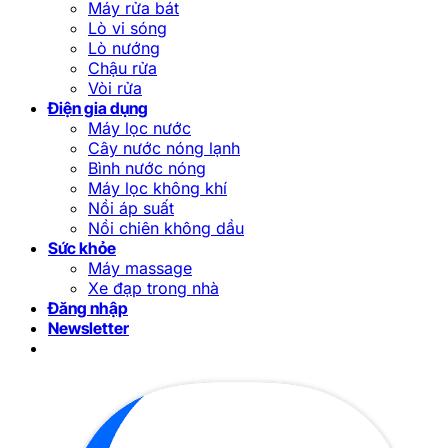
Máy rửa bát
Lò vi sóng
Lò nướng
Chậu rửa
Vòi rửa
Điện gia dụng
Máy lọc nước
Cây nước nóng lạnh
Bình nước nóng
Máy lọc không khí
Nồi áp suất
Nồi chiên không dầu
Sức khỏe
Máy massage
Xe đạp trong nhà
Đăng nhập
Newsletter