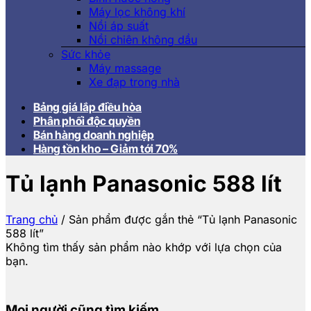
Máy lọc không khí
Nồi áp suất
Nồi chiên không dầu
Sức khỏe
Máy massage
Xe đạp trong nhà
Bảng giá lắp điều hòa
Phân phối độc quyền
Bán hàng doanh nghiệp
Hàng tồn kho – Giảm tới 70%
Tủ lạnh Panasonic 588 lít
Trang chủ
/
Sản phẩm được gắn thẻ “Tủ lạnh Panasonic
588 lít”
Không tìm thấy sản phẩm nào khớp với lựa chọn của
bạn.
Mọi người cũng tìm kiếm