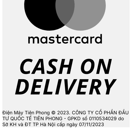
D
Điện Máy Tiên Phong © 2023. CÔNG TY CỔ PHẦN ĐẦU
TƯ QUỐC TẾ TIÊN PHONG - GPKD số 0110534029 do
Sở KH và ĐT TP Hà Nội cấp ngày 07/11/2023