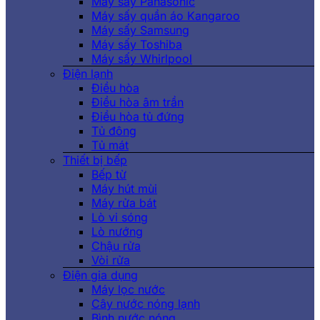
Máy sấy Panasonic
Máy sấy quần áo Kangaroo
Máy sấy Samsung
Máy sấy Toshiba
Máy sấy Whirlpool
Điện lạnh
Điều hòa
Điều hòa âm trần
Điều hòa tủ đứng
Tủ đông
Tủ mát
Thiết bị bếp
Bếp từ
Máy hút mùi
Máy rửa bát
Lò vi sóng
Lò nướng
Chậu rửa
Vòi rửa
Điện gia dụng
Máy lọc nước
Cây nước nóng lạnh
Bình nước nóng