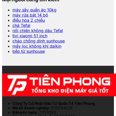
máy sấy quần áo 10kg
máy rửa bát 14 bộ
điều hòa 2 chiều
chả Tefal
nồi chiên không dàu Tefal
tivi xiaomi 51 inch
chảo chống dính sunhouse
mấy lọc không khí daikin
bếp từ sunhouse
Công Ty Cổ Phần Đầu Tư Quốc Tế Tiên Phong
Mã số doanh nghiệp
: 0110534029
Đăng ký ngày
: 7/11/2023