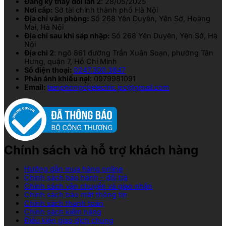
Đăng ký thay đổi lần 2
: 28/05/2025
Nơi cấp:
Sở tài chính thành phố Hà Nội
Địa chỉ văn phòng:
Số 268 Yên Duyên, Yên Sở, Hoàng
Mai, Hà Nội
Địa chỉ sau khi sáp nhập:
Số 268 Yên Duyên, Yên Sở, Hà
Nội
Địa chỉ 2
: ngõ 861 đường Trần Xuân Soạn, phường Tân
Hưng, quận 7, Hồ Chí Minh
Số điện thoại:
0247.300.3847
Phản ánh khiếu nại
: 0979981091
Email:
tienphongcpelectric.jsc@gmail.com
Chính sách và hỗ trợ khách hàng
Hướng dẫn mua hàng online
Chính sách bảo hành – đổi trả
Chính sách vận chuyển và giao nhận
Chính sách bảo mật thông tin
Chính sách thanh toán
Chính sách kiểm hàng
Điều kiện giao dịch chung