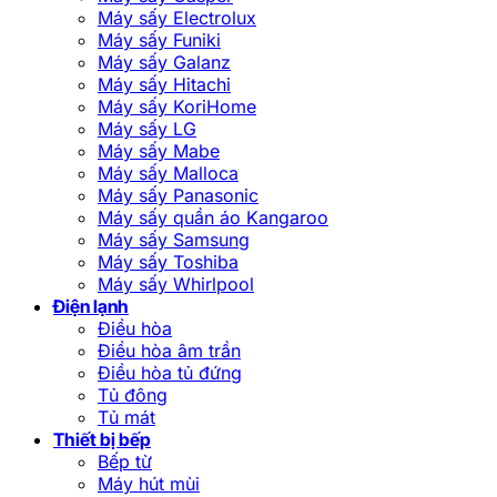
Máy sấy Electrolux
Máy sấy Funiki
Máy sấy Galanz
Máy sấy Hitachi
Máy sấy KoriHome
Máy sấy LG
Máy sấy Mabe
Máy sấy Malloca
Máy sấy Panasonic
Máy sấy quần áo Kangaroo
Máy sấy Samsung
Máy sấy Toshiba
Máy sấy Whirlpool
Điện lạnh
Điều hòa
Điều hòa âm trần
Điều hòa tủ đứng
Tủ đông
Tủ mát
Thiết bị bếp
Bếp từ
Máy hút mùi