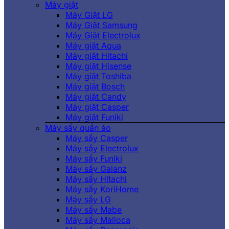
Máy giặt
Máy Giặt LG
Máy Giặt Samsung
Máy Giặt Electrolux
Máy giặt Aqua
Máy giặt Hitachi
Máy giặt Hisense
Máy giặt Toshiba
Máy giặt Bosch
Máy giặt Candy
Máy giặt Casper
Máy giặt Funiki
Máy sấy quần áo
Máy sấy Casper
Máy sấy Electrolux
Máy sấy Funiki
Máy sấy Galanz
Máy sấy Hitachi
Máy sấy KoriHome
Máy sấy LG
Máy sấy Mabe
Máy sấy Malloca