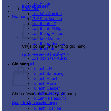
Tivi Asher
02473003847
Âm thanh
Loa kéo Sumico
Giỏ hàng /
0
₫
Loa Sub Sumico
Loa thanh LG
Loa thanh Philips
Loa thùng Acnos
Loa kéo Dalton
Loa thùng Sumico
Chưa có sản phẩm trong giỏ hàng.
Loa tranh Sumico
Loa xách tay Acnos
Quay trở lại cửa hàng
Loa xách tay Aurec
Tủ lạnh
Giỏ hàng
Tủ lạnh LG
Tủ lạnh Samsung
Tủ lạnh Hitachi
Tủ lạnh Aqua
Tủ lạnh Casper
Tủ lạnh Electrolux
Chưa có sản phẩm trong giỏ hàng.
Tủ Lạnh Panasonic
Quay trở lại cửa hàng
Tủ lạnh Funiki
Tủ lạnh Toshiba