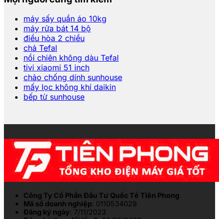
máy sấy quần áo 10kg
máy rửa bát 14 bộ
điều hòa 2 chiều
chả Tefal
nồi chiên không dàu Tefal
tivi xiaomi 51 inch
chảo chống dính sunhouse
mấy lọc không khí daikin
bếp từ sunhouse
Công Ty Cổ Phần Đầu Tư Quốc Tế Tiên Phong
Mã số doanh nghiệp
: 0110534029
Đăng ký ngày
: 7/11/2023