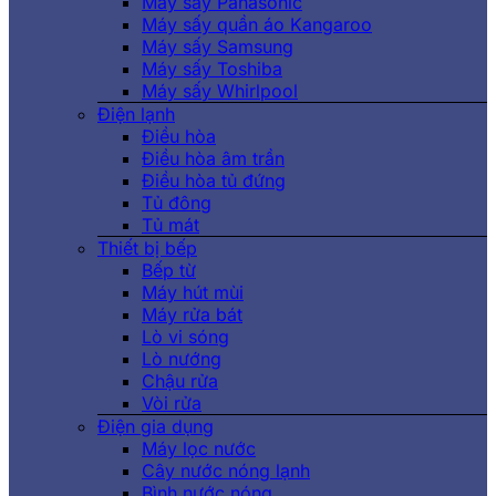
Máy sấy Panasonic
Máy sấy quần áo Kangaroo
Máy sấy Samsung
Máy sấy Toshiba
Máy sấy Whirlpool
Điện lạnh
Điều hòa
Điều hòa âm trần
Điều hòa tủ đứng
Tủ đông
Tủ mát
Thiết bị bếp
Bếp từ
Máy hút mùi
Máy rửa bát
Lò vi sóng
Lò nướng
Chậu rửa
Vòi rửa
Điện gia dụng
Máy lọc nước
Cây nước nóng lạnh
Bình nước nóng