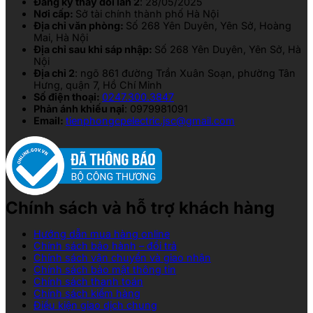
Đăng ký thay đổi lần 2
: 28/05/2025
Nơi cấp:
Sở tài chính thành phố Hà Nội
Địa chỉ văn phòng:
Số 268 Yên Duyên, Yên Sở, Hoàng
Mai, Hà Nội
Địa chỉ sau khi sáp nhập:
Số 268 Yên Duyên, Yên Sở, Hà
Nội
Địa chỉ 2
: ngõ 861 đường Trần Xuân Soạn, phường Tân
Hưng, quận 7, Hồ Chí Minh
Số điện thoại:
0247.300.3847
Phản ánh khiếu nại
: 0979981091
Email:
tienphongcpelectric.jsc@gmail.com
Chính sách và hỗ trợ khách hàng
Hướng dẫn mua hàng online
Chính sách bảo hành – đổi trả
Chính sách vận chuyển và giao nhận
Chính sách bảo mật thông tin
Chính sách thanh toán
Chính sách kiểm hàng
Điều kiện giao dịch chung