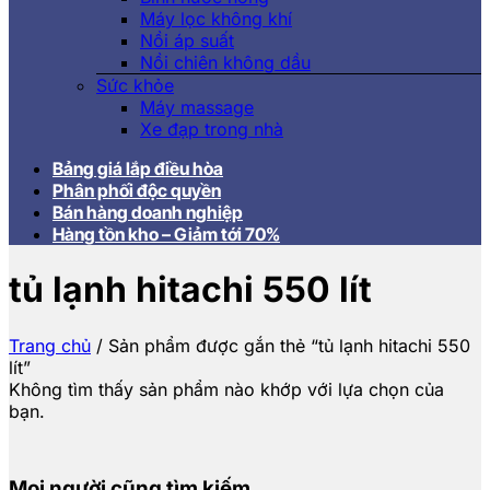
Máy lọc không khí
Nồi áp suất
Nồi chiên không dầu
Sức khỏe
Máy massage
Xe đạp trong nhà
Bảng giá lắp điều hòa
Phân phối độc quyền
Bán hàng doanh nghiệp
Hàng tồn kho – Giảm tới 70%
tủ lạnh hitachi 550 lít
Trang chủ
/
Sản phẩm được gắn thẻ “tủ lạnh hitachi 550
lít”
Không tìm thấy sản phẩm nào khớp với lựa chọn của
bạn.
Mọi người cũng tìm kiếm