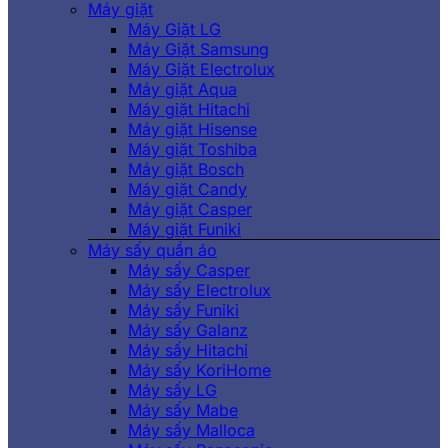
Máy giặt
Máy Giặt LG
Máy Giặt Samsung
Máy Giặt Electrolux
Máy giặt Aqua
Máy giặt Hitachi
Máy giặt Hisense
Máy giặt Toshiba
Máy giặt Bosch
Máy giặt Candy
Máy giặt Casper
Máy giặt Funiki
Máy sấy quần áo
Máy sấy Casper
Máy sấy Electrolux
Máy sấy Funiki
Máy sấy Galanz
Máy sấy Hitachi
Máy sấy KoriHome
Máy sấy LG
Máy sấy Mabe
Máy sấy Malloca