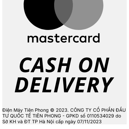
D
Điện Máy Tiên Phong © 2023. CÔNG TY CỔ PHẦN ĐẦU
TƯ QUỐC TẾ TIÊN PHONG - GPKD số 0110534029 do
Sở KH và ĐT TP Hà Nội cấp ngày 07/11/2023