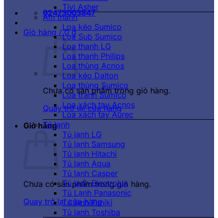
Tivi Asher
02473003847
Âm thanh
Loa kéo Sumico
Giỏ hàng /
0
₫
Loa Sub Sumico
Loa thanh LG
Loa thanh Philips
Loa thùng Acnos
Loa kéo Dalton
Loa thùng Sumico
Chưa có sản phẩm trong giỏ hàng.
Loa tranh Sumico
Loa xách tay Acnos
Quay trở lại cửa hàng
Loa xách tay Aurec
Tủ lạnh
Giỏ hàng
Tủ lạnh LG
Tủ lạnh Samsung
Tủ lạnh Hitachi
Tủ lạnh Aqua
Tủ lạnh Casper
Tủ lạnh Electrolux
Chưa có sản phẩm trong giỏ hàng.
Tủ Lạnh Panasonic
Quay trở lại cửa hàng
Tủ lạnh Funiki
Tủ lạnh Toshiba