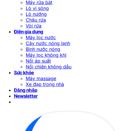
Máy rửa bát
Lò vi sóng
Lò nướng
Chậu rửa
Vòi rửa
Điện gia dụng
Máy lọc nước
Cây nước nóng lạnh
Bình nước nóng
Máy lọc không khí
Nồi áp suất
Nồi chiên không dầu
Sức khỏe
Máy massage
Xe đạp trong nhà
Đăng nhập
Newsletter