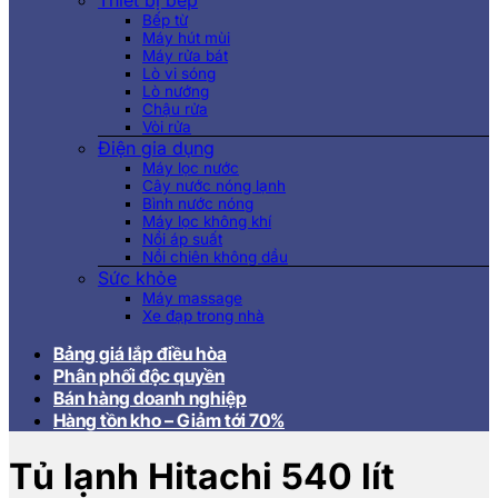
Thiết bị bếp
Bếp từ
Máy hút mùi
Máy rửa bát
Lò vi sóng
Lò nướng
Chậu rửa
Vòi rửa
Điện gia dụng
Máy lọc nước
Cây nước nóng lạnh
Bình nước nóng
Máy lọc không khí
Nồi áp suất
Nồi chiên không dầu
Sức khỏe
Máy massage
Xe đạp trong nhà
Bảng giá lắp điều hòa
Phân phối độc quyền
Bán hàng doanh nghiệp
Hàng tồn kho – Giảm tới 70%
Tủ lạnh Hitachi 540 lít