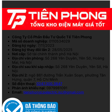
Công Ty Cổ Phần Đầu Tư Quốc Tế Tiên Phong
Mã số doanh nghiệp
: 0110534029
Đăng ký ngày
: 7/11/2023
Đăng ký thay đổi lần 2
: 28/05/2025
Nơi cấp:
Sở tài chính thành phố Hà Nội
Địa chỉ văn phòng:
Số 268 Yên Duyên, Yên Sở, Hoàng
Mai, Hà Nội
Địa chỉ sau khi sáp nhập:
Số 268 Yên Duyên, Yên Sở, Hà
Nội
Địa chỉ 2
: ngõ 861 đường Trần Xuân Soạn, phường Tân
Hưng, quận 7, Hồ Chí Minh
Số điện thoại:
0247.300.3847
Phản ánh khiếu nại
: 0979981091
Email:
tienphongcpelectric.jsc@gmail.com