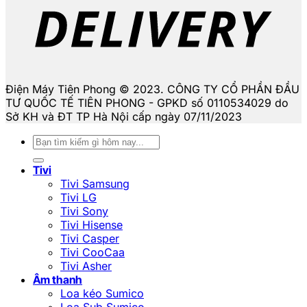
Điện Máy Tiên Phong © 2023. CÔNG TY CỔ PHẦN ĐẦU
TƯ QUỐC TẾ TIÊN PHONG - GPKD số 0110534029 do
Sở KH và ĐT TP Hà Nội cấp ngày 07/11/2023
Tìm
kiếm:
Tivi
Tivi Samsung
Tivi LG
Tivi Sony
Tivi Hisense
Tivi Casper
Tivi CooCaa
Tivi Asher
Âm thanh
Loa kéo Sumico
Loa Sub Sumico