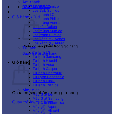
Âm thanh
02473003847
Loa kéo Sumico
Loa Sub Sumico
Loa thanh LG
Giỏ hàng /
0
₫
Loa thanh Philips
Loa thùng Acnos
Loa kéo Dalton
Loa thùng Sumico
Loa tranh Sumico
Loa xách tay Acnos
Loa xách tay Aurec
Chưa có sản phẩm trong giỏ hàng.
Tủ lạnh
Tủ lạnh LG
Quay trở lại cửa hàng
Tủ lạnh Samsung
Tủ lạnh Hitachi
Giỏ hàng
Tủ lạnh Aqua
Tủ lạnh Casper
Tủ lạnh Electrolux
Tủ Lạnh Panasonic
Tủ lạnh Funiki
Tủ lạnh Toshiba
Máy giặt
Chưa có sản phẩm trong giỏ hàng.
Máy Giặt LG
Máy Giặt Samsung
Quay trở lại cửa hàng
Máy Giặt Electrolux
Máy giặt Aqua
Máy giặt Hitachi