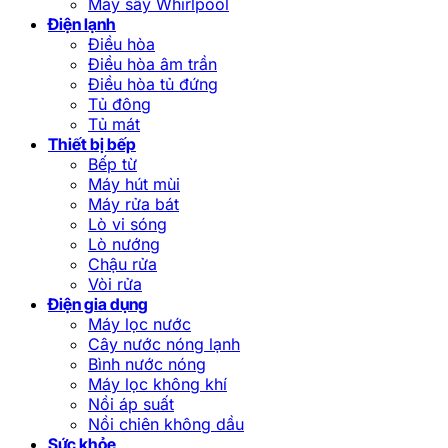
Máy sấy Whirlpool
Điện lạnh
Điều hòa
Điều hòa âm trần
Điều hòa tủ đứng
Tủ đông
Tủ mát
Thiết bị bếp
Bếp từ
Máy hút mùi
Máy rửa bát
Lò vi sóng
Lò nướng
Chậu rửa
Vòi rửa
Điện gia dụng
Máy lọc nước
Cây nước nóng lạnh
Bình nước nóng
Máy lọc không khí
Nồi áp suất
Nồi chiên không dầu
Sức khỏe