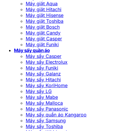
Máy giặt Aqua
Máy giặt Hitachi
Máy giặt Hisense
Máy giặt Toshiba
Máy giặt Bosch
Máy giặt Candy
Máy giặt Casper
Máy giặt Funiki
Máy sấy quần áo
Máy sấy Casper
Máy sấy Electrolux
Máy sấy Funiki
Máy sấy Galanz
Máy sấy Hitachi
Máy sấy KoriHome
Máy sấy LG
Máy sấy Mabe
Máy sấy Malloca
Máy sấy Panasonic
Máy sấy quần áo Kangaroo
Máy sấy Samsung
Máy sấy Toshiba