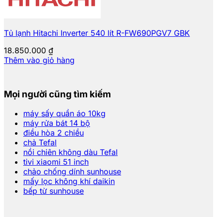
Tủ lạnh Hitachi Inverter 540 lít R-FW690PGV7 GBK
18.850.000
₫
Thêm vào giỏ hàng
Mọi người cũng tìm kiếm
máy sấy quần áo 10kg
máy rửa bát 14 bộ
điều hòa 2 chiều
chả Tefal
nồi chiên không dàu Tefal
tivi xiaomi 51 inch
chảo chống dính sunhouse
mấy lọc không khí daikin
bếp từ sunhouse