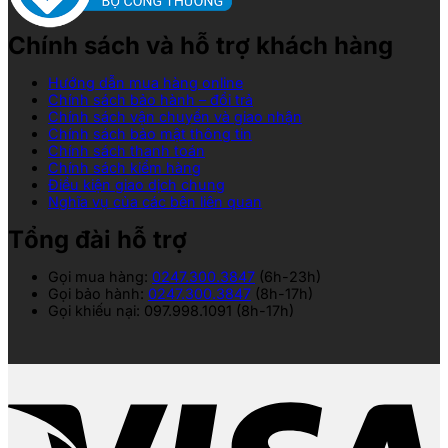
Chính sách và hỗ trợ khách hàng
Hướng dẫn mua hàng online
Chính sách bảo hành – đổi trả
Chính sách vận chuyển và giao nhận
Chính sách bảo mật thông tin
Chính sách thanh toán
Chính sách kiểm hàng
Điều kiện giao dịch chung
Nghĩa vụ của các bên liên quan
Tổng đài hỗ trợ
Gọi mua hàng:
0247.300.3847
(6h-23h)
Gọi bảo hành:
0247.300.3847
(8h-17h)
Gọi khiếu nại: 097.998.1091 (8h-17h)
V