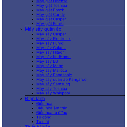
Máy giặt Hisense
Máy giặt Toshiba
Máy giặt Bosch
Máy giặt Candy
Máy giặt Casper
Máy giặt Funiki
Máy sấy quần áo
Máy sấy Casper
Máy sấy Electrolux
Máy sấy Funiki
Máy sấy Galanz
Máy sấy Hitachi
Máy sấy KoriHome
Máy sấy LG
Máy sấy Mabe
Máy sấy Malloca
Máy sấy Panasonic
Máy sấy quần áo Kangaroo
Máy sấy Samsung
Máy sấy Toshiba
Máy sấy Whirlpool
Điện lạnh
Điều hòa
Điều hòa âm trần
Điều hòa tủ đứng
Tủ đông
Tủ mát