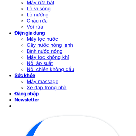
Máy rửa bát
Lò vi sóng
Lò nướng
Chậu rửa
Vòi rửa
Điện gia dụng
Máy lọc nước
Cây nước nóng lạnh
Bình nước nóng
Máy lọc không khí
Nồi áp suất
Nồi chiên không dầu
Sức khỏe
Máy massage
Xe đạp trong nhà
Đăng nhập
Newsletter