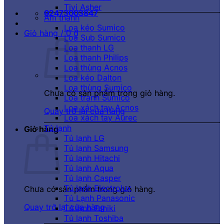
Tivi Asher
02473003847
Âm thanh
Loa kéo Sumico
Giỏ hàng /
0
₫
Loa Sub Sumico
Loa thanh LG
Loa thanh Philips
Loa thùng Acnos
Loa kéo Dalton
Loa thùng Sumico
Chưa có sản phẩm trong giỏ hàng.
Loa tranh Sumico
Loa xách tay Acnos
Quay trở lại cửa hàng
Loa xách tay Aurec
Tủ lạnh
Giỏ hàng
Tủ lạnh LG
Tủ lạnh Samsung
Tủ lạnh Hitachi
Tủ lạnh Aqua
Tủ lạnh Casper
Tủ lạnh Electrolux
Chưa có sản phẩm trong giỏ hàng.
Tủ Lạnh Panasonic
Quay trở lại cửa hàng
Tủ lạnh Funiki
Tủ lạnh Toshiba