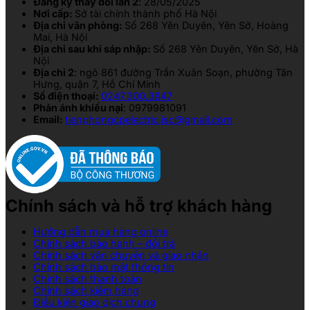
Đăng ký thay đổi lần 2
: 28/05/2025
Nơi cấp:
Sở tài chính thành phố Hà Nội
Địa chỉ văn phòng:
Số 268 Yên Duyên, Yên Sở, Hoàng
Mai, Hà Nội
Địa chỉ sau khi sáp nhập:
Số 268 Yên Duyên, Yên Sở, Hà
Nội
Địa chỉ 2
: ngõ 861 đường Trần Xuân Soạn, phường Tân
Hưng, quận 7, Hồ Chí Minh
Số điện thoại:
0247.300.3847
Phản ánh khiếu nại
: 0979981091
Email:
tienphongcpelectric.jsc@gmail.com
Chính sách và hỗ trợ khách hàng
Hướng dẫn mua hàng online
Chính sách bảo hành – đổi trả
Chính sách vận chuyển và giao nhận
Chính sách bảo mật thông tin
Chính sách thanh toán
Chính sách kiểm hàng
Điều kiện giao dịch chung