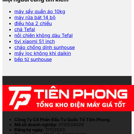
máy sấy quần áo 10kg
máy rửa bát 14 bộ
điều hòa 2 chiều
chả Tefal
nồi chiên không dàu Tefal
tivi xiaomi 51 inch
chảo chống dính sunhouse
mấy lọc không khí daikin
bếp từ sunhouse
Công Ty Cổ Phần Đầu Tư Quốc Tế Tiên Phong
Mã số doanh nghiệp
: 0110534029
Đăng ký ngày
: 7/11/2023