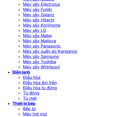
Máy sấy Electrolux
Máy sấy Funiki
Máy sấy Galanz
Máy sấy Hitachi
Máy sấy KoriHome
Máy sấy LG
Máy sấy Mabe
Máy sấy Malloca
Máy sấy Panasonic
Máy sấy quần áo Kangaroo
Máy sấy Samsung
Máy sấy Toshiba
Máy sấy Whirlpool
Điện lạnh
Điều hòa
Điều hòa âm trần
Điều hòa tủ đứng
Tủ đông
Tủ mát
Thiết bị bếp
Bếp từ
Máy hút mùi