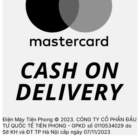
D
Điện Máy Tiên Phong © 2023. CÔNG TY CỔ PHẦN ĐẦU
TƯ QUỐC TẾ TIÊN PHONG - GPKD số 0110534029 do
Sở KH và ĐT TP Hà Nội cấp ngày 07/11/2023