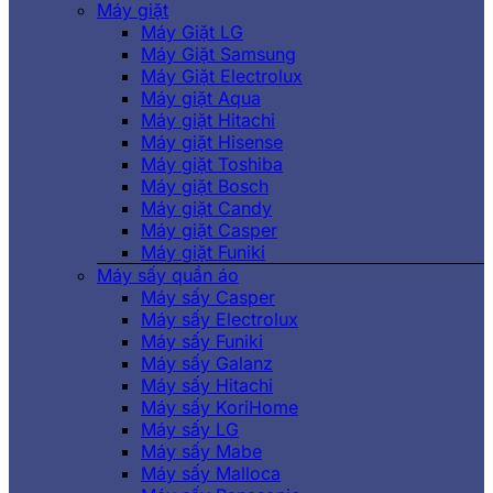
Máy giặt
Máy Giặt LG
Máy Giặt Samsung
Máy Giặt Electrolux
Máy giặt Aqua
Máy giặt Hitachi
Máy giặt Hisense
Máy giặt Toshiba
Máy giặt Bosch
Máy giặt Candy
Máy giặt Casper
Máy giặt Funiki
Máy sấy quần áo
Máy sấy Casper
Máy sấy Electrolux
Máy sấy Funiki
Máy sấy Galanz
Máy sấy Hitachi
Máy sấy KoriHome
Máy sấy LG
Máy sấy Mabe
Máy sấy Malloca