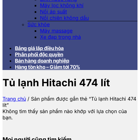
Máy lọc không khí
Nồi áp suất
Nồi chiên không dầu
Sức khỏe
Máy massage
Xe đạp trong nhà
Bảng giá lắp điều hòa
Phân phối độc quyền
Bán hàng doanh nghiệp
Hàng tồn kho – Giảm tới 70%
Tủ lạnh Hitachi 474 lít
Trang chủ
/
Sản phẩm được gắn thẻ “Tủ lạnh Hitachi 474
lít”
Không tìm thấy sản phẩm nào khớp với lựa chọn của
bạn.
Mọi người cũng tìm kiếm