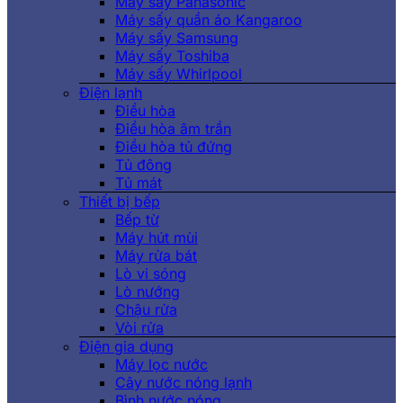
Máy sấy Panasonic
Máy sấy quần áo Kangaroo
Máy sấy Samsung
Máy sấy Toshiba
Máy sấy Whirlpool
Điện lạnh
Điều hòa
Điều hòa âm trần
Điều hòa tủ đứng
Tủ đông
Tủ mát
Thiết bị bếp
Bếp từ
Máy hút mùi
Máy rửa bát
Lò vi sóng
Lò nướng
Chậu rửa
Vòi rửa
Điện gia dụng
Máy lọc nước
Cây nước nóng lạnh
Bình nước nóng