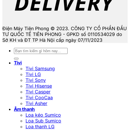
Điện Máy Tiên Phong © 2023. CÔNG TY CỔ PHẦN ĐẦU
TƯ QUỐC TẾ TIÊN PHONG - GPKD số 0110534029 do
Sở KH và ĐT TP Hà Nội cấp ngày 07/11/2023
Tìm
kiếm:
Tivi
Tivi Samsung
Tivi LG
Tivi Sony
Tivi Hisense
Tivi Casper
Tivi CooCaa
Tivi Asher
Âm thanh
Loa kéo Sumico
Loa Sub Sumico
Loa thanh LG