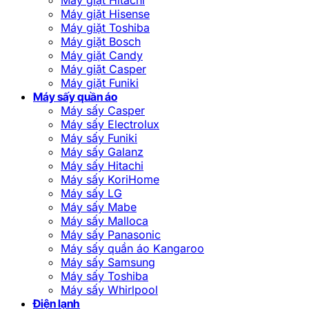
Máy giặt Hisense
Máy giặt Toshiba
Máy giặt Bosch
Máy giặt Candy
Máy giặt Casper
Máy giặt Funiki
Máy sấy quần áo
Máy sấy Casper
Máy sấy Electrolux
Máy sấy Funiki
Máy sấy Galanz
Máy sấy Hitachi
Máy sấy KoriHome
Máy sấy LG
Máy sấy Mabe
Máy sấy Malloca
Máy sấy Panasonic
Máy sấy quần áo Kangaroo
Máy sấy Samsung
Máy sấy Toshiba
Máy sấy Whirlpool
Điện lạnh