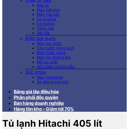
Thiết bị bếp
Bếp từ
Máy hút mùi
Máy rửa bát
Lò vi sóng
Lò nướng
Chậu rửa
Vòi rửa
Điện gia dụng
Máy lọc nước
Cây nước nóng lạnh
Bình nước nóng
Máy lọc không khí
Nồi áp suất
Nồi chiên không dầu
Sức khỏe
Máy massage
Xe đạp trong nhà
Bảng giá lắp điều hòa
Phân phối độc quyền
Bán hàng doanh nghiệp
Hàng tồn kho – Giảm tới 70%
Tủ lạnh Hitachi 405 lít