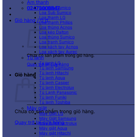
Âm thanh
02473003847
Loa kéo Sumico
Loa Sub Sumico
Loa thanh LG
Giỏ hàng /
0
₫
Loa thanh Philips
Loa thùng Acnos
Loa kéo Dalton
Loa thùng Sumico
Loa tranh Sumico
Loa xách tay Acnos
Loa xách tay Aurec
Chưa có sản phẩm trong giỏ hàng.
Tủ lạnh
Tủ lạnh LG
Quay trở lại cửa hàng
Tủ lạnh Samsung
Tủ lạnh Hitachi
Giỏ hàng
Tủ lạnh Aqua
Tủ lạnh Casper
Tủ lạnh Electrolux
Tủ Lạnh Panasonic
Tủ lạnh Funiki
Tủ lạnh Toshiba
Máy giặt
Chưa có sản phẩm trong giỏ hàng.
Máy Giặt LG
Máy Giặt Samsung
Quay trở lại cửa hàng
Máy Giặt Electrolux
Máy giặt Aqua
Máy giặt Hitachi