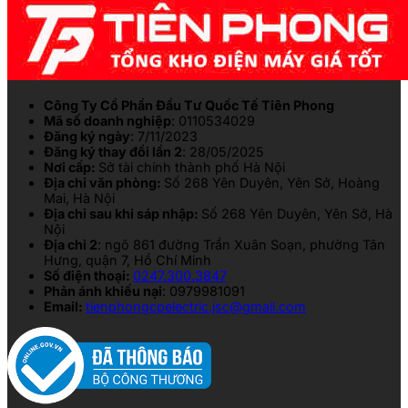
Công Ty Cổ Phần Đầu Tư Quốc Tế Tiên Phong
Mã số doanh nghiệp
: 0110534029
Đăng ký ngày
: 7/11/2023
Đăng ký thay đổi lần 2
: 28/05/2025
Nơi cấp:
Sở tài chính thành phố Hà Nội
Địa chỉ văn phòng:
Số 268 Yên Duyên, Yên Sở, Hoàng
Mai, Hà Nội
Địa chỉ sau khi sáp nhập:
Số 268 Yên Duyên, Yên Sở, Hà
Nội
Địa chỉ 2
: ngõ 861 đường Trần Xuân Soạn, phường Tân
Hưng, quận 7, Hồ Chí Minh
Số điện thoại:
0247.300.3847
Phản ánh khiếu nại
: 0979981091
Email:
tienphongcpelectric.jsc@gmail.com