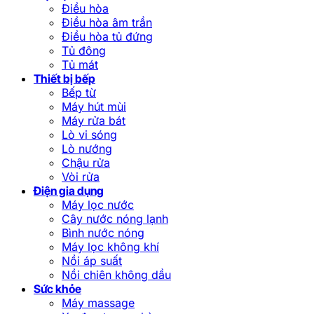
Điều hòa
Điều hòa âm trần
Điều hòa tủ đứng
Tủ đông
Tủ mát
Thiết bị bếp
Bếp từ
Máy hút mùi
Máy rửa bát
Lò vi sóng
Lò nướng
Chậu rửa
Vòi rửa
Điện gia dụng
Máy lọc nước
Cây nước nóng lạnh
Bình nước nóng
Máy lọc không khí
Nồi áp suất
Nồi chiên không dầu
Sức khỏe
Máy massage