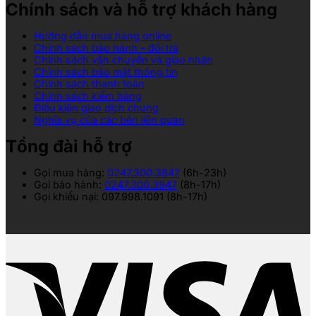
Chính sách và hỗ trợ khách hàng
Hướng dẫn mua hàng online
Chính sách bảo hành – đổi trả
Chính sách vận chuyển và giao nhận
Chính sách bảo mật thông tin
Chính sách thanh toán
Chính sách kiểm hàng
Điều kiện giao dịch chung
Nghĩa vụ của các bên liên quan
Tổng đài hỗ trợ
Gọi mua hàng:
0247.300.3847
(6h-23h)
Gọi bảo hành:
0247.300.3847
(8h-17h)
Gọi khiếu nại: 097.998.1091 (8h-17h)
V