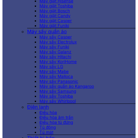
Máy giặt Hisense
Máy giặt Toshiba
Máy giặt Bosch
Máy giặt Candy
Máy giặt Casper
Máy giặt Funiki
Máy sấy quần áo
Máy sấy Casper
Máy sấy Electrolux
Máy sấy Funiki
Máy sấy Galanz
Máy sấy Hitachi
Máy sấy KoriHome
Máy sấy LG
Máy sấy Mabe
Máy sấy Malloca
Máy sấy Panasonic
Máy sấy quần áo Kangaroo
Máy sấy Samsung
Máy sấy Toshiba
Máy sấy Whirlpool
Điện lạnh
Điều hòa
Điều hòa âm trần
Điều hòa tủ đứng
Tủ đông
Tủ mát