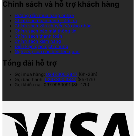
Chính sách và hỗ trợ khách hàng
Hướng dẫn mua hàng online
Chính sách bảo hành – đổi trả
Chính sách vận chuyển và giao nhận
Chính sách bảo mật thông tin
Chính sách thanh toán
Chính sách kiểm hàng
Điều kiện giao dịch chung
Nghĩa vụ của các bên liên quan
Tổng đài hỗ trợ
Gọi mua hàng:
0247.300.3847
(6h-23h)
Gọi bảo hành:
0247.300.3847
(8h-17h)
Gọi khiếu nại: 097.998.1091 (8h-17h)
V