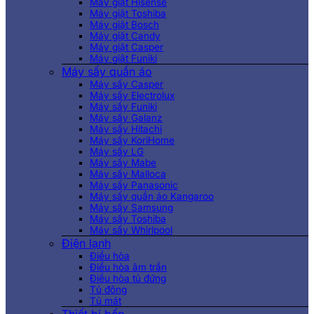
Máy giặt Hisense
Máy giặt Toshiba
Máy giặt Bosch
Máy giặt Candy
Máy giặt Casper
Máy giặt Funiki
Máy sấy quần áo
Máy sấy Casper
Máy sấy Electrolux
Máy sấy Funiki
Máy sấy Galanz
Máy sấy Hitachi
Máy sấy KoriHome
Máy sấy LG
Máy sấy Mabe
Máy sấy Malloca
Máy sấy Panasonic
Máy sấy quần áo Kangaroo
Máy sấy Samsung
Máy sấy Toshiba
Máy sấy Whirlpool
Điện lạnh
Điều hòa
Điều hòa âm trần
Điều hòa tủ đứng
Tủ đông
Tủ mát