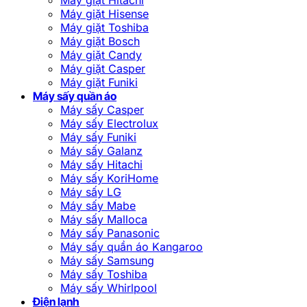
Máy giặt Hisense
Máy giặt Toshiba
Máy giặt Bosch
Máy giặt Candy
Máy giặt Casper
Máy giặt Funiki
Máy sấy quần áo
Máy sấy Casper
Máy sấy Electrolux
Máy sấy Funiki
Máy sấy Galanz
Máy sấy Hitachi
Máy sấy KoriHome
Máy sấy LG
Máy sấy Mabe
Máy sấy Malloca
Máy sấy Panasonic
Máy sấy quần áo Kangaroo
Máy sấy Samsung
Máy sấy Toshiba
Máy sấy Whirlpool
Điện lạnh