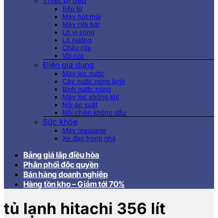
Thiết bị bếp
Bếp từ
Máy hút mùi
Máy rửa bát
Lò vi sóng
Lò nướng
Chậu rửa
Vòi rửa
Điện gia dụng
Máy lọc nước
Cây nước nóng lạnh
Bình nước nóng
Máy lọc không khí
Nồi áp suất
Nồi chiên không dầu
Sức khỏe
Máy massage
Xe đạp trong nhà
Bảng giá lắp điều hòa
Phân phối độc quyền
Bán hàng doanh nghiệp
Hàng tồn kho – Giảm tới 70%
tủ lạnh hitachi 356 lít