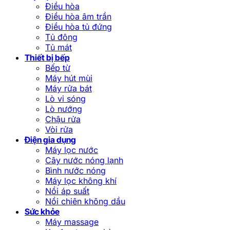
Điều hòa
Điều hòa âm trần
Điều hòa tủ đứng
Tủ đông
Tủ mát
Thiết bị bếp
Bếp từ
Máy hút mùi
Máy rửa bát
Lò vi sóng
Lò nướng
Chậu rửa
Vòi rửa
Điện gia dụng
Máy lọc nước
Cây nước nóng lạnh
Bình nước nóng
Máy lọc không khí
Nồi áp suất
Nồi chiên không dầu
Sức khỏe
Máy massage