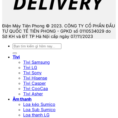
Điện Máy Tiên Phong © 2023. CÔNG TY CỔ PHẦN ĐẦU
TƯ QUỐC TẾ TIÊN PHONG - GPKD số 0110534029 do
Sở KH và ĐT TP Hà Nội cấp ngày 07/11/2023
Tìm
kiếm:
Tivi
Tivi Samsung
Tivi LG
Tivi Sony
Tivi Hisense
Tivi Casper
Tivi CooCaa
Tivi Asher
Âm thanh
Loa kéo Sumico
Loa Sub Sumico
Loa thanh LG