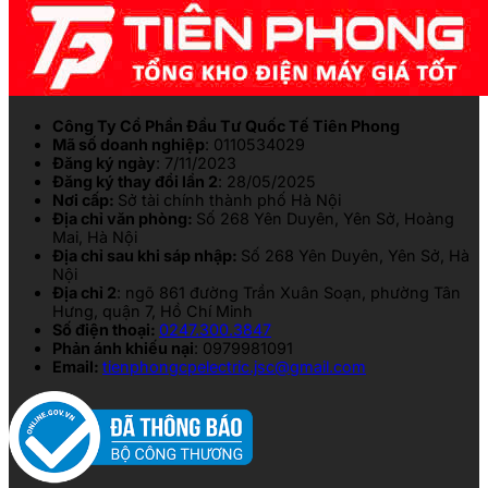
Công Ty Cổ Phần Đầu Tư Quốc Tế Tiên Phong
Mã số doanh nghiệp
: 0110534029
Đăng ký ngày
: 7/11/2023
Đăng ký thay đổi lần 2
: 28/05/2025
Nơi cấp:
Sở tài chính thành phố Hà Nội
Địa chỉ văn phòng:
Số 268 Yên Duyên, Yên Sở, Hoàng
Mai, Hà Nội
Địa chỉ sau khi sáp nhập:
Số 268 Yên Duyên, Yên Sở, Hà
Nội
Địa chỉ 2
: ngõ 861 đường Trần Xuân Soạn, phường Tân
Hưng, quận 7, Hồ Chí Minh
Số điện thoại:
0247.300.3847
Phản ánh khiếu nại
: 0979981091
Email:
tienphongcpelectric.jsc@gmail.com