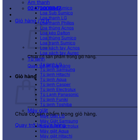
Âm thanh
02473003847
Loa kéo Sumico
Loa Sub Sumico
Loa thanh LG
Giỏ hàng /
0
₫
Loa thanh Philips
Loa thùng Acnos
Loa kéo Dalton
Loa thùng Sumico
Loa tranh Sumico
Loa xách tay Acnos
Loa xách tay Aurec
Chưa có sản phẩm trong giỏ hàng.
Tủ lạnh
Tủ lạnh LG
Quay trở lại cửa hàng
Tủ lạnh Samsung
Tủ lạnh Hitachi
Giỏ hàng
Tủ lạnh Aqua
Tủ lạnh Casper
Tủ lạnh Electrolux
Tủ Lạnh Panasonic
Tủ lạnh Funiki
Tủ lạnh Toshiba
Máy giặt
Chưa có sản phẩm trong giỏ hàng.
Máy Giặt LG
Máy Giặt Samsung
Quay trở lại cửa hàng
Máy Giặt Electrolux
Máy giặt Aqua
Máy giặt Hitachi