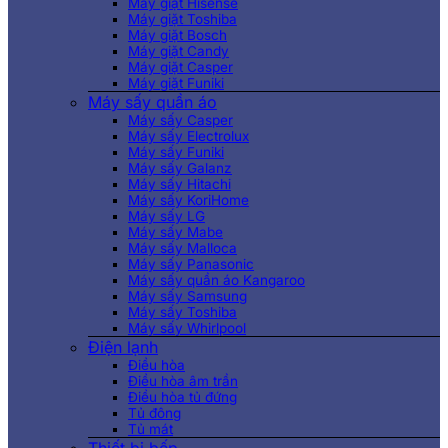
Máy giặt Hisense
Máy giặt Toshiba
Máy giặt Bosch
Máy giặt Candy
Máy giặt Casper
Máy giặt Funiki
Máy sấy quần áo
Máy sấy Casper
Máy sấy Electrolux
Máy sấy Funiki
Máy sấy Galanz
Máy sấy Hitachi
Máy sấy KoriHome
Máy sấy LG
Máy sấy Mabe
Máy sấy Malloca
Máy sấy Panasonic
Máy sấy quần áo Kangaroo
Máy sấy Samsung
Máy sấy Toshiba
Máy sấy Whirlpool
Điện lạnh
Điều hòa
Điều hòa âm trần
Điều hòa tủ đứng
Tủ đông
Tủ mát