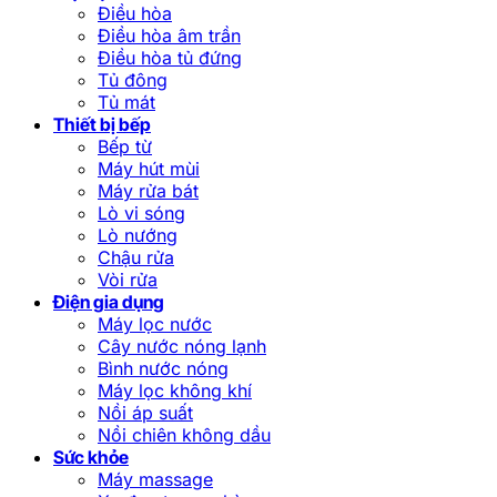
Điều hòa
Điều hòa âm trần
Điều hòa tủ đứng
Tủ đông
Tủ mát
Thiết bị bếp
Bếp từ
Máy hút mùi
Máy rửa bát
Lò vi sóng
Lò nướng
Chậu rửa
Vòi rửa
Điện gia dụng
Máy lọc nước
Cây nước nóng lạnh
Bình nước nóng
Máy lọc không khí
Nồi áp suất
Nồi chiên không dầu
Sức khỏe
Máy massage