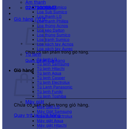
Âm thanh
02473003847
Loa kéo Sumico
Loa Sub Sumico
Loa thanh LG
Giỏ hàng /
0
₫
Loa thanh Philips
Loa thùng Acnos
Loa kéo Dalton
Loa thùng Sumico
Loa tranh Sumico
Loa xách tay Acnos
Loa xách tay Aurec
Chưa có sản phẩm trong giỏ hàng.
Tủ lạnh
Tủ lạnh LG
Quay trở lại cửa hàng
Tủ lạnh Samsung
Tủ lạnh Hitachi
Giỏ hàng
Tủ lạnh Aqua
Tủ lạnh Casper
Tủ lạnh Electrolux
Tủ Lạnh Panasonic
Tủ lạnh Funiki
Tủ lạnh Toshiba
Máy giặt
Chưa có sản phẩm trong giỏ hàng.
Máy Giặt LG
Máy Giặt Samsung
Quay trở lại cửa hàng
Máy Giặt Electrolux
Máy giặt Aqua
Máy giặt Hitachi