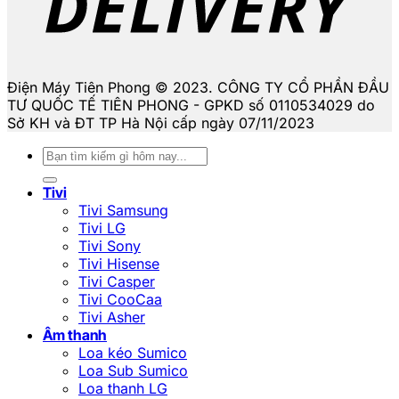
Điện Máy Tiên Phong © 2023. CÔNG TY CỔ PHẦN ĐẦU
TƯ QUỐC TẾ TIÊN PHONG - GPKD số 0110534029 do
Sở KH và ĐT TP Hà Nội cấp ngày 07/11/2023
Tìm
kiếm:
Tivi
Tivi Samsung
Tivi LG
Tivi Sony
Tivi Hisense
Tivi Casper
Tivi CooCaa
Tivi Asher
Âm thanh
Loa kéo Sumico
Loa Sub Sumico
Loa thanh LG