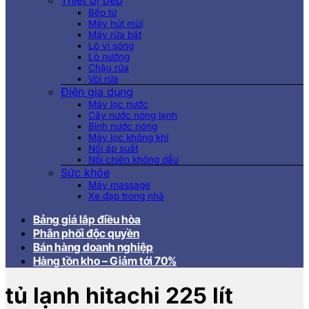
Thiết bị bếp
Bếp từ
Máy hút mùi
Máy rửa bát
Lò vi sóng
Lò nướng
Chậu rửa
Vòi rửa
Điện gia dụng
Máy lọc nước
Cây nước nóng lạnh
Bình nước nóng
Máy lọc không khí
Nồi áp suất
Nồi chiên không dầu
Sức khỏe
Máy massage
Xe đạp trong nhà
Bảng giá lắp điều hòa
Phân phối độc quyền
Bán hàng doanh nghiệp
Hàng tồn kho – Giảm tới 70%
tủ lạnh hitachi 225 lít