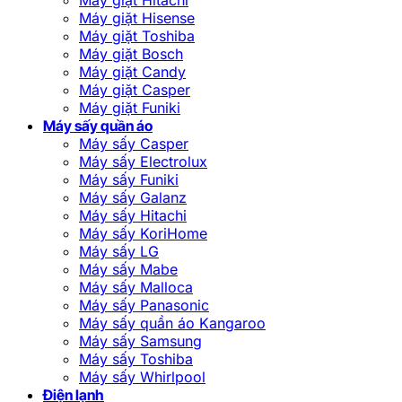
Máy giặt Hisense
Máy giặt Toshiba
Máy giặt Bosch
Máy giặt Candy
Máy giặt Casper
Máy giặt Funiki
Máy sấy quần áo
Máy sấy Casper
Máy sấy Electrolux
Máy sấy Funiki
Máy sấy Galanz
Máy sấy Hitachi
Máy sấy KoriHome
Máy sấy LG
Máy sấy Mabe
Máy sấy Malloca
Máy sấy Panasonic
Máy sấy quần áo Kangaroo
Máy sấy Samsung
Máy sấy Toshiba
Máy sấy Whirlpool
Điện lạnh