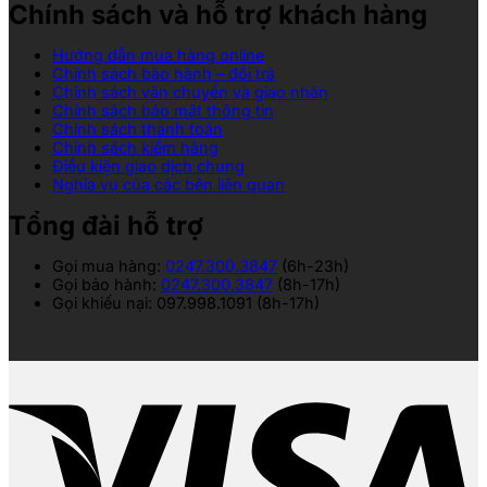
Chính sách và hỗ trợ khách hàng
Hướng dẫn mua hàng online
Chính sách bảo hành – đổi trả
Chính sách vận chuyển và giao nhận
Chính sách bảo mật thông tin
Chính sách thanh toán
Chính sách kiểm hàng
Điều kiện giao dịch chung
Nghĩa vụ của các bên liên quan
Tổng đài hỗ trợ
Gọi mua hàng:
0247.300.3847
(6h-23h)
Gọi bảo hành:
0247.300.3847
(8h-17h)
Gọi khiếu nại: 097.998.1091 (8h-17h)
V