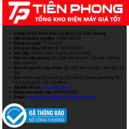
Công Ty Cổ Phần Đầu Tư Quốc Tế Tiên Phong
Mã số doanh nghiệp
: 0110534029
Đăng ký ngày
: 7/11/2023
Đăng ký thay đổi lần 2
: 28/05/2025
Nơi cấp:
Sở tài chính thành phố Hà Nội
Địa chỉ văn phòng:
Số 268 Yên Duyên, Yên Sở, Hoàng
Mai, Hà Nội
Địa chỉ sau khi sáp nhập:
Số 268 Yên Duyên, Yên Sở, Hà
Nội
Địa chỉ 2
: ngõ 861 đường Trần Xuân Soạn, phường Tân
Hưng, quận 7, Hồ Chí Minh
Số điện thoại:
0247.300.3847
Phản ánh khiếu nại
: 0979981091
Email:
tienphongcpelectric.jsc@gmail.com