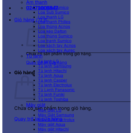
Âm thanh
02473003847
Loa kéo Sumico
Loa Sub Sumico
Loa thanh LG
Giỏ hàng /
0
₫
Loa thanh Philips
Loa thùng Acnos
Loa kéo Dalton
Loa thùng Sumico
Loa tranh Sumico
Loa xách tay Acnos
Loa xách tay Aurec
Chưa có sản phẩm trong giỏ hàng.
Tủ lạnh
Tủ lạnh LG
Quay trở lại cửa hàng
Tủ lạnh Samsung
Tủ lạnh Hitachi
Giỏ hàng
Tủ lạnh Aqua
Tủ lạnh Casper
Tủ lạnh Electrolux
Tủ Lạnh Panasonic
Tủ lạnh Funiki
Tủ lạnh Toshiba
Máy giặt
Chưa có sản phẩm trong giỏ hàng.
Máy Giặt LG
Máy Giặt Samsung
Quay trở lại cửa hàng
Máy Giặt Electrolux
Máy giặt Aqua
Máy giặt Hitachi