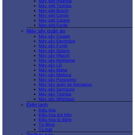
Máy giặt Hisense
Máy giặt Toshiba
Máy giặt Bosch
Máy giặt Candy
Máy giặt Casper
Máy giặt Funiki
Máy sấy quần áo
Máy sấy Casper
Máy sấy Electrolux
Máy sấy Funiki
Máy sấy Galanz
Máy sấy Hitachi
Máy sấy KoriHome
Máy sấy LG
Máy sấy Mabe
Máy sấy Malloca
Máy sấy Panasonic
Máy sấy quần áo Kangaroo
Máy sấy Samsung
Máy sấy Toshiba
Máy sấy Whirlpool
Điện lạnh
Điều hòa
Điều hòa âm trần
Điều hòa tủ đứng
Tủ đông
Tủ mát