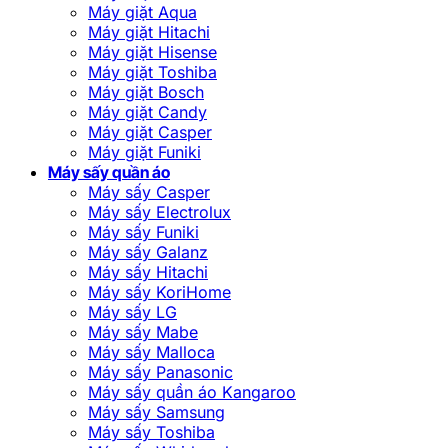
Máy giặt Aqua
Máy giặt Hitachi
Máy giặt Hisense
Máy giặt Toshiba
Máy giặt Bosch
Máy giặt Candy
Máy giặt Casper
Máy giặt Funiki
Máy sấy quần áo
Máy sấy Casper
Máy sấy Electrolux
Máy sấy Funiki
Máy sấy Galanz
Máy sấy Hitachi
Máy sấy KoriHome
Máy sấy LG
Máy sấy Mabe
Máy sấy Malloca
Máy sấy Panasonic
Máy sấy quần áo Kangaroo
Máy sấy Samsung
Máy sấy Toshiba