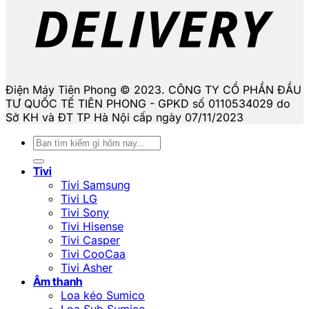
Điện Máy Tiên Phong © 2023. CÔNG TY CỔ PHẦN ĐẦU
TƯ QUỐC TẾ TIÊN PHONG - GPKD số 0110534029 do
Sở KH và ĐT TP Hà Nội cấp ngày 07/11/2023
Tìm
kiếm:
Tivi
Tivi Samsung
Tivi LG
Tivi Sony
Tivi Hisense
Tivi Casper
Tivi CooCaa
Tivi Asher
Âm thanh
Loa kéo Sumico
Loa Sub Sumico