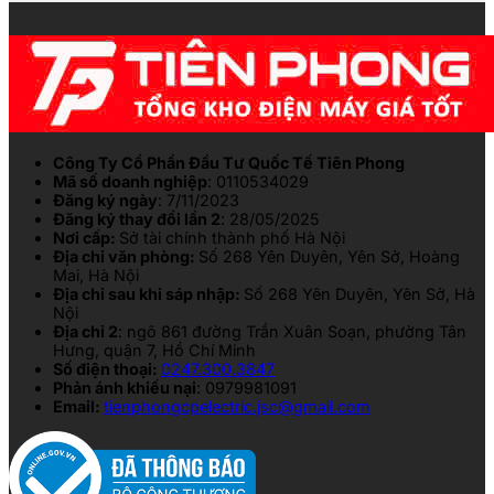
Công Ty Cổ Phần Đầu Tư Quốc Tế Tiên Phong
Mã số doanh nghiệp
: 0110534029
Đăng ký ngày
: 7/11/2023
Đăng ký thay đổi lần 2
: 28/05/2025
Nơi cấp:
Sở tài chính thành phố Hà Nội
Địa chỉ văn phòng:
Số 268 Yên Duyên, Yên Sở, Hoàng
Mai, Hà Nội
Địa chỉ sau khi sáp nhập:
Số 268 Yên Duyên, Yên Sở, Hà
Nội
Địa chỉ 2
: ngõ 861 đường Trần Xuân Soạn, phường Tân
Hưng, quận 7, Hồ Chí Minh
Số điện thoại:
0247.300.3847
Phản ánh khiếu nại
: 0979981091
Email:
tienphongcpelectric.jsc@gmail.com