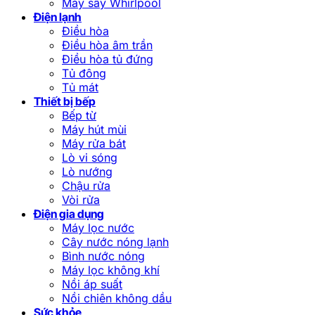
Máy sấy Whirlpool
Điện lạnh
Điều hòa
Điều hòa âm trần
Điều hòa tủ đứng
Tủ đông
Tủ mát
Thiết bị bếp
Bếp từ
Máy hút mùi
Máy rửa bát
Lò vi sóng
Lò nướng
Chậu rửa
Vòi rửa
Điện gia dụng
Máy lọc nước
Cây nước nóng lạnh
Bình nước nóng
Máy lọc không khí
Nồi áp suất
Nồi chiên không dầu
Sức khỏe