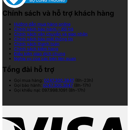
Chính sách và hỗ trợ khách hàng
Hướng dẫn mua hàng online
Chính sách bảo hành – đổi trả
Chính sách vận chuyển và giao nhận
Chính sách bảo mật thông tin
Chính sách thanh toán
Chính sách kiểm hàng
Điều kiện giao dịch chung
Nghĩa vụ của các bên liên quan
Tổng đài hỗ trợ
Gọi mua hàng:
0247.300.3847
(6h-23h)
Gọi bảo hành:
0247.300.3847
(8h-17h)
Gọi khiếu nại: 097.998.1091 (8h-17h)
V