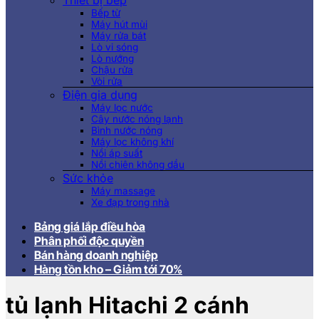
Thiết bị bếp
Bếp từ
Máy hút mùi
Máy rửa bát
Lò vi sóng
Lò nướng
Chậu rửa
Vòi rửa
Điện gia dụng
Máy lọc nước
Cây nước nóng lạnh
Bình nước nóng
Máy lọc không khí
Nồi áp suất
Nồi chiên không dầu
Sức khỏe
Máy massage
Xe đạp trong nhà
Bảng giá lắp điều hòa
Phân phối độc quyền
Bán hàng doanh nghiệp
Hàng tồn kho – Giảm tới 70%
tủ lạnh Hitachi 2 cánh