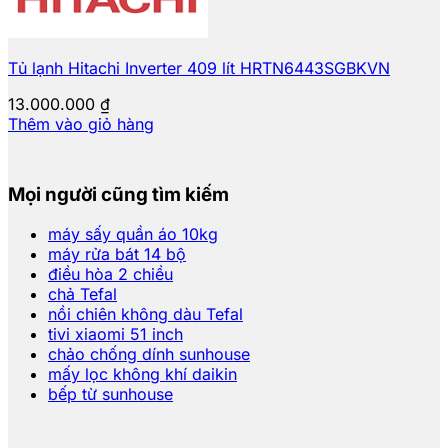
Tủ lạnh Hitachi Inverter 409 lít HRTN6443SGBKVN
13.000.000
₫
Thêm vào giỏ hàng
Mọi người cũng tìm kiếm
máy sấy quần áo 10kg
máy rửa bát 14 bộ
điều hòa 2 chiều
chả Tefal
nồi chiên không dàu Tefal
tivi xiaomi 51 inch
chảo chống dính sunhouse
mấy lọc không khí daikin
bếp từ sunhouse