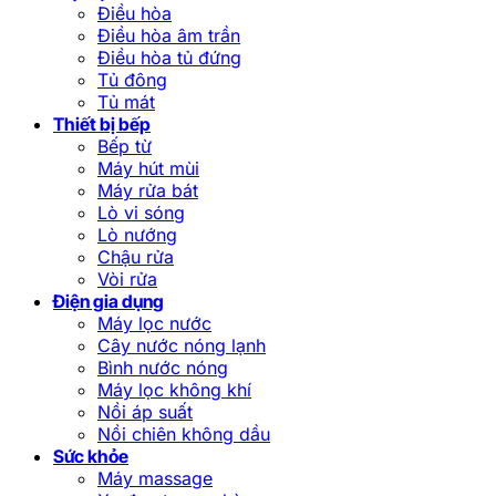
Điều hòa
Điều hòa âm trần
Điều hòa tủ đứng
Tủ đông
Tủ mát
Thiết bị bếp
Bếp từ
Máy hút mùi
Máy rửa bát
Lò vi sóng
Lò nướng
Chậu rửa
Vòi rửa
Điện gia dụng
Máy lọc nước
Cây nước nóng lạnh
Bình nước nóng
Máy lọc không khí
Nồi áp suất
Nồi chiên không dầu
Sức khỏe
Máy massage