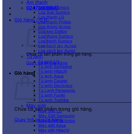
Âm thanh
02473003847
Loa kéo Sumico
Loa Sub Sumico
Loa thanh LG
Giỏ hàng /
0
₫
Loa thanh Philips
Loa thùng Acnos
Loa kéo Dalton
Loa thùng Sumico
Loa tranh Sumico
Loa xách tay Acnos
Loa xách tay Aurec
Chưa có sản phẩm trong giỏ hàng.
Tủ lạnh
Tủ lạnh LG
Quay trở lại cửa hàng
Tủ lạnh Samsung
Tủ lạnh Hitachi
Giỏ hàng
Tủ lạnh Aqua
Tủ lạnh Casper
Tủ lạnh Electrolux
Tủ Lạnh Panasonic
Tủ lạnh Funiki
Tủ lạnh Toshiba
Máy giặt
Chưa có sản phẩm trong giỏ hàng.
Máy Giặt LG
Máy Giặt Samsung
Quay trở lại cửa hàng
Máy Giặt Electrolux
Máy giặt Aqua
Máy giặt Hitachi