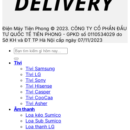
Điện Máy Tiên Phong © 2023. CÔNG TY CỔ PHẦN ĐẦU
TƯ QUỐC TẾ TIÊN PHONG - GPKD số 0110534029 do
Sở KH và ĐT TP Hà Nội cấp ngày 07/11/2023
Tìm
kiếm:
Tivi
Tivi Samsung
Tivi LG
Tivi Sony
Tivi Hisense
Tivi Casper
Tivi CooCaa
Tivi Asher
Âm thanh
Loa kéo Sumico
Loa Sub Sumico
Loa thanh LG