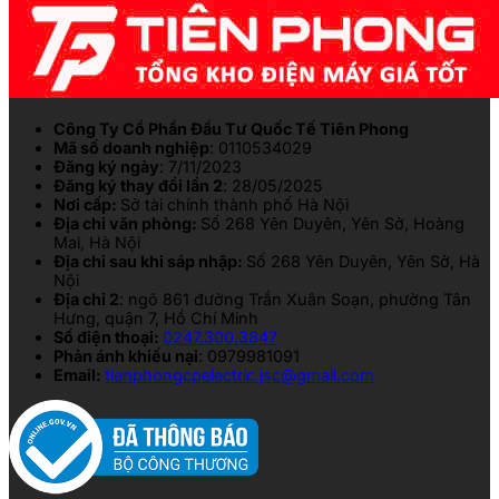
Công Ty Cổ Phần Đầu Tư Quốc Tế Tiên Phong
Mã số doanh nghiệp
: 0110534029
Đăng ký ngày
: 7/11/2023
Đăng ký thay đổi lần 2
: 28/05/2025
Nơi cấp:
Sở tài chính thành phố Hà Nội
Địa chỉ văn phòng:
Số 268 Yên Duyên, Yên Sở, Hoàng
Mai, Hà Nội
Địa chỉ sau khi sáp nhập:
Số 268 Yên Duyên, Yên Sở, Hà
Nội
Địa chỉ 2
: ngõ 861 đường Trần Xuân Soạn, phường Tân
Hưng, quận 7, Hồ Chí Minh
Số điện thoại:
0247.300.3847
Phản ánh khiếu nại
: 0979981091
Email:
tienphongcpelectric.jsc@gmail.com