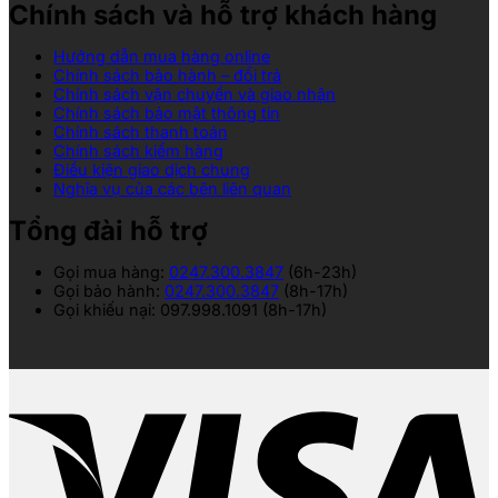
Chính sách và hỗ trợ khách hàng
Hướng dẫn mua hàng online
Chính sách bảo hành – đổi trả
Chính sách vận chuyển và giao nhận
Chính sách bảo mật thông tin
Chính sách thanh toán
Chính sách kiểm hàng
Điều kiện giao dịch chung
Nghĩa vụ của các bên liên quan
Tổng đài hỗ trợ
Gọi mua hàng:
0247.300.3847
(6h-23h)
Gọi bảo hành:
0247.300.3847
(8h-17h)
Gọi khiếu nại: 097.998.1091 (8h-17h)
V