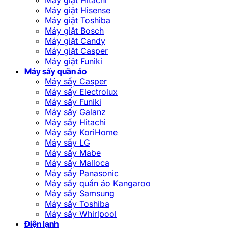
Máy giặt Hisense
Máy giặt Toshiba
Máy giặt Bosch
Máy giặt Candy
Máy giặt Casper
Máy giặt Funiki
Máy sấy quần áo
Máy sấy Casper
Máy sấy Electrolux
Máy sấy Funiki
Máy sấy Galanz
Máy sấy Hitachi
Máy sấy KoriHome
Máy sấy LG
Máy sấy Mabe
Máy sấy Malloca
Máy sấy Panasonic
Máy sấy quần áo Kangaroo
Máy sấy Samsung
Máy sấy Toshiba
Máy sấy Whirlpool
Điện lạnh