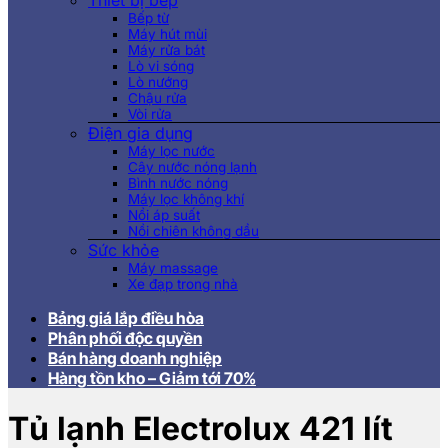
Thiết bị bếp
Bếp từ
Máy hút mùi
Máy rửa bát
Lò vi sóng
Lò nướng
Chậu rửa
Vòi rửa
Điện gia dụng
Máy lọc nước
Cây nước nóng lạnh
Bình nước nóng
Máy lọc không khí
Nồi áp suất
Nồi chiên không dầu
Sức khỏe
Máy massage
Xe đạp trong nhà
Bảng giá lắp điều hòa
Phân phối độc quyền
Bán hàng doanh nghiệp
Hàng tồn kho – Giảm tới 70%
Tủ lạnh Electrolux 421 lít