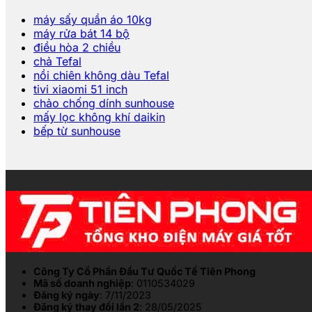
máy sấy quần áo 10kg
máy rửa bát 14 bộ
điều hòa 2 chiều
chả Tefal
nồi chiên không dàu Tefal
tivi xiaomi 51 inch
chảo chống dính sunhouse
mấy lọc không khí daikin
bếp từ sunhouse
Công Ty Cổ Phần Đầu Tư Quốc Tế Tiên Phong
Mã số doanh nghiệp
: 0110534029
Đăng ký ngày
: 7/11/2023
Đăng ký thay đổi lần 2
: 28/05/2025