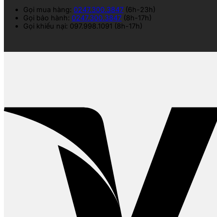
Gọi mua hàng:
0247.300.3847
(6h-23h)
Gọi bảo hành:
0247.300.3847
(8h-17h)
Gọi khiếu nại: 097.998.1091 (8h-17h)