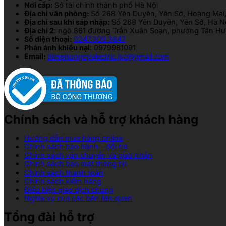
Nơi cấp:
Sở tài chính thành phố Hà Nội
Địa chỉ văn phòng:
Số 268 Yên Duyên, Yên Sở, Hoàng Mai,
Địa chỉ sau khi sáp nhập:
Số 268 Yên Duyên, Yên Sở, Hà N
Địa chỉ 2
: ngõ 861 đường Trần Xuân Soạn, phường Tân Hưn
Số điện thoại:
0247.300.3847
Phản ánh khiếu nại
: 0979981091
Email:
tienphongcpelectric.jsc@gmail.com
Chính sách và hỗ trợ khách hàng
Hướng dẫn mua hàng online
Chính sách bảo hành – đổi trả
Chính sách vận chuyển và giao nhận
Chính sách bảo mật thông tin
Chính sách thanh toán
Chính sách kiểm hàng
Điều kiện giao dịch chung
Nghĩa vụ của các bên liên quan
Tổng đài hỗ trợ