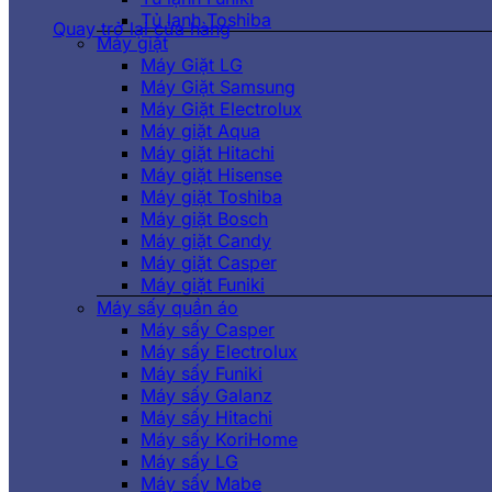
Tủ lạnh Toshiba
Quay trở lại cửa hàng
Máy giặt
Máy Giặt LG
Máy Giặt Samsung
Máy Giặt Electrolux
Máy giặt Aqua
Máy giặt Hitachi
Máy giặt Hisense
Máy giặt Toshiba
Máy giặt Bosch
Máy giặt Candy
Máy giặt Casper
Máy giặt Funiki
Máy sấy quần áo
Máy sấy Casper
Máy sấy Electrolux
Máy sấy Funiki
Máy sấy Galanz
Máy sấy Hitachi
Máy sấy KoriHome
Máy sấy LG
Máy sấy Mabe