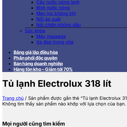
Cây nước nóng lạnh
Bình nước nóng
Máy lọc không khí
Nồi áp suất
Nồi chiên không dầu
Sức khỏe
Máy massage
Xe đạp trong nhà
Bảng giá lắp điều hòa
Phân phối độc quyền
Bán hàng doanh nghiệp
Hàng tồn kho – Giảm tới 70%
Tủ lạnh Electrolux 318 lít
Trang chủ
/
Sản phẩm được gắn thẻ “Tủ lạnh Electrolux 318
Không tìm thấy sản phẩm nào khớp với lựa chọn của bạn.
Mọi người cũng tìm kiếm