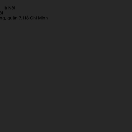
 Hà Nội
ội
g, quận 7, Hồ Chí Minh