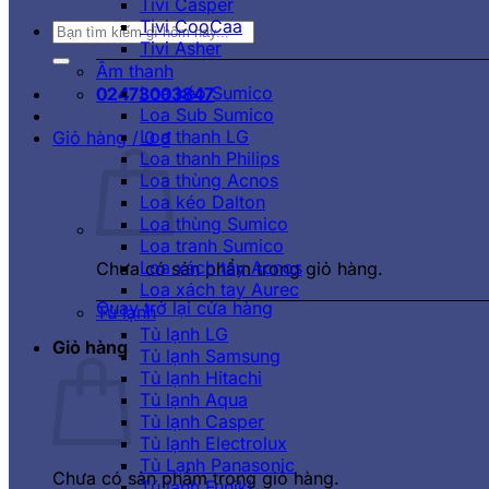
Tivi Casper
Tivi CooCaa
Tìm
Tivi Asher
kiếm:
Âm thanh
Loa kéo Sumico
02473003847
Loa Sub Sumico
Loa thanh LG
Giỏ hàng /
0
₫
Loa thanh Philips
Loa thùng Acnos
Loa kéo Dalton
Loa thùng Sumico
Loa tranh Sumico
Loa xách tay Acnos
Chưa có sản phẩm trong giỏ hàng.
Loa xách tay Aurec
Quay trở lại cửa hàng
Tủ lạnh
Tủ lạnh LG
Giỏ hàng
Tủ lạnh Samsung
Tủ lạnh Hitachi
Tủ lạnh Aqua
Tủ lạnh Casper
Tủ lạnh Electrolux
Tủ Lạnh Panasonic
Chưa có sản phẩm trong giỏ hàng.
Tủ lạnh Funiki