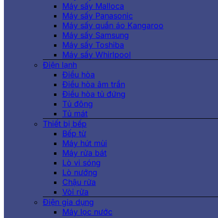
Máy sấy Malloca
Máy sấy Panasonic
Máy sấy quần áo Kangaroo
Máy sấy Samsung
Máy sấy Toshiba
Máy sấy Whirlpool
Điện lạnh
Điều hòa
Điều hòa âm trần
Điều hòa tủ đứng
Tủ đông
Tủ mát
Thiết bị bếp
Bếp từ
Máy hút mùi
Máy rửa bát
Lò vi sóng
Lò nướng
Chậu rửa
Vòi rửa
Điện gia dụng
Máy lọc nước