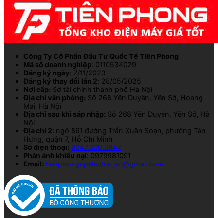
Công Ty Cổ Phần Đầu Tư Quốc Tế Tiên Phong
Mã số doanh nghiệp
: 0110534029
Đăng ký ngày
: 7/11/2023
Đăng ký thay đổi lần 2
: 28/05/2025
Nơi cấp:
Sở tài chính thành phố Hà Nội
Địa chỉ văn phòng:
Số 268 Yên Duyên, Yên Sở, Hoàng
Mai, Hà Nội
Địa chỉ sau khi sáp nhập:
Số 268 Yên Duyên, Yên Sở, Hà
Nội
Địa chỉ 2
: ngõ 861 đường Trần Xuân Soạn, phường Tân
Hưng, quận 7, Hồ Chí Minh
Số điện thoại:
0247.300.3847
Phản ánh khiếu nại
: 0979981091
Email:
tienphongcpelectric.jsc@gmail.com