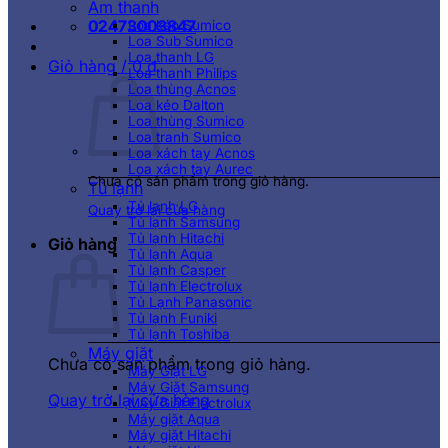
Âm thanh
02473003847
Loa kéo Sumico
Loa Sub Sumico
Loa thanh LG
Giỏ hàng /
0
₫
Loa thanh Philips
Loa thùng Acnos
Loa kéo Dalton
Loa thùng Sumico
Loa tranh Sumico
Loa xách tay Acnos
Loa xách tay Aurec
Chưa có sản phẩm trong giỏ hàng.
Tủ lạnh
Tủ lạnh LG
Quay trở lại cửa hàng
Tủ lạnh Samsung
Tủ lạnh Hitachi
Giỏ hàng
Tủ lạnh Aqua
Tủ lạnh Casper
Tủ lạnh Electrolux
Tủ Lạnh Panasonic
Tủ lạnh Funiki
Tủ lạnh Toshiba
Máy giặt
Chưa có sản phẩm trong giỏ hàng.
Máy Giặt LG
Máy Giặt Samsung
Quay trở lại cửa hàng
Máy Giặt Electrolux
Máy giặt Aqua
Máy giặt Hitachi