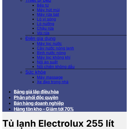
Thiết bị bếp
Bếp từ
Máy hút mùi
Máy rửa bát
Lò vi sóng
Lò nướng
Chậu rửa
Vòi rửa
Điện gia dụng
Máy lọc nước
Cây nước nóng lạnh
Bình nước nóng
Máy lọc không khí
Nồi áp suất
Nồi chiên không dầu
Sức khỏe
Máy massage
Xe đạp trong nhà
Bảng giá lắp điều hòa
Phân phối độc quyền
Bán hàng doanh nghiệp
Hàng tồn kho – Giảm tới 70%
Tủ lạnh Electrolux 255 lít