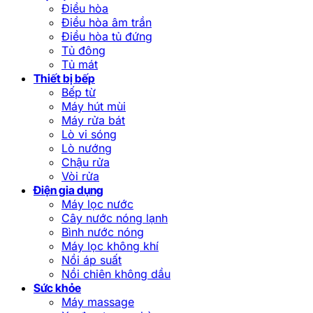
Điều hòa
Điều hòa âm trần
Điều hòa tủ đứng
Tủ đông
Tủ mát
Thiết bị bếp
Bếp từ
Máy hút mùi
Máy rửa bát
Lò vi sóng
Lò nướng
Chậu rửa
Vòi rửa
Điện gia dụng
Máy lọc nước
Cây nước nóng lạnh
Bình nước nóng
Máy lọc không khí
Nồi áp suất
Nồi chiên không dầu
Sức khỏe
Máy massage