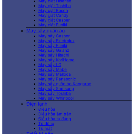
Máy giặt Hisense
Máy giặt Toshiba
Máy giặt Bosch
Máy giặt Candy
Máy giặt Casper
Máy giặt Funiki
Máy sấy quần áo
Máy sấy Casper
Máy sấy Electrolux
Máy sấy Funiki
Máy sấy Galanz
Máy sấy Hitachi
Máy sấy KoriHome
Máy sấy LG
Máy sấy Mabe
Máy sấy Malloca
Máy sấy Panasonic
Máy sấy quần áo Kangaroo
Máy sấy Samsung
Máy sấy Toshiba
Máy sấy Whirlpool
Điện lạnh
Điều hòa
Điều hòa âm trần
Điều hòa tủ đứng
Tủ đông
Tủ mát