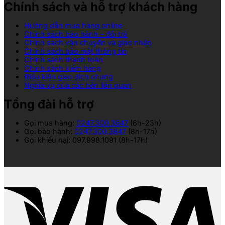
Chính sách và hỗ trợ khách hàng
Hướng dẫn mua hàng online
Chính sách bảo hành – đổi trả
Chính sách vận chuyển và giao nhận
Chính sách bảo mật thông tin
Chính sách thanh toán
Chính sách kiểm hàng
Điều kiện giao dịch chung
Nghĩa vụ của các bên liên quan
Tổng đài hỗ trợ
Gọi mua hàng:
0247.300.3847
(6h-23h)
Gọi bảo hành:
0247.300.3847
(8h-17h)
Gọi khiếu nại: 097.998.1091 (8h-17h)
V