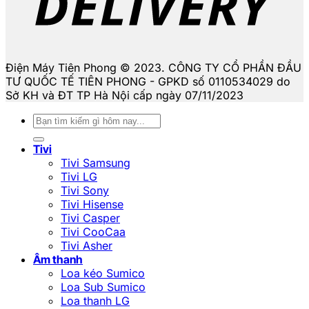
Điện Máy Tiên Phong © 2023. CÔNG TY CỔ PHẦN ĐẦU
TƯ QUỐC TẾ TIÊN PHONG - GPKD số 0110534029 do
Sở KH và ĐT TP Hà Nội cấp ngày 07/11/2023
Tìm
kiếm:
Tivi
Tivi Samsung
Tivi LG
Tivi Sony
Tivi Hisense
Tivi Casper
Tivi CooCaa
Tivi Asher
Âm thanh
Loa kéo Sumico
Loa Sub Sumico
Loa thanh LG