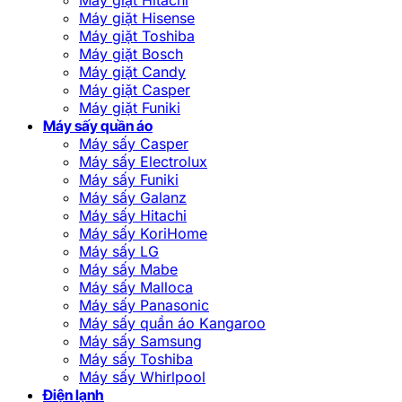
Máy giặt Hisense
Máy giặt Toshiba
Máy giặt Bosch
Máy giặt Candy
Máy giặt Casper
Máy giặt Funiki
Máy sấy quần áo
Máy sấy Casper
Máy sấy Electrolux
Máy sấy Funiki
Máy sấy Galanz
Máy sấy Hitachi
Máy sấy KoriHome
Máy sấy LG
Máy sấy Mabe
Máy sấy Malloca
Máy sấy Panasonic
Máy sấy quần áo Kangaroo
Máy sấy Samsung
Máy sấy Toshiba
Máy sấy Whirlpool
Điện lạnh