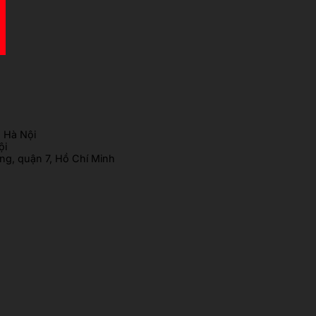
 Hà Nội
ội
g, quận 7, Hồ Chí Minh