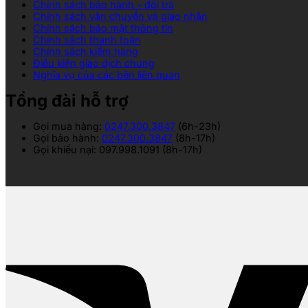
Chính sách bảo hành – đổi trả
Chính sách vận chuyển và giao nhận
Chính sách bảo mật thông tin
Chính sách thanh toán
Chính sách kiểm hàng
Điều kiện giao dịch chung
Nghĩa vụ của các bên liên quan
Tổng đài hỗ trợ
Gọi mua hàng:
0247.300.3847
(6h-23h)
Gọi bảo hành:
0247.300.3847
(8h-17h)
Gọi khiếu nại: 097.998.1091 (8h-17h)