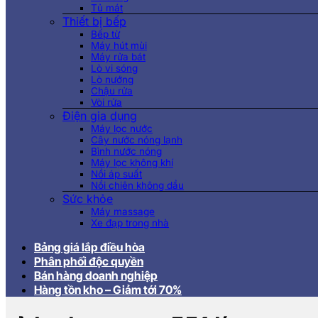
Tủ mát
Thiết bị bếp
Bếp từ
Máy hút mùi
Máy rửa bát
Lò vi sóng
Lò nướng
Chậu rửa
Vòi rửa
Điện gia dụng
Máy lọc nước
Cây nước nóng lạnh
Bình nước nóng
Máy lọc không khí
Nồi áp suất
Nồi chiên không dầu
Sức khỏe
Máy massage
Xe đạp trong nhà
Bảng giá lắp điều hòa
Phân phối độc quyền
Bán hàng doanh nghiệp
Hàng tồn kho – Giảm tới 70%