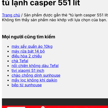
tủ lạnh casper 551 lít
Trang chủ
/
Sản phẩm được gắn thẻ “tủ lạnh casper 551 lít
Không tìm thấy sản phẩm nào khớp với lựa chọn của bạn.
Mọi người cũng tìm kiếm
máy sấy quần áo 10kg
máy rửa bát 14 bộ
điều hòa 2 chiều
chả Tefal
nồi chiên không dàu Tefal
tivi xiaomi 51 inch
chảo chống dính sunhouse
mấy lọc không khí daikin
bếp từ sunhouse