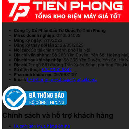
Công Ty Cổ Phần Đầu Tư Quốc Tế Tiên Phong
Mã số doanh nghiệp
: 0110534029
Đăng ký ngày
: 7/11/2023
Đăng ký thay đổi lần 2
: 28/05/2025
Nơi cấp:
Sở tài chính thành phố Hà Nội
Địa chỉ văn phòng:
Số 268 Yên Duyên, Yên Sở, Hoàng Mai,
Địa chỉ sau khi sáp nhập:
Số 268 Yên Duyên, Yên Sở, Hà N
Địa chỉ 2
: ngõ 861 đường Trần Xuân Soạn, phường Tân Hưn
Số điện thoại:
0247.300.3847
Phản ánh khiếu nại
: 0979981091
Email:
tienphongcpelectric.jsc@gmail.com
Chính sách và hỗ trợ khách hàng
Hướng dẫn mua hàng online