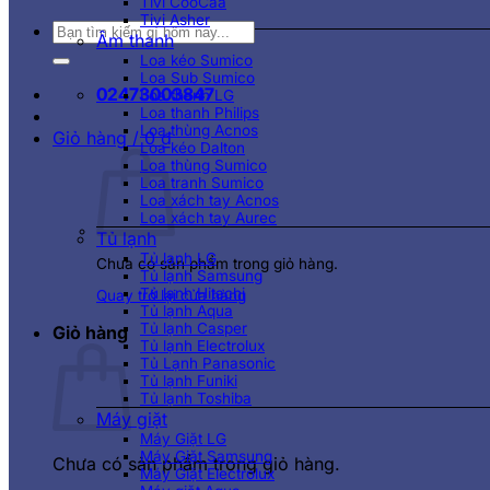
Tivi CooCaa
Tivi Asher
Tìm
Âm thanh
kiếm:
Loa kéo Sumico
Loa Sub Sumico
02473003847
Loa thanh LG
Loa thanh Philips
Loa thùng Acnos
Giỏ hàng /
0
₫
Loa kéo Dalton
Loa thùng Sumico
Loa tranh Sumico
Loa xách tay Acnos
Loa xách tay Aurec
Tủ lạnh
Tủ lạnh LG
Chưa có sản phẩm trong giỏ hàng.
Tủ lạnh Samsung
Tủ lạnh Hitachi
Quay trở lại cửa hàng
Tủ lạnh Aqua
Tủ lạnh Casper
Giỏ hàng
Tủ lạnh Electrolux
Tủ Lạnh Panasonic
Tủ lạnh Funiki
Tủ lạnh Toshiba
Máy giặt
Máy Giặt LG
Máy Giặt Samsung
Chưa có sản phẩm trong giỏ hàng.
Máy Giặt Electrolux