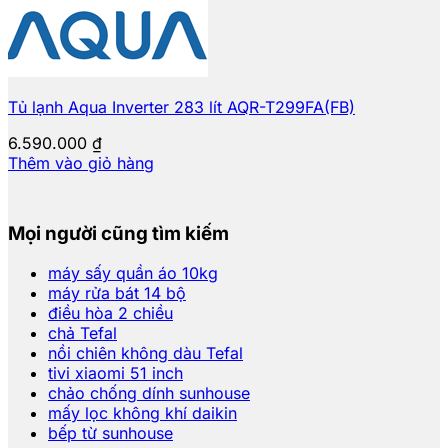
Tủ lạnh Aqua Inverter 283 lít AQR-T299FA(FB)
6.590.000
₫
Thêm vào giỏ hàng
Mọi người cũng tìm kiếm
máy sấy quần áo 10kg
máy rửa bát 14 bộ
điều hòa 2 chiều
chả Tefal
nồi chiên không dàu Tefal
tivi xiaomi 51 inch
chảo chống dính sunhouse
mấy lọc không khí daikin
bếp từ sunhouse