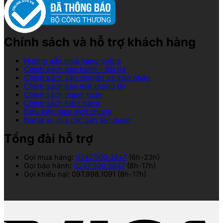
Chính sách và hỗ trợ khách hàng
Hướng dẫn mua hàng online
Chính sách bảo hành – đổi trả
Chính sách vận chuyển và giao nhận
Chính sách bảo mật thông tin
Chính sách thanh toán
Chính sách kiểm hàng
Điều kiện giao dịch chung
Nghĩa vụ của các bên liên quan
Tổng đài hỗ trợ
Gọi mua hàng:
0247.300.3847
(6h-23h)
Gọi bảo hành:
0247.300.3847
(8h-17h)
Gọi khiếu nại: 097.998.1091 (8h-17h)
V