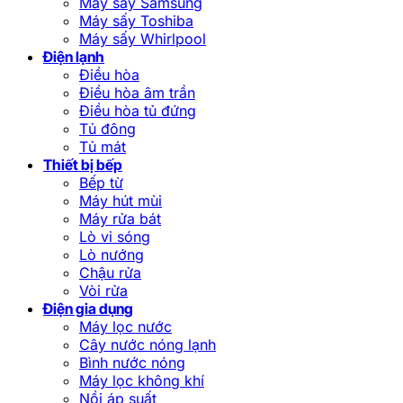
Máy sấy Samsung
Máy sấy Toshiba
Máy sấy Whirlpool
Điện lạnh
Điều hòa
Điều hòa âm trần
Điều hòa tủ đứng
Tủ đông
Tủ mát
Thiết bị bếp
Bếp từ
Máy hút mùi
Máy rửa bát
Lò vi sóng
Lò nướng
Chậu rửa
Vòi rửa
Điện gia dụng
Máy lọc nước
Cây nước nóng lạnh
Bình nước nóng
Máy lọc không khí
Nồi áp suất