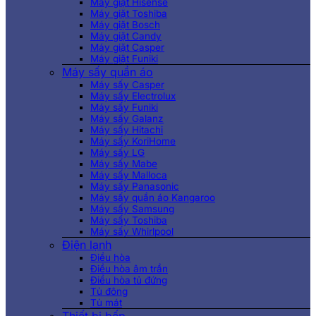
Máy giặt Hisense
Máy giặt Toshiba
Máy giặt Bosch
Máy giặt Candy
Máy giặt Casper
Máy giặt Funiki
Máy sấy quần áo
Máy sấy Casper
Máy sấy Electrolux
Máy sấy Funiki
Máy sấy Galanz
Máy sấy Hitachi
Máy sấy KoriHome
Máy sấy LG
Máy sấy Mabe
Máy sấy Malloca
Máy sấy Panasonic
Máy sấy quần áo Kangaroo
Máy sấy Samsung
Máy sấy Toshiba
Máy sấy Whirlpool
Điện lạnh
Điều hòa
Điều hòa âm trần
Điều hòa tủ đứng
Tủ đông
Tủ mát