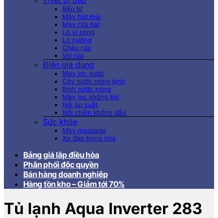
Thiết bị bếp
Bếp từ
Máy hút mùi
Máy rửa bát
Lò vi sóng
Lò nướng
Chậu rửa
Vòi rửa
Điện gia dụng
Máy lọc nước
Cây nước nóng lạnh
Bình nước nóng
Máy lọc không khí
Nồi áp suất
Nồi chiên không dầu
Sức khỏe
Máy massage
Xe đạp trong nhà
Bảng giá lắp điều hòa
Phân phối độc quyền
Bán hàng doanh nghiệp
Hàng tồn kho – Giảm tới 70%
Tủ lạnh Aqua Inverter 283