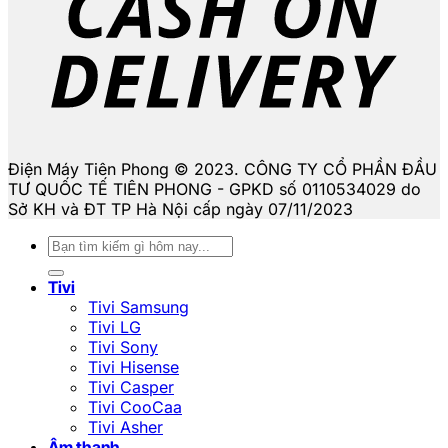
Điện Máy Tiên Phong © 2023. CÔNG TY CỔ PHẦN ĐẦU
TƯ QUỐC TẾ TIÊN PHONG - GPKD số 0110534029 do
Sở KH và ĐT TP Hà Nội cấp ngày 07/11/2023
Tìm
kiếm:
Tivi
Tivi Samsung
Tivi LG
Tivi Sony
Tivi Hisense
Tivi Casper
Tivi CooCaa
Tivi Asher
Âm thanh