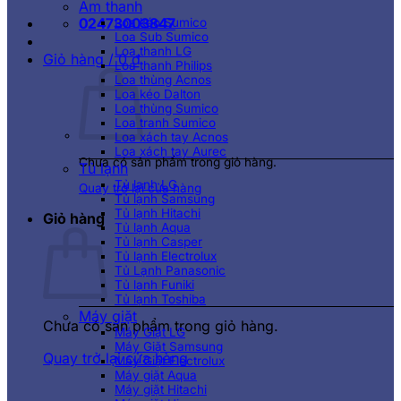
Âm thanh
02473003847
Loa kéo Sumico
Loa Sub Sumico
Loa thanh LG
Giỏ hàng /
0
₫
Loa thanh Philips
Loa thùng Acnos
Loa kéo Dalton
Loa thùng Sumico
Loa tranh Sumico
Loa xách tay Acnos
Loa xách tay Aurec
Chưa có sản phẩm trong giỏ hàng.
Tủ lạnh
Tủ lạnh LG
Quay trở lại cửa hàng
Tủ lạnh Samsung
Tủ lạnh Hitachi
Giỏ hàng
Tủ lạnh Aqua
Tủ lạnh Casper
Tủ lạnh Electrolux
Tủ Lạnh Panasonic
Tủ lạnh Funiki
Tủ lạnh Toshiba
Máy giặt
Chưa có sản phẩm trong giỏ hàng.
Máy Giặt LG
Máy Giặt Samsung
Quay trở lại cửa hàng
Máy Giặt Electrolux
Máy giặt Aqua
Máy giặt Hitachi