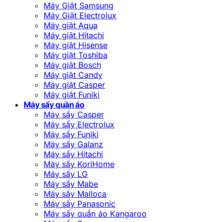
Máy Giặt Samsung
Máy Giặt Electrolux
Máy giặt Aqua
Máy giặt Hitachi
Máy giặt Hisense
Máy giặt Toshiba
Máy giặt Bosch
Máy giặt Candy
Máy giặt Casper
Máy giặt Funiki
Máy sấy quần áo
Máy sấy Casper
Máy sấy Electrolux
Máy sấy Funiki
Máy sấy Galanz
Máy sấy Hitachi
Máy sấy KoriHome
Máy sấy LG
Máy sấy Mabe
Máy sấy Malloca
Máy sấy Panasonic
Máy sấy quần áo Kangaroo