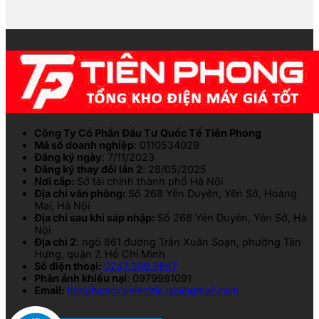
Công Ty Cổ Phần Đầu Tư Quốc Tế Tiên Phong
Mã số doanh nghiệp
: 0110534029
Đăng ký ngày
: 7/11/2023
Đăng ký thay đổi lần 2
: 28/05/2025
Nơi cấp:
Sở tài chính thành phố Hà Nội
Địa chỉ văn phòng:
Số 268 Yên Duyên, Yên Sở, Hoàng
Mai, Hà Nội
Địa chỉ sau khi sáp nhập:
Số 268 Yên Duyên, Yên Sở, Hà
Nội
Địa chỉ 2
: ngõ 861 đường Trần Xuân Soạn, phường Tân
Hưng, quận 7, Hồ Chí Minh
Số điện thoại:
0247.300.3847
Phản ánh khiếu nại
: 0979981091
Email:
tienphongcpelectric.jsc@gmail.com