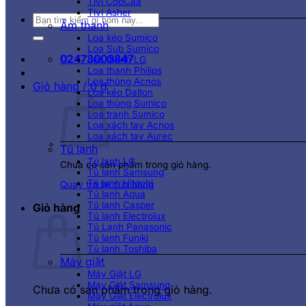
Tivi CooCaa
Tivi Asher
Tìm
Âm thanh
kiếm:
Loa kéo Sumico
Loa Sub Sumico
02473003847
Loa thanh LG
Loa thanh Philips
Loa thùng Acnos
Giỏ hàng /
0
₫
Loa kéo Dalton
Loa thùng Sumico
Loa tranh Sumico
Loa xách tay Acnos
Loa xách tay Aurec
Tủ lạnh
Tủ lạnh LG
Chưa có sản phẩm trong giỏ hàng.
Tủ lạnh Samsung
Tủ lạnh Hitachi
Quay trở lại cửa hàng
Tủ lạnh Aqua
Tủ lạnh Casper
Giỏ hàng
Tủ lạnh Electrolux
Tủ Lạnh Panasonic
Tủ lạnh Funiki
Tủ lạnh Toshiba
Máy giặt
Máy Giặt LG
Máy Giặt Samsung
Chưa có sản phẩm trong giỏ hàng.
Máy Giặt Electrolux