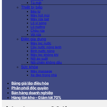
Tủ mát
Thiết bị bếp
Bếp từ
Máy hút mùi
Máy rửa bát
Lò vi sóng
Lò nướng
Chậu rửa
Vòi rửa
Điện gia dụng
Máy lọc nước
Cây nước nóng lạnh
Bình nước nóng
Máy lọc không khí
Nồi áp suất
Nồi chiên không dầu
Sức khỏe
Máy massage
Xe đạp trong nhà
Bảng giá lắp điều hòa
Phân phối độc quyền
Bán hàng doanh nghiệp
Hàng tồn kho – Giảm tới 70%