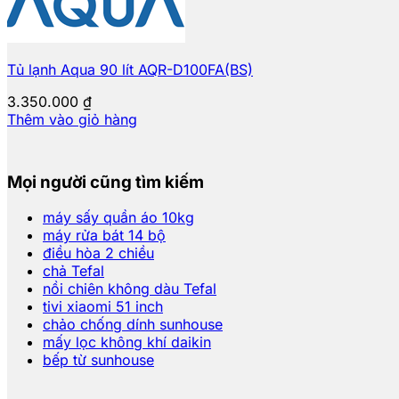
Tủ lạnh Aqua 90 lít AQR-D100FA(BS)
3.350.000
₫
Thêm vào giỏ hàng
Mọi người cũng tìm kiếm
máy sấy quần áo 10kg
máy rửa bát 14 bộ
điều hòa 2 chiều
chả Tefal
nồi chiên không dàu Tefal
tivi xiaomi 51 inch
chảo chống dính sunhouse
mấy lọc không khí daikin
bếp từ sunhouse