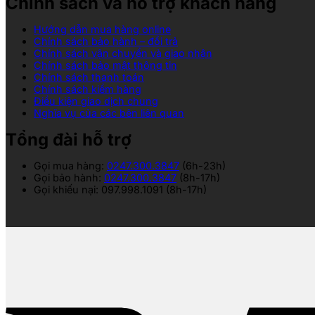
Chính sách và hỗ trợ khách hàng
Hướng dẫn mua hàng online
Chính sách bảo hành – đổi trả
Chính sách vận chuyển và giao nhận
Chính sách bảo mật thông tin
Chính sách thanh toán
Chính sách kiểm hàng
Điều kiện giao dịch chung
Nghĩa vụ của các bên liên quan
Tổng đài hỗ trợ
Gọi mua hàng:
0247.300.3847
(6h-23h)
Gọi bảo hành:
0247.300.3847
(8h-17h)
Gọi khiếu nại: 097.998.1091 (8h-17h)