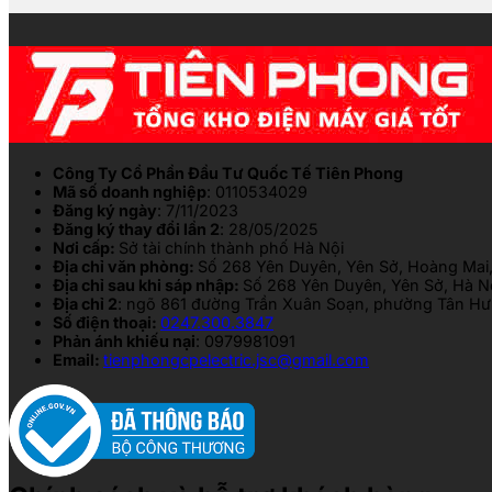
Công Ty Cổ Phần Đầu Tư Quốc Tế Tiên Phong
Mã số doanh nghiệp
: 0110534029
Đăng ký ngày
: 7/11/2023
Đăng ký thay đổi lần 2
: 28/05/2025
Nơi cấp:
Sở tài chính thành phố Hà Nội
Địa chỉ văn phòng:
Số 268 Yên Duyên, Yên Sở, Hoàng Mai,
Địa chỉ sau khi sáp nhập:
Số 268 Yên Duyên, Yên Sở, Hà N
Địa chỉ 2
: ngõ 861 đường Trần Xuân Soạn, phường Tân Hưn
Số điện thoại:
0247.300.3847
Phản ánh khiếu nại
: 0979981091
Email:
tienphongcpelectric.jsc@gmail.com