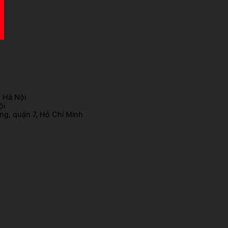
 Hà Nội
ội
g, quận 7, Hồ Chí Minh