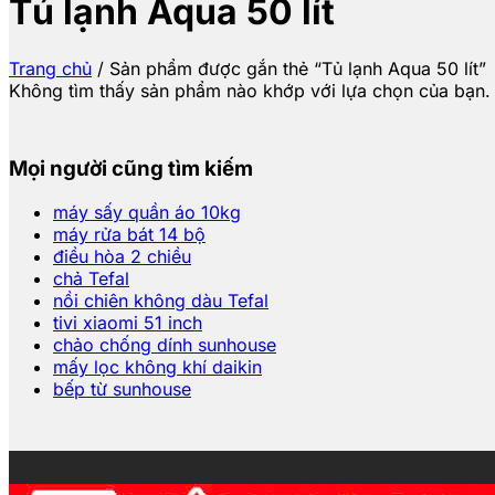
Tủ lạnh Aqua 50 lít
Trang chủ
/
Sản phẩm được gắn thẻ “Tủ lạnh Aqua 50 lít”
Không tìm thấy sản phẩm nào khớp với lựa chọn của bạn.
Mọi người cũng tìm kiếm
máy sấy quần áo 10kg
máy rửa bát 14 bộ
điều hòa 2 chiều
chả Tefal
nồi chiên không dàu Tefal
tivi xiaomi 51 inch
chảo chống dính sunhouse
mấy lọc không khí daikin
bếp từ sunhouse