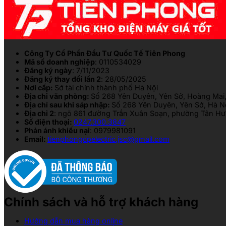
Công Ty Cổ Phần Đầu Tư Quốc Tế Tiên Phong
Mã số doanh nghiệp
: 0110534029
Đăng ký ngày
: 7/11/2023
Đăng ký thay đổi lần 2
: 28/05/2025
Nơi cấp:
Sở tài chính thành phố Hà Nội
Địa chỉ văn phòng:
Số 268 Yên Duyên, Yên Sở, Hoàng Mai,
Địa chỉ sau khi sáp nhập:
Số 268 Yên Duyên, Yên Sở, Hà N
Địa chỉ 2
: ngõ 861 đường Trần Xuân Soạn, phường Tân Hưn
Số điện thoại:
0247.300.3847
Phản ánh khiếu nại
: 0979981091
Email:
tienphongcpelectric.jsc@gmail.com
Chính sách và hỗ trợ khách hàng
Hướng dẫn mua hàng online