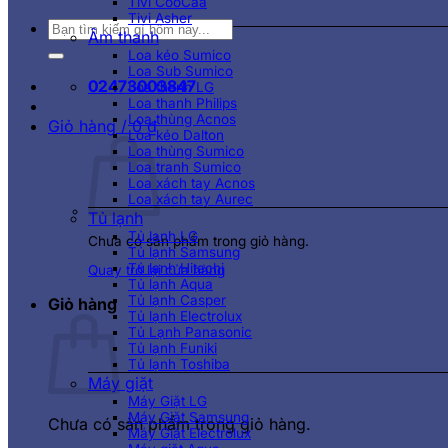
Tivi CooCaa
Tivi Asher
Tìm
Âm thanh
kiếm:
Loa kéo Sumico
Loa Sub Sumico
02473003847
Loa thanh LG
Loa thanh Philips
Loa thùng Acnos
Giỏ hàng /
0
₫
Loa kéo Dalton
Loa thùng Sumico
Loa tranh Sumico
Loa xách tay Acnos
Loa xách tay Aurec
Tủ lạnh
Tủ lạnh LG
Chưa có sản phẩm trong giỏ hàng.
Tủ lạnh Samsung
Tủ lạnh Hitachi
Quay trở lại cửa hàng
Tủ lạnh Aqua
Tủ lạnh Casper
Giỏ hàng
Tủ lạnh Electrolux
Tủ Lạnh Panasonic
Tủ lạnh Funiki
Tủ lạnh Toshiba
Máy giặt
Máy Giặt LG
Máy Giặt Samsung
Chưa có sản phẩm trong giỏ hàng.
Máy Giặt Electrolux