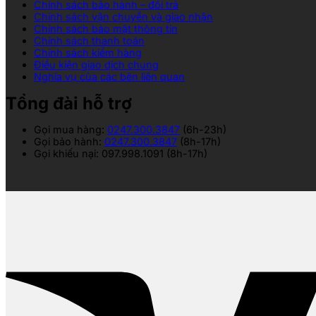
Chính sách bảo hành – đổi trả
Chính sách vận chuyển và giao nhận
Chính sách bảo mật thông tin
Chính sách thanh toán
Chính sách kiểm hàng
Điều kiện giao dịch chung
Nghĩa vụ của các bên liên quan
Tổng đài hỗ trợ
Gọi mua hàng:
0247.300.3847
(6h-23h)
Gọi bảo hành:
0247.300.3847
(8h-17h)
Gọi khiếu nại: 097.998.1091 (8h-17h)