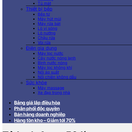
Tủ mát
Thiết bị bếp
Bếp từ
Máy hút mùi
Máy rửa bát
Lò vi sóng
Lò nướng
Chậu rửa
Vòi rửa
Điện gia dụng
Máy lọc nước
Cây nước nóng lạnh
Bình nước nóng
Máy lọc không khí
Nồi áp suất
Nồi chiên không dầu
Sức khỏe
Máy massage
Xe đạp trong nhà
Bảng giá lắp điều hòa
Phân phối độc quyền
Bán hàng doanh nghiệp
Hàng tồn kho – Giảm tới 70%