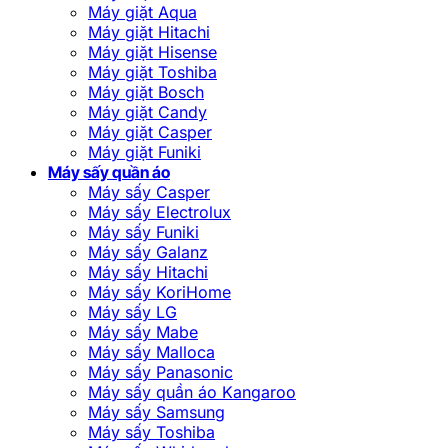
Máy giặt Aqua
Máy giặt Hitachi
Máy giặt Hisense
Máy giặt Toshiba
Máy giặt Bosch
Máy giặt Candy
Máy giặt Casper
Máy giặt Funiki
Máy sấy quần áo
Máy sấy Casper
Máy sấy Electrolux
Máy sấy Funiki
Máy sấy Galanz
Máy sấy Hitachi
Máy sấy KoriHome
Máy sấy LG
Máy sấy Mabe
Máy sấy Malloca
Máy sấy Panasonic
Máy sấy quần áo Kangaroo
Máy sấy Samsung
Máy sấy Toshiba