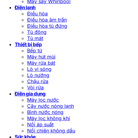
Máy sấy Whirlpool
Điện lạnh
Điều hòa
Điều hòa âm trần
Điều hòa tủ đứng
Tủ đông
Tủ mát
Thiết bị bếp
Bếp từ
Máy hút mùi
Máy rửa bát
Lò vi sóng
Lò nướng
Chậu rửa
Vòi rửa
Điện gia dụng
Máy lọc nước
Cây nước nóng lạnh
Bình nước nóng
Máy lọc không khí
Nồi áp suất
Nồi chiên không dầu
Sức khỏe