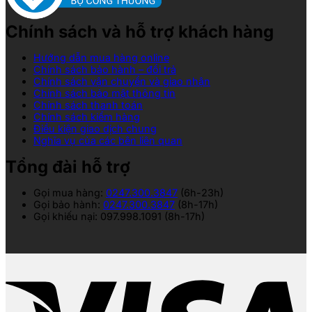
Chính sách và hỗ trợ khách hàng
Hướng dẫn mua hàng online
Chính sách bảo hành – đổi trả
Chính sách vận chuyển và giao nhận
Chính sách bảo mật thông tin
Chính sách thanh toán
Chính sách kiểm hàng
Điều kiện giao dịch chung
Nghĩa vụ của các bên liên quan
Tổng đài hỗ trợ
Gọi mua hàng:
0247.300.3847
(6h-23h)
Gọi bảo hành:
0247.300.3847
(8h-17h)
Gọi khiếu nại: 097.998.1091 (8h-17h)
V