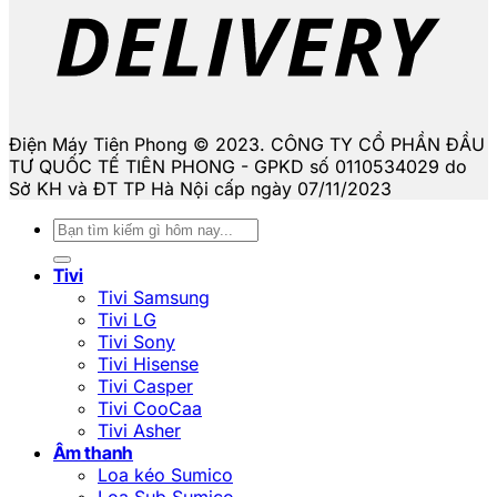
Điện Máy Tiên Phong © 2023. CÔNG TY CỔ PHẦN ĐẦU
TƯ QUỐC TẾ TIÊN PHONG - GPKD số 0110534029 do
Sở KH và ĐT TP Hà Nội cấp ngày 07/11/2023
Tìm
kiếm:
Tivi
Tivi Samsung
Tivi LG
Tivi Sony
Tivi Hisense
Tivi Casper
Tivi CooCaa
Tivi Asher
Âm thanh
Loa kéo Sumico
Loa Sub Sumico