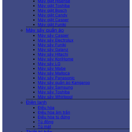
Máy giặt Hisense
Máy giặt Toshiba
Máy giặt Bosch
Máy giặt Candy
Máy giặt Casper
Máy giặt Funiki
Máy sấy quần áo
Máy sấy Casper
Máy sấy Electrolux
Máy sấy Funiki
Máy sấy Galanz
Máy sấy Hitachi
Máy sấy KoriHome
Máy sấy LG
Máy sấy Mabe
Máy sấy Malloca
Máy sấy Panasonic
Máy sấy quần áo Kangaroo
Máy sấy Samsung
Máy sấy Toshiba
Máy sấy Whirlpool
Điện lạnh
Điều hòa
Điều hòa âm trần
Điều hòa tủ đứng
Tủ đông
Tủ mát