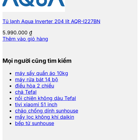
Tủ lạnh Aqua Inverter 204 lít AQR-I227BN
5.990.000
₫
Thêm vào giỏ hàng
Mọi người cũng tìm kiếm
máy sấy quần áo 10kg
máy rửa bát 14 bộ
điều hòa 2 chiều
chả Tefal
nồi chiên không dàu Tefal
tivi xiaomi 51 inch
chảo chống dính sunhouse
mấy lọc không khí daikin
bếp từ sunhouse