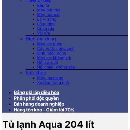
Thiết bị bếp
Bếp từ
Máy hút mùi
Máy rửa bát
Lò vi sóng
Lò nướng
Chậu rửa
Vòi rửa
Điện gia dụng
Máy lọc nước
Cây nước nóng lạnh
Bình nước nóng
Máy lọc không khí
Nồi áp suất
Nồi chiên không dầu
Sức khỏe
Máy massage
Xe đạp trong nhà
Bảng giá lắp điều hòa
Phân phối độc quyền
Bán hàng doanh nghiệp
Hàng tồn kho – Giảm tới 70%
Tủ lạnh Aqua 204 lít