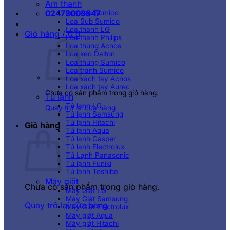
Âm thanh
02473003847
Loa kéo Sumico
Loa Sub Sumico
Loa thanh LG
Giỏ hàng /
0
₫
Loa thanh Philips
Loa thùng Acnos
Loa kéo Dalton
Loa thùng Sumico
Loa tranh Sumico
Loa xách tay Acnos
Loa xách tay Aurec
Chưa có sản phẩm trong giỏ hàng.
Tủ lạnh
Tủ lạnh LG
Quay trở lại cửa hàng
Tủ lạnh Samsung
Tủ lạnh Hitachi
Giỏ hàng
Tủ lạnh Aqua
Tủ lạnh Casper
Tủ lạnh Electrolux
Tủ Lạnh Panasonic
Tủ lạnh Funiki
Tủ lạnh Toshiba
Máy giặt
Chưa có sản phẩm trong giỏ hàng.
Máy Giặt LG
Máy Giặt Samsung
Quay trở lại cửa hàng
Máy Giặt Electrolux
Máy giặt Aqua
Máy giặt Hitachi