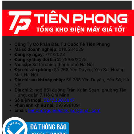
Công Ty Cổ Phần Đầu Tư Quốc Tế Tiên Phong
Mã số doanh nghiệp
: 0110534029
Đăng ký ngày
: 7/11/2023
Đăng ký thay đổi lần 2
: 28/05/2025
Nơi cấp:
Sở tài chính thành phố Hà Nội
Địa chỉ văn phòng:
Số 268 Yên Duyên, Yên Sở, Hoàng
Mai, Hà Nội
Địa chỉ sau khi sáp nhập:
Số 268 Yên Duyên, Yên Sở, Hà
Nội
Địa chỉ 2
: ngõ 861 đường Trần Xuân Soạn, phường Tân
Hưng, quận 7, Hồ Chí Minh
Số điện thoại:
0247.300.3847
Phản ánh khiếu nại
: 0979981091
Email:
tienphongcpelectric.jsc@gmail.com