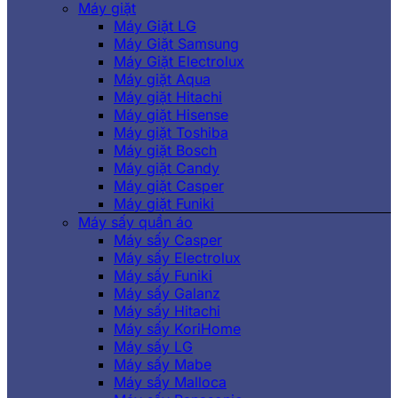
Máy giặt
Máy Giặt LG
Máy Giặt Samsung
Máy Giặt Electrolux
Máy giặt Aqua
Máy giặt Hitachi
Máy giặt Hisense
Máy giặt Toshiba
Máy giặt Bosch
Máy giặt Candy
Máy giặt Casper
Máy giặt Funiki
Máy sấy quần áo
Máy sấy Casper
Máy sấy Electrolux
Máy sấy Funiki
Máy sấy Galanz
Máy sấy Hitachi
Máy sấy KoriHome
Máy sấy LG
Máy sấy Mabe
Máy sấy Malloca