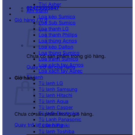
Tivi Asher
02473003847
Âm thanh
Loa kéo Sumico
Giỏ hàng /
0
₫
Loa Sub Sumico
Loa thanh LG
Loa thanh Philips
Loa thùng Acnos
Loa kéo Dalton
Loa thùng Sumico
Chưa có sản phẩm trong giỏ hàng.
Loa tranh Sumico
Loa xách tay Acnos
Quay trở lại cửa hàng
Loa xách tay Aurec
Tủ lạnh
Giỏ hàng
Tủ lạnh LG
Tủ lạnh Samsung
Tủ lạnh Hitachi
Tủ lạnh Aqua
Tủ lạnh Casper
Tủ lạnh Electrolux
Chưa có sản phẩm trong giỏ hàng.
Tủ Lạnh Panasonic
Quay trở lại cửa hàng
Tủ lạnh Funiki
Tủ lạnh Toshiba