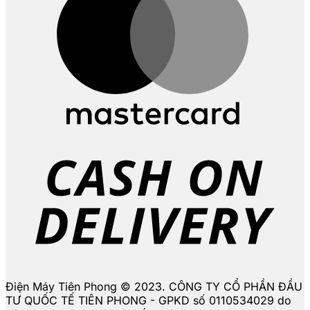
D
Điện Máy Tiên Phong © 2023. CÔNG TY CỔ PHẦN ĐẦU
TƯ QUỐC TẾ TIÊN PHONG - GPKD số 0110534029 do