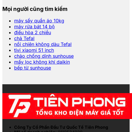
Mọi người cũng tìm kiếm
máy sấy quần áo 10kg
máy rửa bát 14 bộ
điều hòa 2 chiều
chả Tefal
nồi chiên không dàu Tefal
tivi xiaomi 51 inch
chảo chống dính sunhouse
mấy lọc không khí daikin
bếp từ sunhouse
Công Ty Cổ Phần Đầu Tư Quốc Tế Tiên Phong