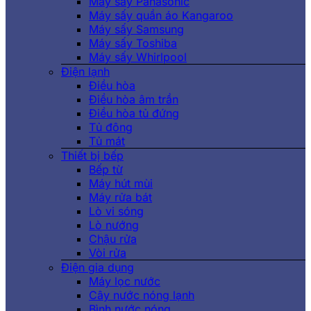
Máy sấy Panasonic
Máy sấy quần áo Kangaroo
Máy sấy Samsung
Máy sấy Toshiba
Máy sấy Whirlpool
Điện lạnh
Điều hòa
Điều hòa âm trần
Điều hòa tủ đứng
Tủ đông
Tủ mát
Thiết bị bếp
Bếp từ
Máy hút mùi
Máy rửa bát
Lò vi sóng
Lò nướng
Chậu rửa
Vòi rửa
Điện gia dụng
Máy lọc nước
Cây nước nóng lạnh
Bình nước nóng