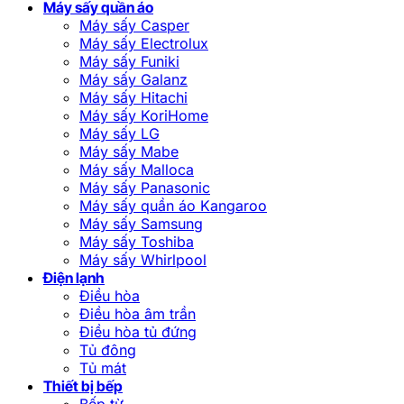
Máy sấy quần áo
Máy sấy Casper
Máy sấy Electrolux
Máy sấy Funiki
Máy sấy Galanz
Máy sấy Hitachi
Máy sấy KoriHome
Máy sấy LG
Máy sấy Mabe
Máy sấy Malloca
Máy sấy Panasonic
Máy sấy quần áo Kangaroo
Máy sấy Samsung
Máy sấy Toshiba
Máy sấy Whirlpool
Điện lạnh
Điều hòa
Điều hòa âm trần
Điều hòa tủ đứng
Tủ đông
Tủ mát
Thiết bị bếp
Bếp từ