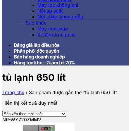
Máy lọc không khí
Nồi áp suất
Nồi chiên không dầu
Sức khỏe
Máy massage
Xe đạp trong nhà
Bảng giá lắp điều hòa
Phân phối độc quyền
Bán hàng doanh nghiệp
Hàng tồn kho – Giảm tới 70%
tủ lạnh 650 lít
Trang chủ
/
Sản phẩm được gắn thẻ “tủ lạnh 650 lít”
Hiển thị kết quả duy nhất
NR-WY720ZMMV