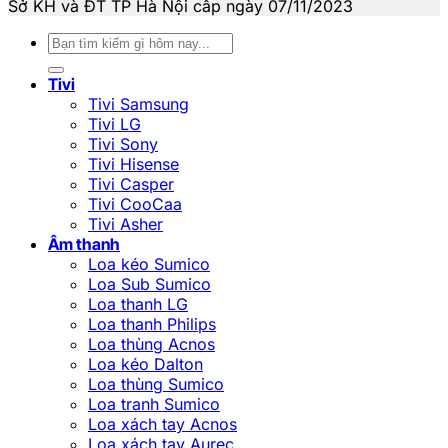
Sở KH và ĐT TP Hà Nội cấp ngày 07/11/2023
Tìm
kiếm:
Tivi
Tivi Samsung
Tivi LG
Tivi Sony
Tivi Hisense
Tivi Casper
Tivi CooCaa
Tivi Asher
Âm thanh
Loa kéo Sumico
Loa Sub Sumico
Loa thanh LG
Loa thanh Philips
Loa thùng Acnos
Loa kéo Dalton
Loa thùng Sumico
Loa tranh Sumico
Loa xách tay Acnos
Loa xách tay Aurec