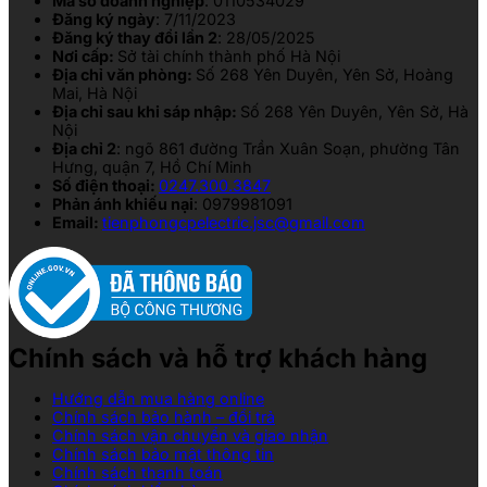
Mã số doanh nghiệp
: 0110534029
Đăng ký ngày
: 7/11/2023
Đăng ký thay đổi lần 2
: 28/05/2025
Nơi cấp:
Sở tài chính thành phố Hà Nội
Địa chỉ văn phòng:
Số 268 Yên Duyên, Yên Sở, Hoàng
Mai, Hà Nội
Địa chỉ sau khi sáp nhập:
Số 268 Yên Duyên, Yên Sở, Hà
Nội
Địa chỉ 2
: ngõ 861 đường Trần Xuân Soạn, phường Tân
Hưng, quận 7, Hồ Chí Minh
Số điện thoại:
0247.300.3847
Phản ánh khiếu nại
: 0979981091
Email:
tienphongcpelectric.jsc@gmail.com
Chính sách và hỗ trợ khách hàng
Hướng dẫn mua hàng online
Chính sách bảo hành – đổi trả
Chính sách vận chuyển và giao nhận
Chính sách bảo mật thông tin
Chính sách thanh toán