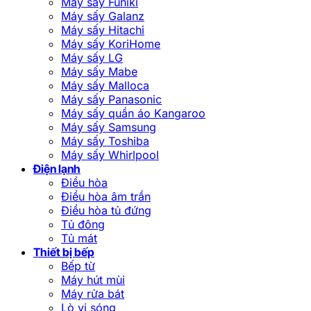
Máy sấy Funiki
Máy sấy Galanz
Máy sấy Hitachi
Máy sấy KoriHome
Máy sấy LG
Máy sấy Mabe
Máy sấy Malloca
Máy sấy Panasonic
Máy sấy quần áo Kangaroo
Máy sấy Samsung
Máy sấy Toshiba
Máy sấy Whirlpool
Điện lạnh
Điều hòa
Điều hòa âm trần
Điều hòa tủ đứng
Tủ đông
Tủ mát
Thiết bị bếp
Bếp từ
Máy hút mùi
Máy rửa bát
Lò vi sóng