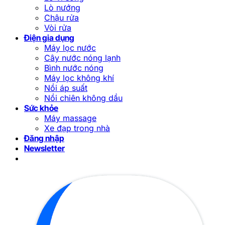
Lò nướng
Chậu rửa
Vòi rửa
Điện gia dụng
Máy lọc nước
Cây nước nóng lạnh
Bình nước nóng
Máy lọc không khí
Nồi áp suất
Nồi chiên không dầu
Sức khỏe
Máy massage
Xe đạp trong nhà
Đăng nhập
Newsletter