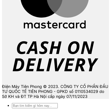
D
Điện Máy Tiên Phong © 2023. CÔNG TY CỔ PHẦN ĐẦU
TƯ QUỐC TẾ TIÊN PHONG - GPKD số 0110534029 do
Sở KH và ĐT TP Hà Nội cấp ngày 07/11/2023
Tìm
kiếm: