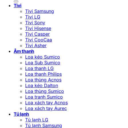
Tivi
Tivi Samsung
Tivi LG
Tivi Sony
Tivi Hisense
Tivi Casper
Tivi CooCaa
Tivi Asher
Âm thanh
Loa kéo Sumico
Loa Sub Sumico
Loa thanh LG
Loa thanh Philips
Loa thùng Acnos
Loa kéo Dalton
Loa thùng Sumico
Loa tranh Sumico
Loa xách tay Acnos
Loa xách tay Aurec
Tủ lạnh
Tủ lạnh LG
Tủ lạnh Samsung