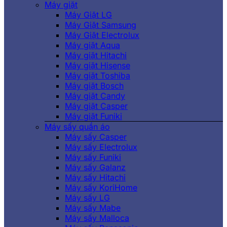
Máy giặt
Máy Giặt LG
Máy Giặt Samsung
Máy Giặt Electrolux
Máy giặt Aqua
Máy giặt Hitachi
Máy giặt Hisense
Máy giặt Toshiba
Máy giặt Bosch
Máy giặt Candy
Máy giặt Casper
Máy giặt Funiki
Máy sấy quần áo
Máy sấy Casper
Máy sấy Electrolux
Máy sấy Funiki
Máy sấy Galanz
Máy sấy Hitachi
Máy sấy KoriHome
Máy sấy LG
Máy sấy Mabe
Máy sấy Malloca