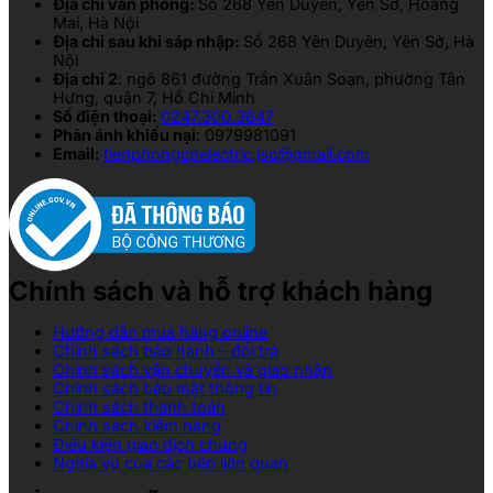
Địa chỉ văn phòng:
Số 268 Yên Duyên, Yên Sở, Hoàng
Mai, Hà Nội
Địa chỉ sau khi sáp nhập:
Số 268 Yên Duyên, Yên Sở, Hà
Nội
Địa chỉ 2
: ngõ 861 đường Trần Xuân Soạn, phường Tân
Hưng, quận 7, Hồ Chí Minh
Số điện thoại:
0247.300.3847
Phản ánh khiếu nại
: 0979981091
Email:
tienphongcpelectric.jsc@gmail.com
Chính sách và hỗ trợ khách hàng
Hướng dẫn mua hàng online
Chính sách bảo hành – đổi trả
Chính sách vận chuyển và giao nhận
Chính sách bảo mật thông tin
Chính sách thanh toán
Chính sách kiểm hàng
Điều kiện giao dịch chung
Nghĩa vụ của các bên liên quan