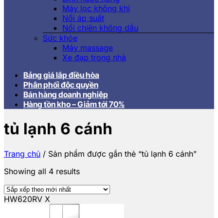
Máy lọc không khí
Nồi áp suất
Nồi chiên không dầu
Sức khỏe
Máy massage
Xe đạp trong nhà
Bảng giá lắp điều hòa
Phân phối độc quyền
Bán hàng doanh nghiệp
Hàng tồn kho – Giảm tới 70%
tủ lạnh 6 cánh
Trang chủ
/
Sản phẩm được gắn thẻ “tủ lạnh 6 cánh”
Showing all 4 results
HW620RV X