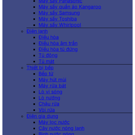
Máy sấy Panasonic
Máy sấy quần áo Kangaroo
Máy sấy Samsung
Máy sấy Toshiba
Máy sấy Whirlpool
Điện lạnh
Điều hòa
Điều hòa âm trần
Điều hòa tủ đứng
Tủ đông
Tủ mát
Thiết bị bếp
Bếp từ
Máy hút mùi
Máy rửa bát
Lò vi sóng
Lò nướng
Chậu rửa
Vòi rửa
Điện gia dụng
Máy lọc nước
Cây nước nóng lạnh
Bình nước nóng