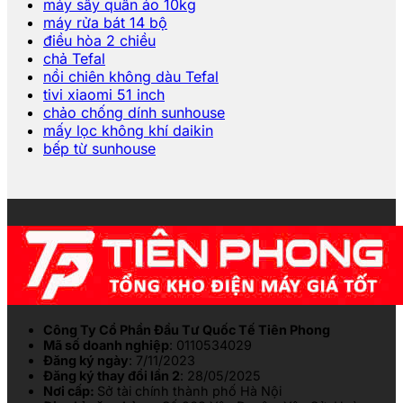
máy sấy quần áo 10kg
máy rửa bát 14 bộ
điều hòa 2 chiều
chả Tefal
nồi chiên không dàu Tefal
tivi xiaomi 51 inch
chảo chống dính sunhouse
mấy lọc không khí daikin
bếp từ sunhouse
Công Ty Cổ Phần Đầu Tư Quốc Tế Tiên Phong
Mã số doanh nghiệp
: 0110534029
Đăng ký ngày
: 7/11/2023
Đăng ký thay đổi lần 2
: 28/05/2025
Nơi cấp:
Sở tài chính thành phố Hà Nội