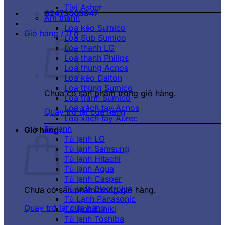
Tivi Asher
02473003847
Âm thanh
Loa kéo Sumico
Giỏ hàng /
0
₫
Loa Sub Sumico
Loa thanh LG
Loa thanh Philips
Loa thùng Acnos
Loa kéo Dalton
Loa thùng Sumico
Chưa có sản phẩm trong giỏ hàng.
Loa tranh Sumico
Loa xách tay Acnos
Quay trở lại cửa hàng
Loa xách tay Aurec
Tủ lạnh
Giỏ hàng
Tủ lạnh LG
Tủ lạnh Samsung
Tủ lạnh Hitachi
Tủ lạnh Aqua
Tủ lạnh Casper
Tủ lạnh Electrolux
Chưa có sản phẩm trong giỏ hàng.
Tủ Lạnh Panasonic
Quay trở lại cửa hàng
Tủ lạnh Funiki
Tủ lạnh Toshiba