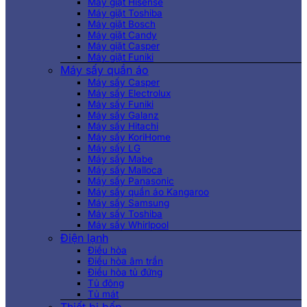
Máy giặt Hisense
Máy giặt Toshiba
Máy giặt Bosch
Máy giặt Candy
Máy giặt Casper
Máy giặt Funiki
Máy sấy quần áo
Máy sấy Casper
Máy sấy Electrolux
Máy sấy Funiki
Máy sấy Galanz
Máy sấy Hitachi
Máy sấy KoriHome
Máy sấy LG
Máy sấy Mabe
Máy sấy Malloca
Máy sấy Panasonic
Máy sấy quần áo Kangaroo
Máy sấy Samsung
Máy sấy Toshiba
Máy sấy Whirlpool
Điện lạnh
Điều hòa
Điều hòa âm trần
Điều hòa tủ đứng
Tủ đông
Tủ mát