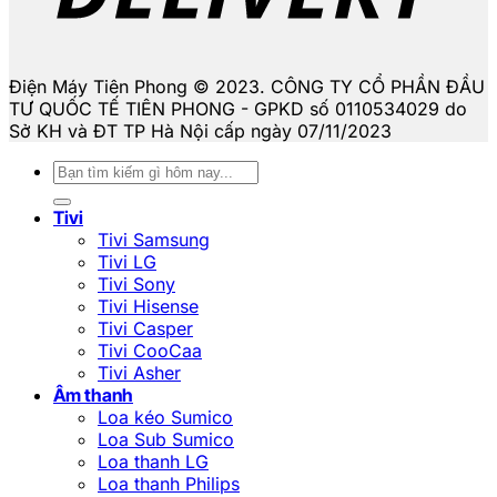
Điện Máy Tiên Phong © 2023. CÔNG TY CỔ PHẦN ĐẦU
TƯ QUỐC TẾ TIÊN PHONG - GPKD số 0110534029 do
Sở KH và ĐT TP Hà Nội cấp ngày 07/11/2023
Tìm
kiếm:
Tivi
Tivi Samsung
Tivi LG
Tivi Sony
Tivi Hisense
Tivi Casper
Tivi CooCaa
Tivi Asher
Âm thanh
Loa kéo Sumico
Loa Sub Sumico
Loa thanh LG
Loa thanh Philips