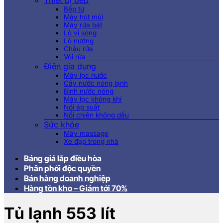
Thiết bị bếp
Bếp từ
Máy hút mùi
Máy rửa bát
Lò vi sóng
Lò nướng
Chậu rửa
Vòi rửa
Điện gia dụng
Máy lọc nước
Cây nước nóng lạnh
Bình nước nóng
Máy lọc không khí
Nồi áp suất
Nồi chiên không dầu
Sức khỏe
Máy massage
Xe đạp trong nhà
Bảng giá lắp điều hòa
Phân phối độc quyền
Bán hàng doanh nghiệp
Hàng tồn kho – Giảm tới 70%
Tủ lạnh 553 lít