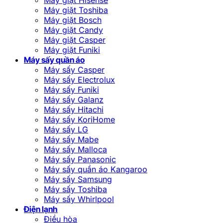
Máy giặt Toshiba
Máy giặt Bosch
Máy giặt Candy
Máy giặt Casper
Máy giặt Funiki
Máy sấy quần áo
Máy sấy Casper
Máy sấy Electrolux
Máy sấy Funiki
Máy sấy Galanz
Máy sấy Hitachi
Máy sấy KoriHome
Máy sấy LG
Máy sấy Mabe
Máy sấy Malloca
Máy sấy Panasonic
Máy sấy quần áo Kangaroo
Máy sấy Samsung
Máy sấy Toshiba
Máy sấy Whirlpool
Điện lạnh
Điều hòa