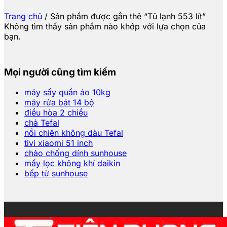
Trang chủ
/
Sản phẩm được gắn thẻ “Tủ lạnh 553 lít”
Không tìm thấy sản phẩm nào khớp với lựa chọn của
bạn.
Mọi người cũng tìm kiếm
máy sấy quần áo 10kg
máy rửa bát 14 bộ
điều hòa 2 chiều
chả Tefal
nồi chiên không dàu Tefal
tivi xiaomi 51 inch
chảo chống dính sunhouse
mấy lọc không khí daikin
bếp từ sunhouse