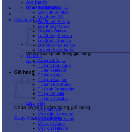
Âm thanh
02473003847
Loa kéo Sumico
Loa Sub Sumico
Loa thanh LG
Giỏ hàng /
0
₫
Loa thanh Philips
Loa thùng Acnos
Loa kéo Dalton
Loa thùng Sumico
Loa tranh Sumico
Loa xách tay Acnos
Loa xách tay Aurec
Chưa có sản phẩm trong giỏ hàng.
Tủ lạnh
Tủ lạnh LG
Quay trở lại cửa hàng
Tủ lạnh Samsung
Tủ lạnh Hitachi
Giỏ hàng
Tủ lạnh Aqua
Tủ lạnh Casper
Tủ lạnh Electrolux
Tủ Lạnh Panasonic
Tủ lạnh Funiki
Tủ lạnh Toshiba
Máy giặt
Chưa có sản phẩm trong giỏ hàng.
Máy Giặt LG
Máy Giặt Samsung
Quay trở lại cửa hàng
Máy Giặt Electrolux
Máy giặt Aqua
Máy giặt Hitachi