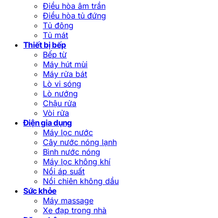
Điều hòa âm trần
Điều hòa tủ đứng
Tủ đông
Tủ mát
Thiết bị bếp
Bếp từ
Máy hút mùi
Máy rửa bát
Lò vi sóng
Lò nướng
Chậu rửa
Vòi rửa
Điện gia dụng
Máy lọc nước
Cây nước nóng lạnh
Bình nước nóng
Máy lọc không khí
Nồi áp suất
Nồi chiên không dầu
Sức khỏe
Máy massage
Xe đạp trong nhà