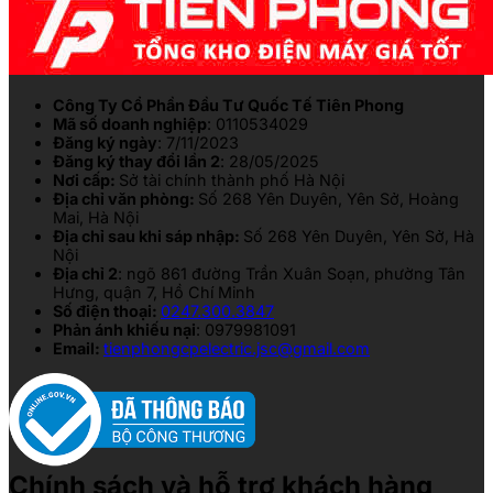
Công Ty Cổ Phần Đầu Tư Quốc Tế Tiên Phong
Mã số doanh nghiệp
: 0110534029
Đăng ký ngày
: 7/11/2023
Đăng ký thay đổi lần 2
: 28/05/2025
Nơi cấp:
Sở tài chính thành phố Hà Nội
Địa chỉ văn phòng:
Số 268 Yên Duyên, Yên Sở, Hoàng
Mai, Hà Nội
Địa chỉ sau khi sáp nhập:
Số 268 Yên Duyên, Yên Sở, Hà
Nội
Địa chỉ 2
: ngõ 861 đường Trần Xuân Soạn, phường Tân
Hưng, quận 7, Hồ Chí Minh
Số điện thoại:
0247.300.3847
Phản ánh khiếu nại
: 0979981091
Email:
tienphongcpelectric.jsc@gmail.com
Chính sách và hỗ trợ khách hàng