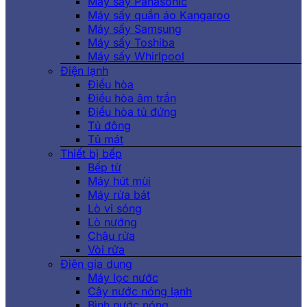
Máy sấy Panasonic
Máy sấy quần áo Kangaroo
Máy sấy Samsung
Máy sấy Toshiba
Máy sấy Whirlpool
Điện lạnh
Điều hòa
Điều hòa âm trần
Điều hòa tủ đứng
Tủ đông
Tủ mát
Thiết bị bếp
Bếp từ
Máy hút mùi
Máy rửa bát
Lò vi sóng
Lò nướng
Chậu rửa
Vòi rửa
Điện gia dụng
Máy lọc nước
Cây nước nóng lạnh
Bình nước nóng