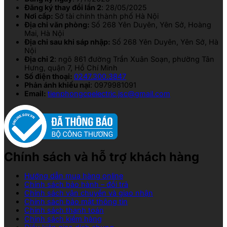
Đăng ký thay đổi lần 2
: 28/05/2025
Nơi cấp:
Sở tài chính thành phố Hà Nội
Địa chỉ văn phòng:
Số 268 Yên Duyên, Yên Sở, Hoàng
Mai, Hà Nội
Địa chỉ sau khi sáp nhập:
Số 268 Yên Duyên, Yên Sở, Hà
Nội
Địa chỉ 2
: ngõ 861 đường Trần Xuân Soạn, phường Tân
Hưng, quận 7, Hồ Chí Minh
Số điện thoại:
0247.300.3847
Phản ánh khiếu nại
: 0979981091
Email:
tienphongcpelectric.jsc@gmail.com
Chính sách và hỗ trợ khách hàng
Hướng dẫn mua hàng online
Chính sách bảo hành – đổi trả
Chính sách vận chuyển và giao nhận
Chính sách bảo mật thông tin
Chính sách thanh toán
Chính sách kiểm hàng