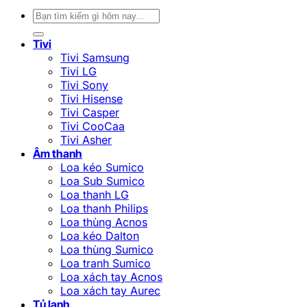
Tìm
kiếm:
Tivi
Tivi Samsung
Tivi LG
Tivi Sony
Tivi Hisense
Tivi Casper
Tivi CooCaa
Tivi Asher
Âm thanh
Loa kéo Sumico
Loa Sub Sumico
Loa thanh LG
Loa thanh Philips
Loa thùng Acnos
Loa kéo Dalton
Loa thùng Sumico
Loa tranh Sumico
Loa xách tay Acnos
Loa xách tay Aurec
Tủ lạnh