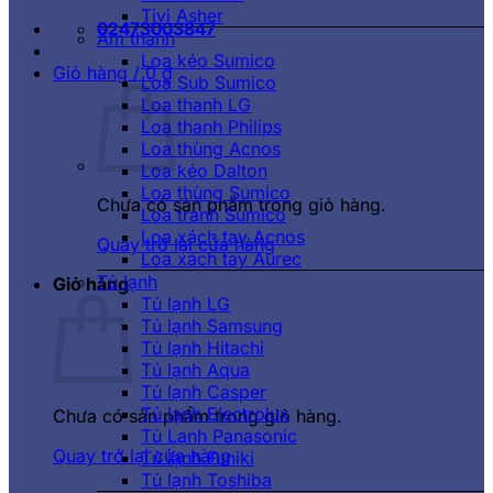
Tivi Asher
02473003847
Âm thanh
Loa kéo Sumico
Giỏ hàng /
0
₫
Loa Sub Sumico
Loa thanh LG
Loa thanh Philips
Loa thùng Acnos
Loa kéo Dalton
Loa thùng Sumico
Chưa có sản phẩm trong giỏ hàng.
Loa tranh Sumico
Loa xách tay Acnos
Quay trở lại cửa hàng
Loa xách tay Aurec
Tủ lạnh
Giỏ hàng
Tủ lạnh LG
Tủ lạnh Samsung
Tủ lạnh Hitachi
Tủ lạnh Aqua
Tủ lạnh Casper
Tủ lạnh Electrolux
Chưa có sản phẩm trong giỏ hàng.
Tủ Lạnh Panasonic
Quay trở lại cửa hàng
Tủ lạnh Funiki
Tủ lạnh Toshiba