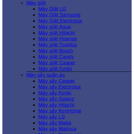
Máy giặt
Máy Giặt LG
Máy Giặt Samsung
Máy Giặt Electrolux
Máy giặt Aqua
Máy giặt Hitachi
Máy giặt Hisense
Máy giặt Toshiba
Máy giặt Bosch
Máy giặt Candy
Máy giặt Casper
Máy giặt Funiki
Máy sấy quần áo
Máy sấy Casper
Máy sấy Electrolux
Máy sấy Funiki
Máy sấy Galanz
Máy sấy Hitachi
Máy sấy KoriHome
Máy sấy LG
Máy sấy Mabe
Máy sấy Malloca