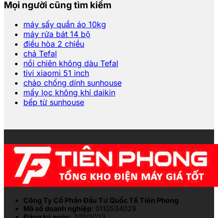
Mọi người cũng tìm kiếm
máy sấy quần áo 10kg
máy rửa bát 14 bộ
điều hòa 2 chiều
chả Tefal
nồi chiên không dàu Tefal
tivi xiaomi 51 inch
chảo chống dính sunhouse
mấy lọc không khí daikin
bếp từ sunhouse
Công Ty Cổ Phần Đầu Tư Quốc Tế Tiên Phong
Mã số doanh nghiệp
: 0110534029
Đăng ký ngày
: 7/11/2023