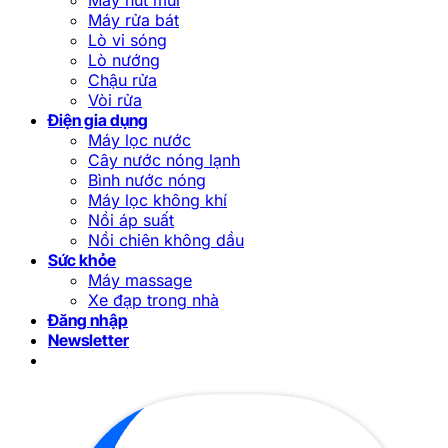
Máy rửa bát
Lò vi sóng
Lò nướng
Chậu rửa
Vòi rửa
Điện gia dụng
Máy lọc nước
Cây nước nóng lạnh
Bình nước nóng
Máy lọc không khí
Nồi áp suất
Nồi chiên không dầu
Sức khỏe
Máy massage
Xe đạp trong nhà
Đăng nhập
Newsletter