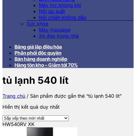
Máy lọc không khí
Nồi áp suất
Nồi chiên không dầu
Sức khỏe
Máy massage
Xe đạp trong nhà
Bảng giá lắp điều hòa
Phân phối độc quyền
Bán hàng doanh nghiệp
Hàng tồn kho – Giảm tới 70%
tủ lạnh 540 lít
Trang chủ
/
Sản phẩm được gắn thẻ “tủ lạnh 540 lít”
Hiển thị kết quả duy nhất
HW540RV XK