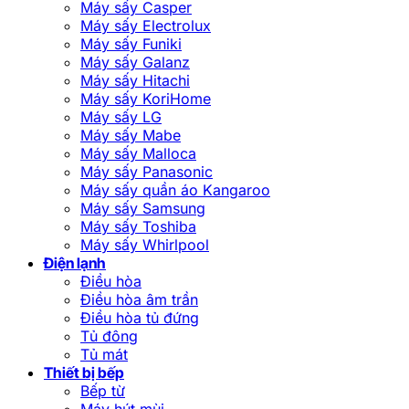
Máy sấy Casper
Máy sấy Electrolux
Máy sấy Funiki
Máy sấy Galanz
Máy sấy Hitachi
Máy sấy KoriHome
Máy sấy LG
Máy sấy Mabe
Máy sấy Malloca
Máy sấy Panasonic
Máy sấy quần áo Kangaroo
Máy sấy Samsung
Máy sấy Toshiba
Máy sấy Whirlpool
Điện lạnh
Điều hòa
Điều hòa âm trần
Điều hòa tủ đứng
Tủ đông
Tủ mát
Thiết bị bếp
Bếp từ
Máy hút mùi