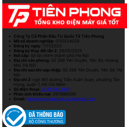
Công Ty Cổ Phần Đầu Tư Quốc Tế Tiên Phong
Mã số doanh nghiệp
: 0110534029
Đăng ký ngày
: 7/11/2023
Đăng ký thay đổi lần 2
: 28/05/2025
Nơi cấp:
Sở tài chính thành phố Hà Nội
Địa chỉ văn phòng:
Số 268 Yên Duyên, Yên Sở, Hoàng
Mai, Hà Nội
Địa chỉ sau khi sáp nhập:
Số 268 Yên Duyên, Yên Sở, Hà
Nội
Địa chỉ 2
: ngõ 861 đường Trần Xuân Soạn, phường Tân
Hưng, quận 7, Hồ Chí Minh
Số điện thoại:
0247.300.3847
Phản ánh khiếu nại
: 0979981091
Email:
tienphongcpelectric.jsc@gmail.com