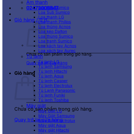
Âm thanh
02473003847
Loa kéo Sumico
Loa Sub Sumico
Loa thanh LG
Giỏ hàng /
0
₫
Loa thanh Philips
Loa thùng Acnos
Loa kéo Dalton
Loa thùng Sumico
Loa tranh Sumico
Loa xách tay Acnos
Loa xách tay Aurec
Chưa có sản phẩm trong giỏ hàng.
Tủ lạnh
Tủ lạnh LG
Quay trở lại cửa hàng
Tủ lạnh Samsung
Tủ lạnh Hitachi
Giỏ hàng
Tủ lạnh Aqua
Tủ lạnh Casper
Tủ lạnh Electrolux
Tủ Lạnh Panasonic
Tủ lạnh Funiki
Tủ lạnh Toshiba
Máy giặt
Chưa có sản phẩm trong giỏ hàng.
Máy Giặt LG
Máy Giặt Samsung
Quay trở lại cửa hàng
Máy Giặt Electrolux
Máy giặt Aqua
Máy giặt Hitachi