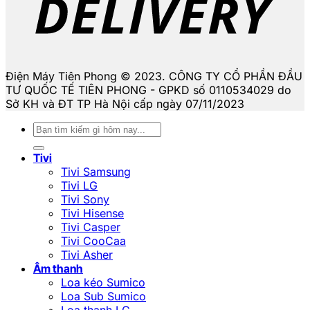
Điện Máy Tiên Phong © 2023. CÔNG TY CỔ PHẦN ĐẦU
TƯ QUỐC TẾ TIÊN PHONG - GPKD số 0110534029 do
Sở KH và ĐT TP Hà Nội cấp ngày 07/11/2023
Tìm
kiếm:
Tivi
Tivi Samsung
Tivi LG
Tivi Sony
Tivi Hisense
Tivi Casper
Tivi CooCaa
Tivi Asher
Âm thanh
Loa kéo Sumico
Loa Sub Sumico
Loa thanh LG