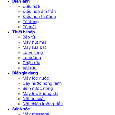
Điện lạnh
Điều hòa
Điều hòa âm trần
Điều hòa tủ đứng
Tủ đông
Tủ mát
Thiết bị bếp
Bếp từ
Máy hút mùi
Máy rửa bát
Lò vi sóng
Lò nướng
Chậu rửa
Vòi rửa
Điện gia dụng
Máy lọc nước
Cây nước nóng lạnh
Bình nước nóng
Máy lọc không khí
Nồi áp suất
Nồi chiên không dầu
Sức khỏe
Máy massage