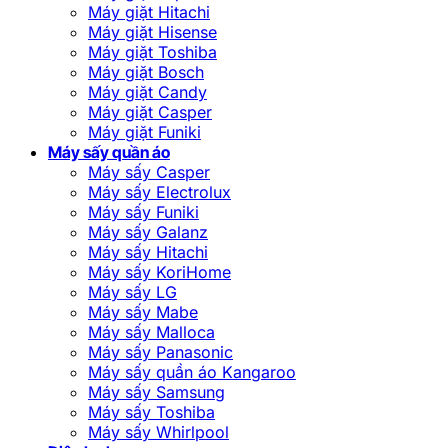
Máy giặt Hitachi
Máy giặt Hisense
Máy giặt Toshiba
Máy giặt Bosch
Máy giặt Candy
Máy giặt Casper
Máy giặt Funiki
Máy sấy quần áo
Máy sấy Casper
Máy sấy Electrolux
Máy sấy Funiki
Máy sấy Galanz
Máy sấy Hitachi
Máy sấy KoriHome
Máy sấy LG
Máy sấy Mabe
Máy sấy Malloca
Máy sấy Panasonic
Máy sấy quần áo Kangaroo
Máy sấy Samsung
Máy sấy Toshiba
Máy sấy Whirlpool