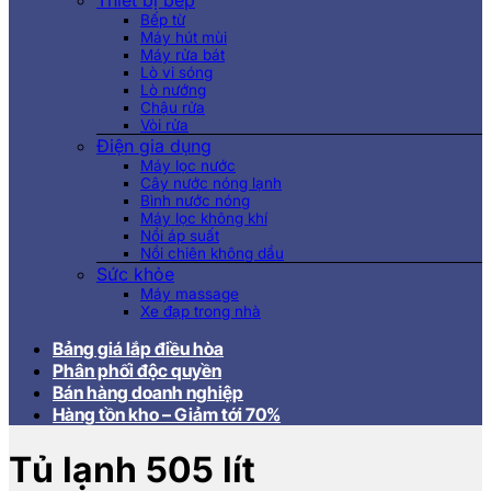
Thiết bị bếp
Bếp từ
Máy hút mùi
Máy rửa bát
Lò vi sóng
Lò nướng
Chậu rửa
Vòi rửa
Điện gia dụng
Máy lọc nước
Cây nước nóng lạnh
Bình nước nóng
Máy lọc không khí
Nồi áp suất
Nồi chiên không dầu
Sức khỏe
Máy massage
Xe đạp trong nhà
Bảng giá lắp điều hòa
Phân phối độc quyền
Bán hàng doanh nghiệp
Hàng tồn kho – Giảm tới 70%
Tủ lạnh 505 lít