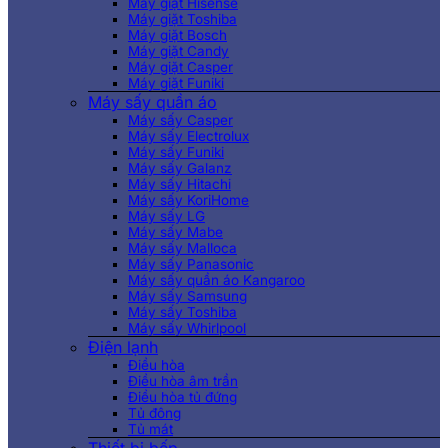
Máy giặt Hisense
Máy giặt Toshiba
Máy giặt Bosch
Máy giặt Candy
Máy giặt Casper
Máy giặt Funiki
Máy sấy quần áo
Máy sấy Casper
Máy sấy Electrolux
Máy sấy Funiki
Máy sấy Galanz
Máy sấy Hitachi
Máy sấy KoriHome
Máy sấy LG
Máy sấy Mabe
Máy sấy Malloca
Máy sấy Panasonic
Máy sấy quần áo Kangaroo
Máy sấy Samsung
Máy sấy Toshiba
Máy sấy Whirlpool
Điện lạnh
Điều hòa
Điều hòa âm trần
Điều hòa tủ đứng
Tủ đông
Tủ mát