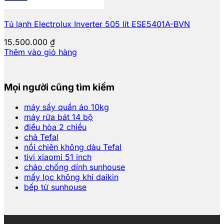
Tủ lạnh Electrolux Inverter 505 lít ESE5401A-BVN
15.500.000
₫
Thêm vào giỏ hàng
Mọi người cũng tìm kiếm
máy sấy quần áo 10kg
máy rửa bát 14 bộ
điều hòa 2 chiều
chả Tefal
nồi chiên không dàu Tefal
tivi xiaomi 51 inch
chảo chống dính sunhouse
mấy lọc không khí daikin
bếp từ sunhouse