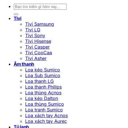
Tìm
kiếm:
Tivi
Tivi Samsung
Tivi LG
Tivi Sony
Tivi Hisense
Tivi Casper
Tivi CooCaa
Tivi Asher
Âm thanh
Loa kéo Sumico
Loa Sub Sumico
Loa thanh LG
Loa thanh Philips
Loa thùng Acnos
Loa kéo Dalton
Loa thùng Sumico
Loa tranh Sumico
Loa xách tay Acnos
Loa xách tay Aurec
Tủ lạnh