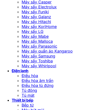
Máy sấy Casper
Máy sấy Electrolux
Máy sấy Funiki
Máy sấy Galanz
Máy sấy Hitachi
Máy sấy KoriHome
Máy sấy LG
Máy sấy Mabe
Máy sấy Malloca
Máy sấy Panasonic
Máy sấy quần áo Kangaroo
Máy sấy Samsung
Máy sấy Toshiba
Máy sấy Whirlpool
Điện lạnh
Điều hòa
Điều hòa âm trần
Điều hòa tủ đứng
Tủ đông
Tủ mát
Thiết bị bếp
Bếp từ
Máy hút mùi