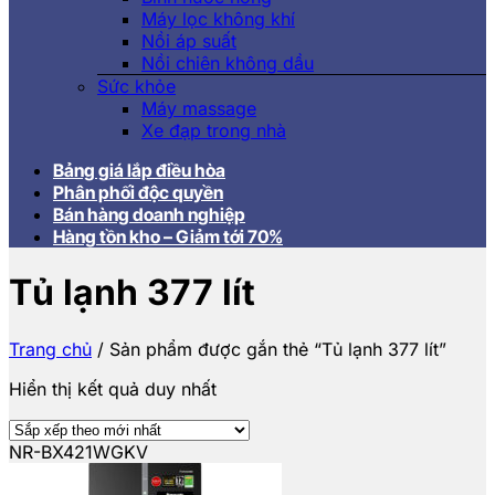
Máy lọc không khí
Nồi áp suất
Nồi chiên không dầu
Sức khỏe
Máy massage
Xe đạp trong nhà
Bảng giá lắp điều hòa
Phân phối độc quyền
Bán hàng doanh nghiệp
Hàng tồn kho – Giảm tới 70%
Tủ lạnh 377 lít
Trang chủ
/
Sản phẩm được gắn thẻ “Tủ lạnh 377 lít”
Hiển thị kết quả duy nhất
NR-BX421WGKV