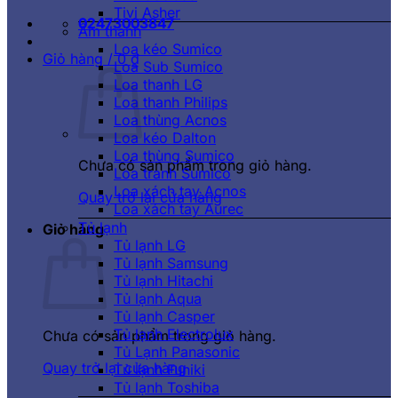
Tivi Asher
02473003847
Âm thanh
Loa kéo Sumico
Giỏ hàng /
0
₫
Loa Sub Sumico
Loa thanh LG
Loa thanh Philips
Loa thùng Acnos
Loa kéo Dalton
Loa thùng Sumico
Chưa có sản phẩm trong giỏ hàng.
Loa tranh Sumico
Loa xách tay Acnos
Quay trở lại cửa hàng
Loa xách tay Aurec
Tủ lạnh
Giỏ hàng
Tủ lạnh LG
Tủ lạnh Samsung
Tủ lạnh Hitachi
Tủ lạnh Aqua
Tủ lạnh Casper
Tủ lạnh Electrolux
Chưa có sản phẩm trong giỏ hàng.
Tủ Lạnh Panasonic
Quay trở lại cửa hàng
Tủ lạnh Funiki
Tủ lạnh Toshiba