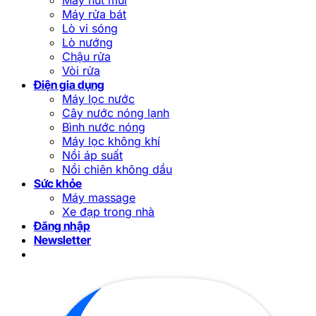
Máy rửa bát
Lò vi sóng
Lò nướng
Chậu rửa
Vòi rửa
Điện gia dụng
Máy lọc nước
Cây nước nóng lạnh
Bình nước nóng
Máy lọc không khí
Nồi áp suất
Nồi chiên không dầu
Sức khỏe
Máy massage
Xe đạp trong nhà
Đăng nhập
Newsletter