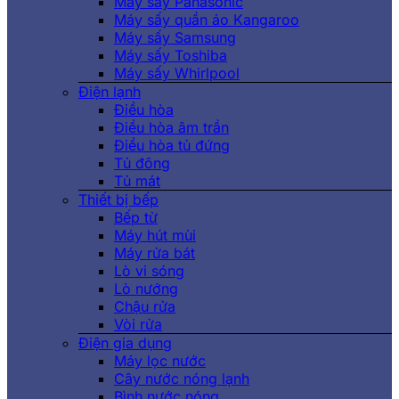
Máy sấy Panasonic
Máy sấy quần áo Kangaroo
Máy sấy Samsung
Máy sấy Toshiba
Máy sấy Whirlpool
Điện lạnh
Điều hòa
Điều hòa âm trần
Điều hòa tủ đứng
Tủ đông
Tủ mát
Thiết bị bếp
Bếp từ
Máy hút mùi
Máy rửa bát
Lò vi sóng
Lò nướng
Chậu rửa
Vòi rửa
Điện gia dụng
Máy lọc nước
Cây nước nóng lạnh
Bình nước nóng