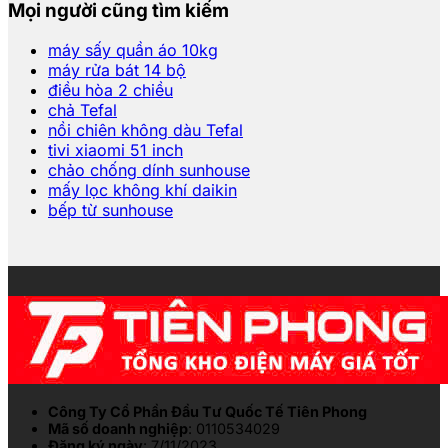
Mọi người cũng tìm kiếm
máy sấy quần áo 10kg
máy rửa bát 14 bộ
điều hòa 2 chiều
chả Tefal
nồi chiên không dàu Tefal
tivi xiaomi 51 inch
chảo chống dính sunhouse
mấy lọc không khí daikin
bếp từ sunhouse
Công Ty Cổ Phần Đầu Tư Quốc Tế Tiên Phong
Mã số doanh nghiệp
: 0110534029
Đăng ký ngày
: 7/11/2023