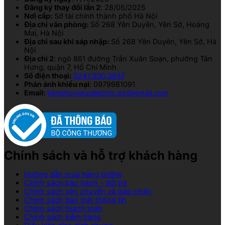
Đăng ký thay đổi lần 2
: 28/05/2025
Nơi cấp:
Sở tài chính thành phố Hà Nội
Địa chỉ văn phòng:
Số 268 Yên Duyên, Yên Sở, Hoàng
Mai, Hà Nội
Địa chỉ sau khi sáp nhập:
Số 268 Yên Duyên, Yên Sở, Hà
Nội
Địa chỉ 2
: ngõ 861 đường Trần Xuân Soạn, phường Tân
Hưng, quận 7, Hồ Chí Minh
Số điện thoại:
0247.300.3847
Phản ánh khiếu nại
: 0979981091
Email:
tienphongcpelectric.jsc@gmail.com
Chính sách và hỗ trợ khách hàng
Hướng dẫn mua hàng online
Chính sách bảo hành – đổi trả
Chính sách vận chuyển và giao nhận
Chính sách bảo mật thông tin
Chính sách thanh toán
Chính sách kiểm hàng