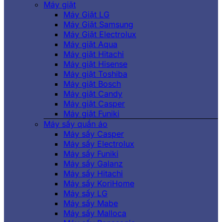
Máy giặt
Máy Giặt LG
Máy Giặt Samsung
Máy Giặt Electrolux
Máy giặt Aqua
Máy giặt Hitachi
Máy giặt Hisense
Máy giặt Toshiba
Máy giặt Bosch
Máy giặt Candy
Máy giặt Casper
Máy giặt Funiki
Máy sấy quần áo
Máy sấy Casper
Máy sấy Electrolux
Máy sấy Funiki
Máy sấy Galanz
Máy sấy Hitachi
Máy sấy KoriHome
Máy sấy LG
Máy sấy Mabe
Máy sấy Malloca