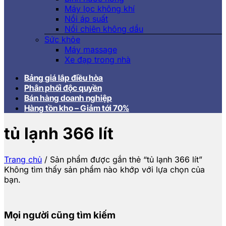
Máy lọc không khí
Nồi áp suất
Nồi chiên không dầu
Sức khỏe
Máy massage
Xe đạp trong nhà
Bảng giá lắp điều hòa
Phân phối độc quyền
Bán hàng doanh nghiệp
Hàng tồn kho – Giảm tới 70%
tủ lạnh 366 lít
Trang chủ
/
Sản phẩm được gắn thẻ “tủ lạnh 366 lít”
Không tìm thấy sản phẩm nào khớp với lựa chọn của
bạn.
Mọi người cũng tìm kiếm