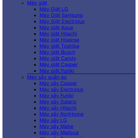
Máy giặt
Máy Giặt LG
Máy Giặt Samsung
Máy Giặt Electrolux
Máy giặt Aqua
Máy giặt Hitachi
Máy giặt Hisense
Máy giặt Toshiba
Máy giặt Bosch
Máy giặt Candy
Máy giặt Casper
Máy giặt Funiki
Máy sấy quần áo
Máy sấy Casper
Máy sấy Electrolux
Máy sấy Funiki
Máy sấy Galanz
Máy sấy Hitachi
Máy sấy KoriHome
Máy sấy LG
Máy sấy Mabe
Máy sấy Malloca