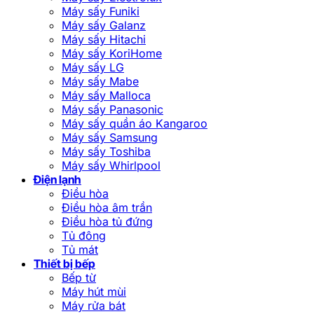
Máy sấy Funiki
Máy sấy Galanz
Máy sấy Hitachi
Máy sấy KoriHome
Máy sấy LG
Máy sấy Mabe
Máy sấy Malloca
Máy sấy Panasonic
Máy sấy quần áo Kangaroo
Máy sấy Samsung
Máy sấy Toshiba
Máy sấy Whirlpool
Điện lạnh
Điều hòa
Điều hòa âm trần
Điều hòa tủ đứng
Tủ đông
Tủ mát
Thiết bị bếp
Bếp từ
Máy hút mùi
Máy rửa bát