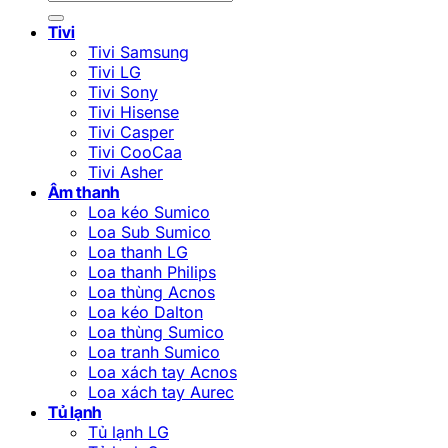
kiếm:
Tivi
Tivi Samsung
Tivi LG
Tivi Sony
Tivi Hisense
Tivi Casper
Tivi CooCaa
Tivi Asher
Âm thanh
Loa kéo Sumico
Loa Sub Sumico
Loa thanh LG
Loa thanh Philips
Loa thùng Acnos
Loa kéo Dalton
Loa thùng Sumico
Loa tranh Sumico
Loa xách tay Acnos
Loa xách tay Aurec
Tủ lạnh
Tủ lạnh LG