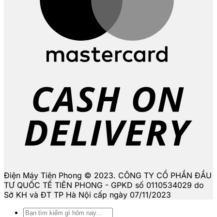
D
Điện Máy Tiên Phong © 2023. CÔNG TY CỔ PHẦN ĐẦU
TƯ QUỐC TẾ TIÊN PHONG - GPKD số 0110534029 do
Sở KH và ĐT TP Hà Nội cấp ngày 07/11/2023
Tìm