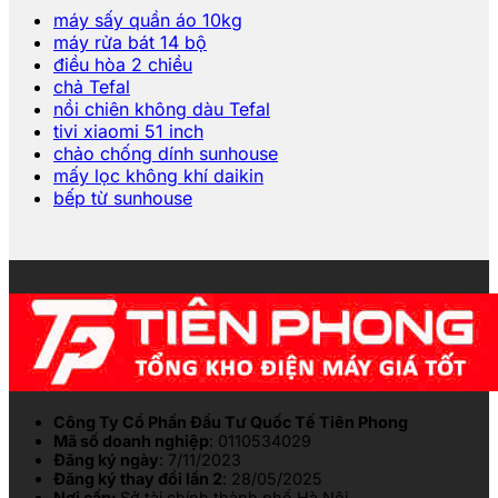
máy sấy quần áo 10kg
máy rửa bát 14 bộ
điều hòa 2 chiều
chả Tefal
nồi chiên không dàu Tefal
tivi xiaomi 51 inch
chảo chống dính sunhouse
mấy lọc không khí daikin
bếp từ sunhouse
Công Ty Cổ Phần Đầu Tư Quốc Tế Tiên Phong
Mã số doanh nghiệp
: 0110534029
Đăng ký ngày
: 7/11/2023
Đăng ký thay đổi lần 2
: 28/05/2025
Nơi cấp:
Sở tài chính thành phố Hà Nội