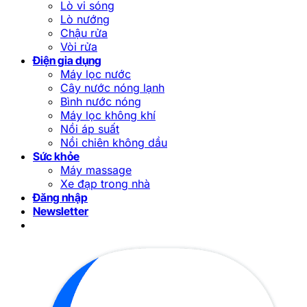
Lò vi sóng
Lò nướng
Chậu rửa
Vòi rửa
Điện gia dụng
Máy lọc nước
Cây nước nóng lạnh
Bình nước nóng
Máy lọc không khí
Nồi áp suất
Nồi chiên không dầu
Sức khỏe
Máy massage
Xe đạp trong nhà
Đăng nhập
Newsletter