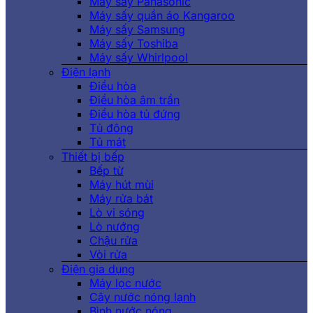
Máy sấy Panasonic
Máy sấy quần áo Kangaroo
Máy sấy Samsung
Máy sấy Toshiba
Máy sấy Whirlpool
Điện lạnh
Điều hòa
Điều hòa âm trần
Điều hòa tủ đứng
Tủ đông
Tủ mát
Thiết bị bếp
Bếp từ
Máy hút mùi
Máy rửa bát
Lò vi sóng
Lò nướng
Chậu rửa
Vòi rửa
Điện gia dụng
Máy lọc nước
Cây nước nóng lạnh
Bình nước nóng