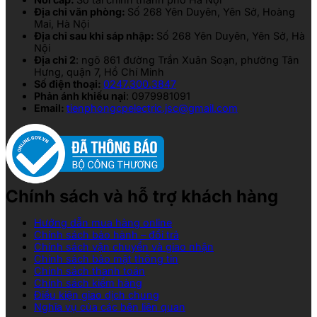
Địa chỉ văn phòng:
Số 268 Yên Duyên, Yên Sở, Hoàng
Mai, Hà Nội
Địa chỉ sau khi sáp nhập:
Số 268 Yên Duyên, Yên Sở, Hà
Nội
Địa chỉ 2
: ngõ 861 đường Trần Xuân Soạn, phường Tân
Hưng, quận 7, Hồ Chí Minh
Số điện thoại:
0247.300.3847
Phản ánh khiếu nại
: 0979981091
Email:
tienphongcpelectric.jsc@gmail.com
Chính sách và hỗ trợ khách hàng
Hướng dẫn mua hàng online
Chính sách bảo hành – đổi trả
Chính sách vận chuyển và giao nhận
Chính sách bảo mật thông tin
Chính sách thanh toán
Chính sách kiểm hàng
Điều kiện giao dịch chung
Nghĩa vụ của các bên liên quan