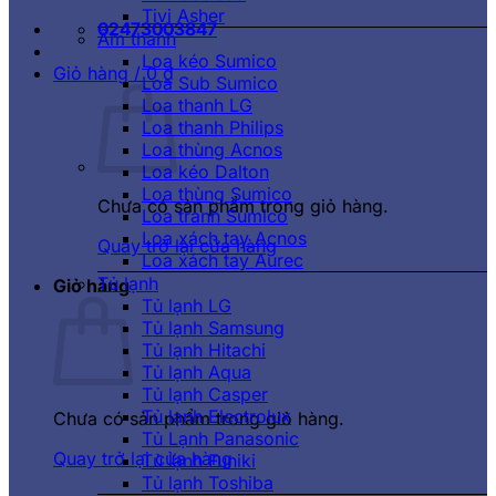
Tivi Asher
02473003847
Âm thanh
Loa kéo Sumico
Giỏ hàng /
0
₫
Loa Sub Sumico
Loa thanh LG
Loa thanh Philips
Loa thùng Acnos
Loa kéo Dalton
Loa thùng Sumico
Chưa có sản phẩm trong giỏ hàng.
Loa tranh Sumico
Loa xách tay Acnos
Quay trở lại cửa hàng
Loa xách tay Aurec
Tủ lạnh
Giỏ hàng
Tủ lạnh LG
Tủ lạnh Samsung
Tủ lạnh Hitachi
Tủ lạnh Aqua
Tủ lạnh Casper
Tủ lạnh Electrolux
Chưa có sản phẩm trong giỏ hàng.
Tủ Lạnh Panasonic
Quay trở lại cửa hàng
Tủ lạnh Funiki
Tủ lạnh Toshiba