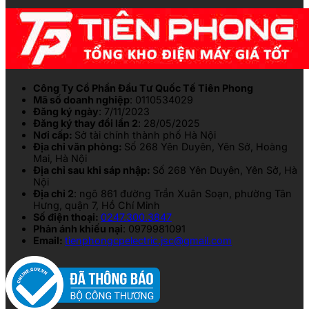
Công Ty Cổ Phần Đầu Tư Quốc Tế Tiên Phong
Mã số doanh nghiệp
: 0110534029
Đăng ký ngày
: 7/11/2023
Đăng ký thay đổi lần 2
: 28/05/2025
Nơi cấp:
Sở tài chính thành phố Hà Nội
Địa chỉ văn phòng:
Số 268 Yên Duyên, Yên Sở, Hoàng
Mai, Hà Nội
Địa chỉ sau khi sáp nhập:
Số 268 Yên Duyên, Yên Sở, Hà
Nội
Địa chỉ 2
: ngõ 861 đường Trần Xuân Soạn, phường Tân
Hưng, quận 7, Hồ Chí Minh
Số điện thoại:
0247.300.3847
Phản ánh khiếu nại
: 0979981091
Email:
tienphongcpelectric.jsc@gmail.com