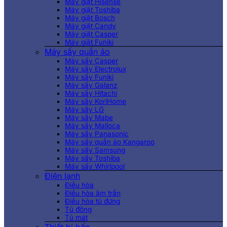
Máy giặt Hisense
Máy giặt Toshiba
Máy giặt Bosch
Máy giặt Candy
Máy giặt Casper
Máy giặt Funiki
Máy sấy quần áo
Máy sấy Casper
Máy sấy Electrolux
Máy sấy Funiki
Máy sấy Galanz
Máy sấy Hitachi
Máy sấy KoriHome
Máy sấy LG
Máy sấy Mabe
Máy sấy Malloca
Máy sấy Panasonic
Máy sấy quần áo Kangaroo
Máy sấy Samsung
Máy sấy Toshiba
Máy sấy Whirlpool
Điện lạnh
Điều hòa
Điều hòa âm trần
Điều hòa tủ đứng
Tủ đông
Tủ mát