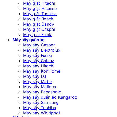
Máy giặt Hitachi
Máy giặt Hisense
Máy giặt Toshiba
Máy giặt Bosch
Máy giặt Candy
Máy giặt Casper
Máy giặt Funiki
Máy sấy quần áo
Máy sấy Casper
Máy sấy Electrolux
Máy sấy Funiki
Máy sấy Galanz
Máy sấy Hitachi
Máy sấy KoriHome
Máy sấy LG
Máy sấy Mabe
Máy sấy Malloca
Máy sấy Panasonic
Máy sấy quần áo Kangaroo
Máy sấy Samsung
Máy sấy Toshiba
Máy sấy Whirlpool