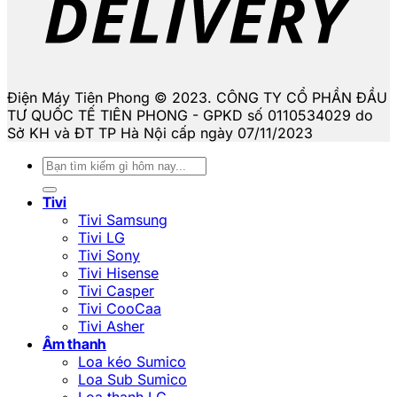
Điện Máy Tiên Phong © 2023. CÔNG TY CỔ PHẦN ĐẦU
TƯ QUỐC TẾ TIÊN PHONG - GPKD số 0110534029 do
Sở KH và ĐT TP Hà Nội cấp ngày 07/11/2023
Tìm
kiếm:
Tivi
Tivi Samsung
Tivi LG
Tivi Sony
Tivi Hisense
Tivi Casper
Tivi CooCaa
Tivi Asher
Âm thanh
Loa kéo Sumico
Loa Sub Sumico
Loa thanh LG