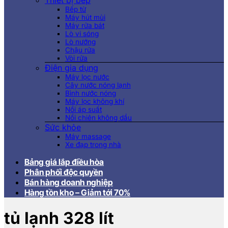
Thiết bị bếp
Bếp từ
Máy hút mùi
Máy rửa bát
Lò vi sóng
Lò nướng
Chậu rửa
Vòi rửa
Điện gia dụng
Máy lọc nước
Cây nước nóng lạnh
Bình nước nóng
Máy lọc không khí
Nồi áp suất
Nồi chiên không dầu
Sức khỏe
Máy massage
Xe đạp trong nhà
Bảng giá lắp điều hòa
Phân phối độc quyền
Bán hàng doanh nghiệp
Hàng tồn kho – Giảm tới 70%
tủ lạnh 328 lít