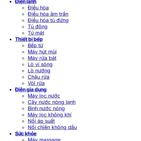
Điện lạnh
Điều hòa
Điều hòa âm trần
Điều hòa tủ đứng
Tủ đông
Tủ mát
Thiết bị bếp
Bếp từ
Máy hút mùi
Máy rửa bát
Lò vi sóng
Lò nướng
Chậu rửa
Vòi rửa
Điện gia dụng
Máy lọc nước
Cây nước nóng lạnh
Bình nước nóng
Máy lọc không khí
Nồi áp suất
Nồi chiên không dầu
Sức khỏe
Máy massage