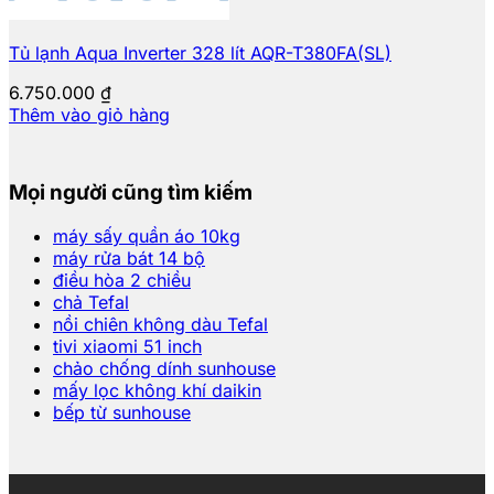
Tủ lạnh Aqua Inverter 328 lít AQR-T380FA(SL)
6.750.000
₫
Thêm vào giỏ hàng
Mọi người cũng tìm kiếm
máy sấy quần áo 10kg
máy rửa bát 14 bộ
điều hòa 2 chiều
chả Tefal
nồi chiên không dàu Tefal
tivi xiaomi 51 inch
chảo chống dính sunhouse
mấy lọc không khí daikin
bếp từ sunhouse