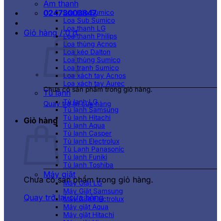
Âm thanh
02473003847
Loa kéo Sumico
Loa Sub Sumico
Loa thanh LG
Giỏ hàng /
0
₫
Loa thanh Philips
Loa thùng Acnos
Loa kéo Dalton
Loa thùng Sumico
Loa tranh Sumico
Loa xách tay Acnos
Loa xách tay Aurec
Chưa có sản phẩm trong giỏ hàng.
Tủ lạnh
Tủ lạnh LG
Quay trở lại cửa hàng
Tủ lạnh Samsung
Tủ lạnh Hitachi
Giỏ hàng
Tủ lạnh Aqua
Tủ lạnh Casper
Tủ lạnh Electrolux
Tủ Lạnh Panasonic
Tủ lạnh Funiki
Tủ lạnh Toshiba
Máy giặt
Chưa có sản phẩm trong giỏ hàng.
Máy Giặt LG
Máy Giặt Samsung
Quay trở lại cửa hàng
Máy Giặt Electrolux
Máy giặt Aqua
Máy giặt Hitachi