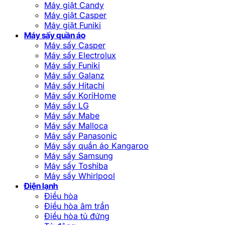
Máy giặt Candy
Máy giặt Casper
Máy giặt Funiki
Máy sấy quần áo
Máy sấy Casper
Máy sấy Electrolux
Máy sấy Funiki
Máy sấy Galanz
Máy sấy Hitachi
Máy sấy KoriHome
Máy sấy LG
Máy sấy Mabe
Máy sấy Malloca
Máy sấy Panasonic
Máy sấy quần áo Kangaroo
Máy sấy Samsung
Máy sấy Toshiba
Máy sấy Whirlpool
Điện lạnh
Điều hòa
Điều hòa âm trần
Điều hòa tủ đứng