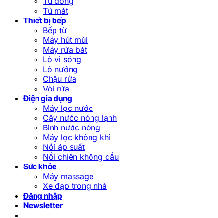
Tủ đông
Tủ mát
Thiết bị bếp
Bếp từ
Máy hút mùi
Máy rửa bát
Lò vi sóng
Lò nướng
Chậu rửa
Vòi rửa
Điện gia dụng
Máy lọc nước
Cây nước nóng lạnh
Bình nước nóng
Máy lọc không khí
Nồi áp suất
Nồi chiên không dầu
Sức khỏe
Máy massage
Xe đạp trong nhà
Đăng nhập
Newsletter