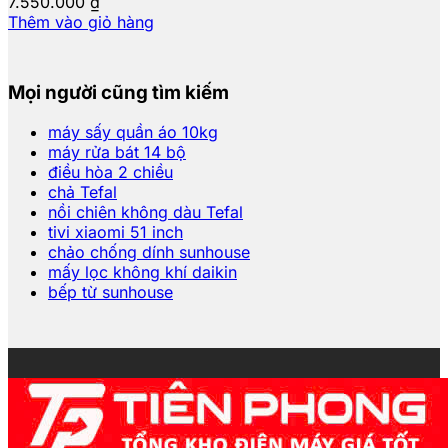
7.550.000
₫
Thêm vào giỏ hàng
Mọi người cũng tìm kiếm
máy sấy quần áo 10kg
máy rửa bát 14 bộ
điều hòa 2 chiều
chả Tefal
nồi chiên không dàu Tefal
tivi xiaomi 51 inch
chảo chống dính sunhouse
mấy lọc không khí daikin
bếp từ sunhouse