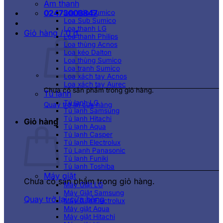
Âm thanh
02473003847
Loa kéo Sumico
Loa Sub Sumico
Loa thanh LG
Giỏ hàng /
0
₫
Loa thanh Philips
Loa thùng Acnos
Loa kéo Dalton
Loa thùng Sumico
Loa tranh Sumico
Loa xách tay Acnos
Loa xách tay Aurec
Chưa có sản phẩm trong giỏ hàng.
Tủ lạnh
Tủ lạnh LG
Quay trở lại cửa hàng
Tủ lạnh Samsung
Tủ lạnh Hitachi
Giỏ hàng
Tủ lạnh Aqua
Tủ lạnh Casper
Tủ lạnh Electrolux
Tủ Lạnh Panasonic
Tủ lạnh Funiki
Tủ lạnh Toshiba
Máy giặt
Chưa có sản phẩm trong giỏ hàng.
Máy Giặt LG
Máy Giặt Samsung
Quay trở lại cửa hàng
Máy Giặt Electrolux
Máy giặt Aqua
Máy giặt Hitachi