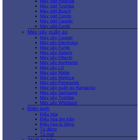
Máy giặt Hisense
Máy giặt Toshiba
Máy giặt Bosch
Máy giặt Candy
Máy giặt Casper
Máy giặt Funiki
Máy sấy quần áo
Máy sấy Casper
Máy sấy Electrolux
Máy sấy Funiki
Máy sấy Galanz
Máy sấy Hitachi
Máy sấy KoriHome
Máy sấy LG
Máy sấy Mabe
Máy sấy Malloca
Máy sấy Panasonic
Máy sấy quần áo Kangaroo
Máy sấy Samsung
Máy sấy Toshiba
Máy sấy Whirlpool
Điện lạnh
Điều hòa
Điều hòa âm trần
Điều hòa tủ đứng
Tủ đông
Tủ mát