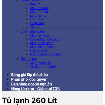
Thiết bị bếp
Bếp từ
Máy hút mùi
Máy rửa bát
Lò vi sóng
Lò nướng
Chậu rửa
Vòi rửa
Điện gia dụng
Máy lọc nước
Cây nước nóng lạnh
Bình nước nóng
Máy lọc không khí
Nồi áp suất
Nồi chiên không dầu
Sức khỏe
Máy massage
Xe đạp trong nhà
Bảng giá lắp điều hòa
Phân phối độc quyền
Bán hàng doanh nghiệp
Hàng tồn kho – Giảm tới 70%
Tủ lạnh 260 Lít