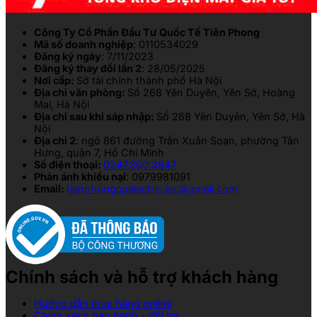
Công Ty Cổ Phần Đầu Tư Quốc Tế Tiên Phong
Mã số doanh nghiệp
: 0110534029
Đăng ký ngày
: 7/11/2023
Đăng ký thay đổi lần 2
: 28/05/2025
Nơi cấp:
Sở tài chính thành phố Hà Nội
Địa chỉ văn phòng:
Số 268 Yên Duyên, Yên Sở, Hoàng
Mai, Hà Nội
Địa chỉ sau khi sáp nhập:
Số 268 Yên Duyên, Yên Sở, Hà
Nội
Địa chỉ 2
: ngõ 861 đường Trần Xuân Soạn, phường Tân
Hưng, quận 7, Hồ Chí Minh
Số điện thoại:
0247.300.3847
Phản ánh khiếu nại
: 0979981091
Email:
tienphongcpelectric.jsc@gmail.com
Chính sách và hỗ trợ khách hàng
Hướng dẫn mua hàng online
Chính sách bảo hành – đổi trả