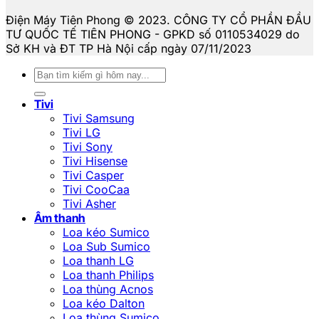
Điện Máy Tiên Phong © 2023. CÔNG TY CỔ PHẦN ĐẦU
TƯ QUỐC TẾ TIÊN PHONG - GPKD số 0110534029 do
Sở KH và ĐT TP Hà Nội cấp ngày 07/11/2023
Tìm
kiếm:
Tivi
Tivi Samsung
Tivi LG
Tivi Sony
Tivi Hisense
Tivi Casper
Tivi CooCaa
Tivi Asher
Âm thanh
Loa kéo Sumico
Loa Sub Sumico
Loa thanh LG
Loa thanh Philips
Loa thùng Acnos
Loa kéo Dalton
Loa thùng Sumico