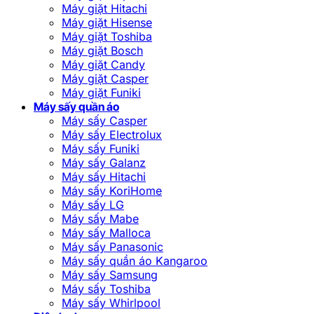
Máy giặt Hitachi
Máy giặt Hisense
Máy giặt Toshiba
Máy giặt Bosch
Máy giặt Candy
Máy giặt Casper
Máy giặt Funiki
Máy sấy quần áo
Máy sấy Casper
Máy sấy Electrolux
Máy sấy Funiki
Máy sấy Galanz
Máy sấy Hitachi
Máy sấy KoriHome
Máy sấy LG
Máy sấy Mabe
Máy sấy Malloca
Máy sấy Panasonic
Máy sấy quần áo Kangaroo
Máy sấy Samsung
Máy sấy Toshiba
Máy sấy Whirlpool