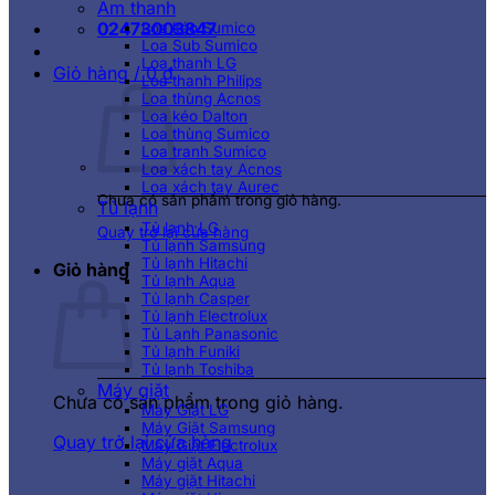
Âm thanh
02473003847
Loa kéo Sumico
Loa Sub Sumico
Loa thanh LG
Giỏ hàng /
0
₫
Loa thanh Philips
Loa thùng Acnos
Loa kéo Dalton
Loa thùng Sumico
Loa tranh Sumico
Loa xách tay Acnos
Loa xách tay Aurec
Chưa có sản phẩm trong giỏ hàng.
Tủ lạnh
Tủ lạnh LG
Quay trở lại cửa hàng
Tủ lạnh Samsung
Tủ lạnh Hitachi
Giỏ hàng
Tủ lạnh Aqua
Tủ lạnh Casper
Tủ lạnh Electrolux
Tủ Lạnh Panasonic
Tủ lạnh Funiki
Tủ lạnh Toshiba
Máy giặt
Chưa có sản phẩm trong giỏ hàng.
Máy Giặt LG
Máy Giặt Samsung
Quay trở lại cửa hàng
Máy Giặt Electrolux
Máy giặt Aqua
Máy giặt Hitachi