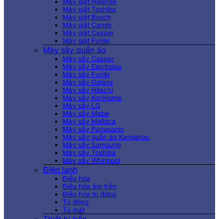
Máy giặt Hisense
Máy giặt Toshiba
Máy giặt Bosch
Máy giặt Candy
Máy giặt Casper
Máy giặt Funiki
Máy sấy quần áo
Máy sấy Casper
Máy sấy Electrolux
Máy sấy Funiki
Máy sấy Galanz
Máy sấy Hitachi
Máy sấy KoriHome
Máy sấy LG
Máy sấy Mabe
Máy sấy Malloca
Máy sấy Panasonic
Máy sấy quần áo Kangaroo
Máy sấy Samsung
Máy sấy Toshiba
Máy sấy Whirlpool
Điện lạnh
Điều hòa
Điều hòa âm trần
Điều hòa tủ đứng
Tủ đông
Tủ mát