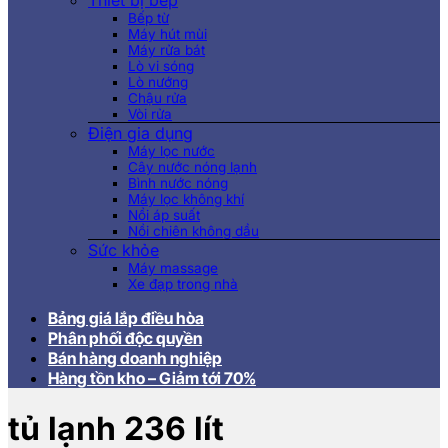
Thiết bị bếp
Bếp từ
Máy hút mùi
Máy rửa bát
Lò vi sóng
Lò nướng
Chậu rửa
Vòi rửa
Điện gia dụng
Máy lọc nước
Cây nước nóng lạnh
Bình nước nóng
Máy lọc không khí
Nồi áp suất
Nồi chiên không dầu
Sức khỏe
Máy massage
Xe đạp trong nhà
Bảng giá lắp điều hòa
Phân phối độc quyền
Bán hàng doanh nghiệp
Hàng tồn kho – Giảm tới 70%
tủ lạnh 236 lít