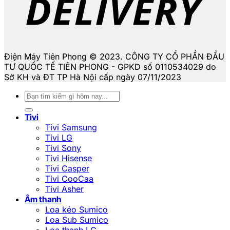
Điện Máy Tiên Phong © 2023. CÔNG TY CỔ PHẦN ĐẦU
TƯ QUỐC TẾ TIÊN PHONG - GPKD số 0110534029 do
Sở KH và ĐT TP Hà Nội cấp ngày 07/11/2023
Tìm
kiếm:
Tivi
Tivi Samsung
Tivi LG
Tivi Sony
Tivi Hisense
Tivi Casper
Tivi CooCaa
Tivi Asher
Âm thanh
Loa kéo Sumico
Loa Sub Sumico
Loa thanh LG