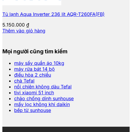
Tủ lạnh Aqua Inverter 236 lít AQR-T260FA(FB)
5.150.000
₫
Thêm vào giỏ hàng
Mọi người cũng tìm kiếm
máy sấy quần áo 10kg
máy rửa bát 14 bộ
điều hòa 2 chiều
chả Tefal
nồi chiên không dàu Tefal
tivi xiaomi 51 inch
chảo chống dính sunhouse
mấy lọc không khí daikin
bếp từ sunhouse