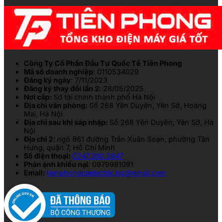
Công Ty Cổ Phần Đầu Tư Quốc Tế Tiên Phong
Mã số doanh nghiệp
: 0110534029
Đăng ký ngày
: 7/11/2023
Đăng ký thay đổi lần 2
: 28/05/2025
Nơi cấp:
Sở tài chính thành phố Hà Nội
Địa chỉ văn phòng:
Số 268 Yên Duyên, Yên Sở, Hoàng
Mai, Hà Nội
Địa chỉ sau khi sáp nhập:
Số 268 Yên Duyên, Yên Sở, Hà
Nội
Địa chỉ 2
: ngõ 861 đường Trần Xuân Soạn, phường Tân
Hưng, quận 7, Hồ Chí Minh
Số điện thoại:
0247.300.3847
Phản ánh khiếu nại
: 0979981091
Email:
tienphongcpelectric.jsc@gmail.com