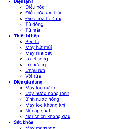
Điện lạnh
Điều hòa
Điều hòa âm trần
Điều hòa tủ đứng
Tủ đông
Tủ mát
Thiết bị bếp
Bếp từ
Máy hút mùi
Máy rửa bát
Lò vi sóng
Lò nướng
Chậu rửa
Vòi rửa
Điện gia dụng
Máy lọc nước
Cây nước nóng lạnh
Bình nước nóng
Máy lọc không khí
Nồi áp suất
Nồi chiên không dầu
Sức khỏe
Máy massage