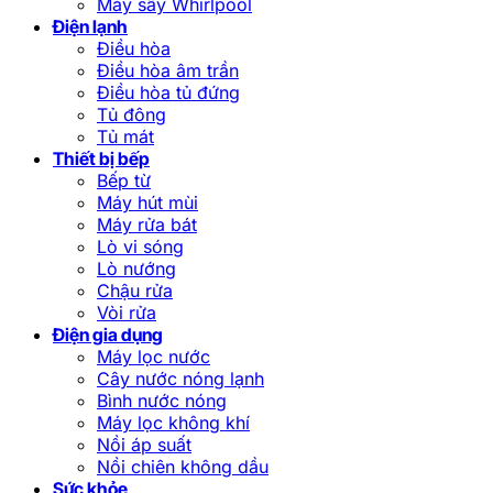
Máy sấy Whirlpool
Điện lạnh
Điều hòa
Điều hòa âm trần
Điều hòa tủ đứng
Tủ đông
Tủ mát
Thiết bị bếp
Bếp từ
Máy hút mùi
Máy rửa bát
Lò vi sóng
Lò nướng
Chậu rửa
Vòi rửa
Điện gia dụng
Máy lọc nước
Cây nước nóng lạnh
Bình nước nóng
Máy lọc không khí
Nồi áp suất
Nồi chiên không dầu
Sức khỏe