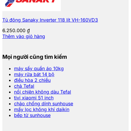
Tủ đông Sanaky Inverter 118 lít VH-160VD3
6.250.000
₫
Thêm vào giỏ hàng
Mọi người cũng tìm kiếm
máy sấy quần áo 10kg
máy rửa bát 14 bộ
điều hòa 2 chiều
chả Tefal
nồi chiên không dàu Tefal
tivi xiaomi 51 inch
chảo chống dính sunhouse
mấy lọc không khí daikin
bếp từ sunhouse