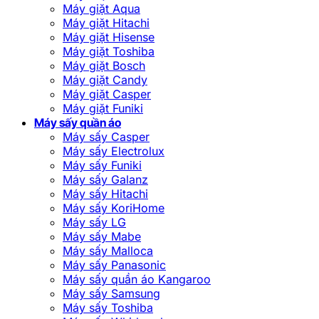
Máy giặt Aqua
Máy giặt Hitachi
Máy giặt Hisense
Máy giặt Toshiba
Máy giặt Bosch
Máy giặt Candy
Máy giặt Casper
Máy giặt Funiki
Máy sấy quần áo
Máy sấy Casper
Máy sấy Electrolux
Máy sấy Funiki
Máy sấy Galanz
Máy sấy Hitachi
Máy sấy KoriHome
Máy sấy LG
Máy sấy Mabe
Máy sấy Malloca
Máy sấy Panasonic
Máy sấy quần áo Kangaroo
Máy sấy Samsung
Máy sấy Toshiba