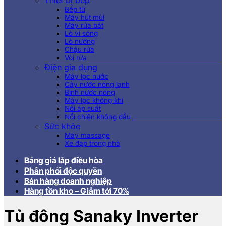
Thiết bị bếp
Bếp từ
Máy hút mùi
Máy rửa bát
Lò vi sóng
Lò nướng
Chậu rửa
Vòi rửa
Điện gia dụng
Máy lọc nước
Cây nước nóng lạnh
Bình nước nóng
Máy lọc không khí
Nồi áp suất
Nồi chiên không dầu
Sức khỏe
Máy massage
Xe đạp trong nhà
Bảng giá lắp điều hòa
Phân phối độc quyền
Bán hàng doanh nghiệp
Hàng tồn kho – Giảm tới 70%
Tủ đông Sanaky Inverter