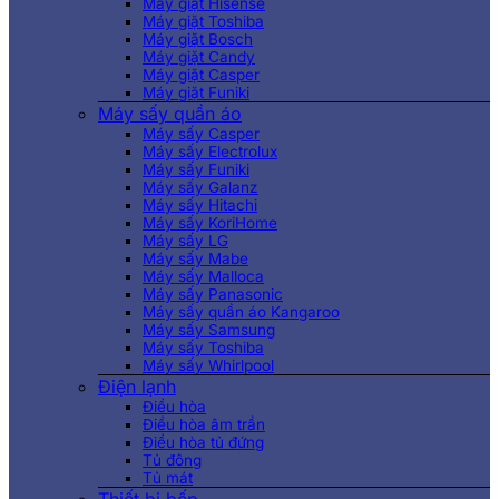
Máy giặt Hisense
Máy giặt Toshiba
Máy giặt Bosch
Máy giặt Candy
Máy giặt Casper
Máy giặt Funiki
Máy sấy quần áo
Máy sấy Casper
Máy sấy Electrolux
Máy sấy Funiki
Máy sấy Galanz
Máy sấy Hitachi
Máy sấy KoriHome
Máy sấy LG
Máy sấy Mabe
Máy sấy Malloca
Máy sấy Panasonic
Máy sấy quần áo Kangaroo
Máy sấy Samsung
Máy sấy Toshiba
Máy sấy Whirlpool
Điện lạnh
Điều hòa
Điều hòa âm trần
Điều hòa tủ đứng
Tủ đông
Tủ mát