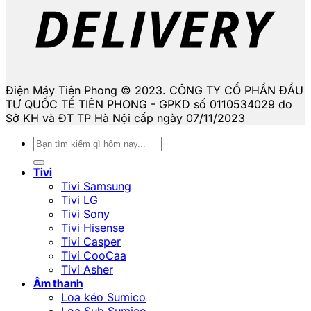
Điện Máy Tiên Phong © 2023. CÔNG TY CỔ PHẦN ĐẦU
TƯ QUỐC TẾ TIÊN PHONG - GPKD số 0110534029 do
Sở KH và ĐT TP Hà Nội cấp ngày 07/11/2023
Tìm
kiếm:
Tivi
Tivi Samsung
Tivi LG
Tivi Sony
Tivi Hisense
Tivi Casper
Tivi CooCaa
Tivi Asher
Âm thanh
Loa kéo Sumico
Loa Sub Sumico