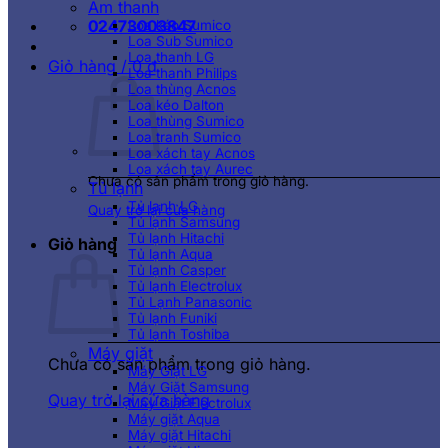
Âm thanh
02473003847
Loa kéo Sumico
Loa Sub Sumico
Loa thanh LG
Giỏ hàng /
0
₫
Loa thanh Philips
Loa thùng Acnos
Loa kéo Dalton
Loa thùng Sumico
Loa tranh Sumico
Loa xách tay Acnos
Loa xách tay Aurec
Chưa có sản phẩm trong giỏ hàng.
Tủ lạnh
Tủ lạnh LG
Quay trở lại cửa hàng
Tủ lạnh Samsung
Tủ lạnh Hitachi
Giỏ hàng
Tủ lạnh Aqua
Tủ lạnh Casper
Tủ lạnh Electrolux
Tủ Lạnh Panasonic
Tủ lạnh Funiki
Tủ lạnh Toshiba
Máy giặt
Chưa có sản phẩm trong giỏ hàng.
Máy Giặt LG
Máy Giặt Samsung
Quay trở lại cửa hàng
Máy Giặt Electrolux
Máy giặt Aqua
Máy giặt Hitachi