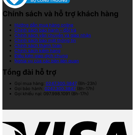
Chính sách và hỗ trợ khách hàng
Hướng dẫn mua hàng online
Chính sách bảo hành – đổi trả
Chính sách vận chuyển và giao nhận
Chính sách bảo mật thông tin
Chính sách thanh toán
Chính sách kiểm hàng
Điều kiện giao dịch chung
Nghĩa vụ của các bên liên quan
Tổng đài hỗ trợ
Gọi mua hàng:
0247.300.3847
(6h-23h)
Gọi bảo hành:
0247.300.3847
(8h-17h)
Gọi khiếu nại: 097.998.1091 (8h-17h)
V