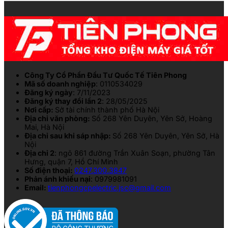
Công Ty Cổ Phần Đầu Tư Quốc Tế Tiên Phong
Mã số doanh nghiệp
: 0110534029
Đăng ký ngày
: 7/11/2023
Đăng ký thay đổi lần 2
: 28/05/2025
Nơi cấp:
Sở tài chính thành phố Hà Nội
Địa chỉ văn phòng:
Số 268 Yên Duyên, Yên Sở, Hoàng
Mai, Hà Nội
Địa chỉ sau khi sáp nhập:
Số 268 Yên Duyên, Yên Sở, Hà
Nội
Địa chỉ 2
: ngõ 861 đường Trần Xuân Soạn, phường Tân
Hưng, quận 7, Hồ Chí Minh
Số điện thoại:
0247.300.3847
Phản ánh khiếu nại
: 0979981091
Email:
tienphongcpelectric.jsc@gmail.com