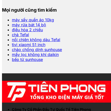
Mọi người cũng tìm kiếm
máy sấy quần áo 10kg
máy rửa bát 14 bộ
điều hòa 2 chiều
chả Tefal
nồi chiên không dàu Tefal
tivi xiaomi 51 inch
chảo chống dính sunhouse
mấy lọc không khí daikin
bếp từ sunhouse
Công Ty Cổ Phần Đầu Tư Quốc Tế Tiên Phong