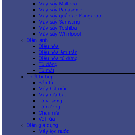
Máy sấy Malloca
Máy sấy Panasonic
Máy sấy quần áo Kangaroo
Máy sấy Samsung
Máy sấy Toshiba
Máy sấy Whirlpool
Điện lạnh
Điều hòa
Điều hòa âm trần
Điều hòa tủ đứng
Tủ đông
Tủ mát
Thiết bị bếp
Bếp từ
Máy hút mùi
Máy rửa bát
Lò vi sóng
Lò nướng
Chậu rửa
Vòi rửa
Điện gia dụng
Máy lọc nước