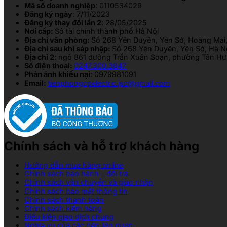
Mã số doanh nghiệp
: 0110534029
Đăng ký ngày
: 7/11/2023
Đăng ký thay đổi lần 2
: 28/05/2025
Nơi cấp:
Sở tài chính thành phố Hà Nội
Địa chỉ văn phòng:
Số 268 Yên Duyên, Yên Sở, Hoàng Mai,
Địa chỉ sau khi sáp nhập:
Số 268 Yên Duyên, Yên Sở, Hà N
Địa chỉ 2
: ngõ 861 đường Trần Xuân Soạn, phường Tân Hưn
Số điện thoại:
0247.300.3847
Phản ánh khiếu nại
: 0979981091
Email:
tienphongcpelectric.jsc@gmail.com
Chính sách và hỗ trợ khách hàng
Hướng dẫn mua hàng online
Chính sách bảo hành – đổi trả
Chính sách vận chuyển và giao nhận
Chính sách bảo mật thông tin
Chính sách thanh toán
Chính sách kiểm hàng
Điều kiện giao dịch chung
Nghĩa vụ của các bên liên quan