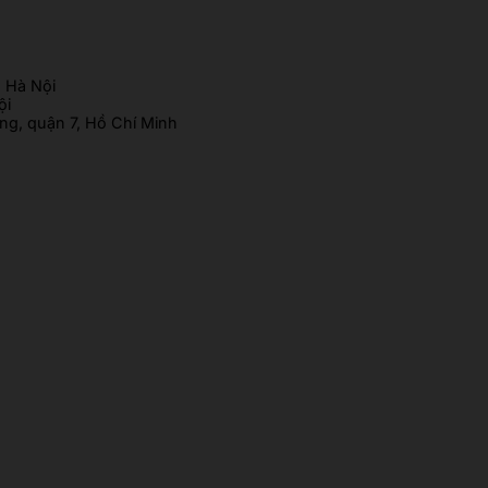
 Hà Nội
ội
g, quận 7, Hồ Chí Minh