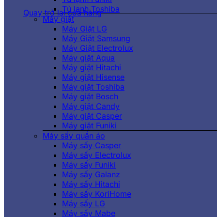
Tủ lạnh Toshiba
Quay trở lại cửa hàng
Máy giặt
Máy Giặt LG
Máy Giặt Samsung
Máy Giặt Electrolux
Máy giặt Aqua
Máy giặt Hitachi
Máy giặt Hisense
Máy giặt Toshiba
Máy giặt Bosch
Máy giặt Candy
Máy giặt Casper
Máy giặt Funiki
Máy sấy quần áo
Máy sấy Casper
Máy sấy Electrolux
Máy sấy Funiki
Máy sấy Galanz
Máy sấy Hitachi
Máy sấy KoriHome
Máy sấy LG
Máy sấy Mabe