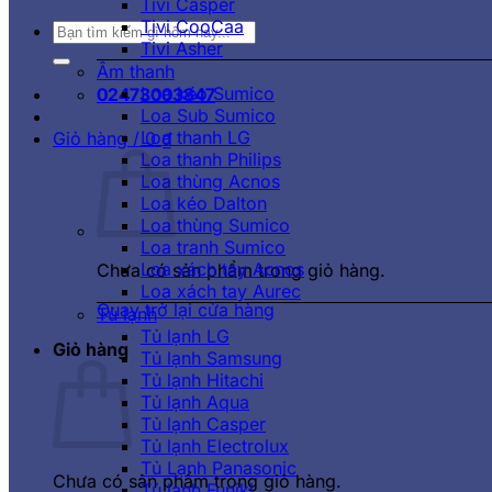
Tivi Casper
Tivi CooCaa
Tìm
Tivi Asher
kiếm:
Âm thanh
Loa kéo Sumico
02473003847
Loa Sub Sumico
Loa thanh LG
Giỏ hàng /
0
₫
Loa thanh Philips
Loa thùng Acnos
Loa kéo Dalton
Loa thùng Sumico
Loa tranh Sumico
Loa xách tay Acnos
Chưa có sản phẩm trong giỏ hàng.
Loa xách tay Aurec
Quay trở lại cửa hàng
Tủ lạnh
Tủ lạnh LG
Giỏ hàng
Tủ lạnh Samsung
Tủ lạnh Hitachi
Tủ lạnh Aqua
Tủ lạnh Casper
Tủ lạnh Electrolux
Tủ Lạnh Panasonic
Chưa có sản phẩm trong giỏ hàng.
Tủ lạnh Funiki