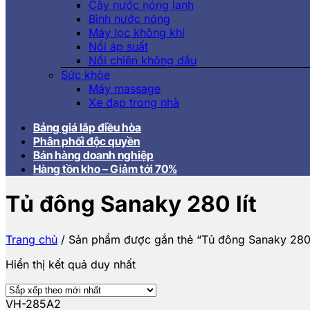
Cây nước nóng lạnh
Bình nước nóng
Máy lọc không khí
Nồi áp suất
Nồi chiên không dầu
Sức khỏe
Máy massage
Xe đạp trong nhà
Bảng giá lắp điều hòa
Phân phối độc quyền
Bán hàng doanh nghiệp
Hàng tồn kho – Giảm tới 70%
Tủ đông Sanaky 280 lít
Trang chủ
/
Sản phẩm được gắn thẻ “Tủ đông Sanaky 280 
Hiển thị kết quả duy nhất
VH-285A2